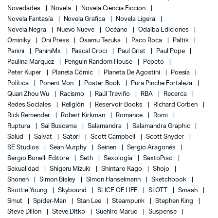
Novedades
Novela
Novela Ciencia Ficcion
Novela Fantasía
Novela Grafica
Novela Ligera
Novela Negra
Nuevo Nueve
Océano
Odaiba Ediciones
Ominiky
Oni Press
Osamu Tezuka
Paco Roca
Paltik
Panini
PaniniMx
Pascal Croci
Paul Grist
Paul Pope
Paulina Marquez
Penguin Random House
Pepeto
Peter Kuper
Planeta Cómic
Planeta De Agostini
Poesía
Política
Ponent Mon
Poster Book
Pura Pinche Fortaleza
Quan Zhou Wu
Racismo
Raúl Treviño
RBA
Recerca
Redes Sociales
Religión
Reservoir Books
Richard Corben
Rick Remender
Robert Kirkman
Romance
Romi
Ruptura
Sal Buscema
Salamandra
Salamandra Graphic
Salud
Salvat
Satori
Scott Campbell
Scott Snyder
SE Studios
Sean Murphy
Seinen
Sergio Aragonés
Sergio Bonelli Editore
Seth
Sexología
SextoPiso
Sexualidad
Shigeru Mizuki
Shintaro Kago
Shojo
Shonen
Simon Bisley
Simon Hanselmann
Sketchbook
Skottie Young
Skybound
SLICE OF LIFE
SLOTT
Smash
Smut
Spider-Man
Stan Lee
Steampunk
Stephen King
Steve Dillon
Steve Ditko
Suehiro Maruo
Suspense