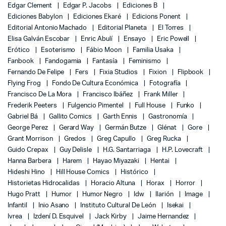
Edgar Clement
Edgar P. Jacobs
Ediciones B
Ediciones Babylon
Ediciones Ekaré
Edicions Ponent
Editorial Antonio Machado
Editorial Planeta
El Torres
Elisa Galván Escobar
Enric Abulí
Ensayo
Eric Powell
Erótico
Esoterismo
Fábio Moon
Familia Usaka
Fanbook
Fandogamia
Fantasía
Feminismo
Fernando De Felipe
Fers
Fixia Studios
Fixion
Flipbook
Flying Frog
Fondo De Cultura Económica
Fotografía
Francisco De La Mora
Francisco Ibáñez
Frank Miller
Frederik Peeters
Fulgencio Pimentel
Full House
Funko
Gabriel Bá
Gallito Comics
Garth Ennis
Gastronomía
George Perez
Gerard Way
Germán Butze
Glénat
Gore
Grant Morrison
Gredos
Greg Capullo
Greg Rucka
Guido Crepax
Guy Delisle
H.G. Santarriaga
H.P. Lovecraft
Hanna Barbera
Harem
Hayao Miyazaki
Hentai
Hideshi Hino
Hill House Comics
Histórico
Historietas Hidrocalidas
Horacio Altuna
Horax
Horror
Hugo Pratt
Humor
Humor Negro
Idw
Ilarión
Image
Infantil
Inio Asano
Instituto Cultural De León
Isekai
Ivrea
Izdení D. Esquivel
Jack Kirby
Jaime Hernandez