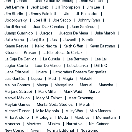
Jan
Jason
Jean Giraud (Moebius)
Jean Webster
Jeff Lemire
Jeph Loeb
Jill Thompson
Jim Lee
Jim Starlin
Jimmy Palmiotti
Jis
JL Pescador
Jodorowsky
Joe Hill
Joe Sacco
Johnny Ryan
Jordi Bernet
Juan Díaz Canales
Juan Giménez
Juanjo Guarnido
Juegos
Juegos De Mesa
Julie Maroh
Julio Verne
Junji Ito
Jus
Juvenil
Kamite
Keanu Reeves
Keiko Nagita
Keith Giffen
Kevin Eastman
Kitsune
Kraken
La Biblioteca De Carfax
La Caja De Cerillos
La Cúpula
Lee Bermejo
Lee Lai
Legion Comix
León De Marco
Letrablanka
LGTBIQ
Liana Editorial
Liniers
Litografías Posters Serigrafías
Luis Gantús
Luppa
Mad
Magia
Makoki
Malibu Comics
Manga
MangaLine
Manual
Manwha
Marjane Satrapi
Mark Millar
Mark Waid
Marvel
Marvel México
Mary M. Talbot
Matt Groening
Mayfair Games
Mental Soda Studios
Merak
Michael Turner
Mike Mignola
Milky Way
Milo Manara
Mirka Andolfo
Mitología
Moda
Moebius
Momentum
Moneros
Moztros
Música
Narrativa
Neil Gaiman
New Comic
Niven
Norma Editorial
Nostromo