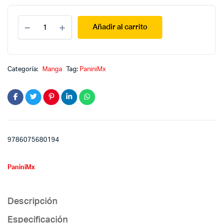
Negima
Añadir al carrito
19
quantity
Categoría:
Manga
Tag:
PaniniMx
9786075680194
PaniniMx
Descripción
Especificación