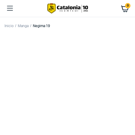
0
Inicio
Manga
Negima 19