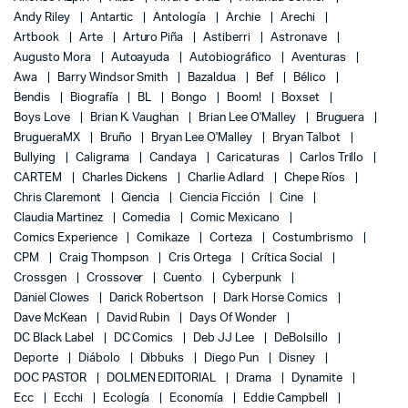
Andy Riley
Antartic
Antología
Archie
Arechi
Artbook
Arte
Arturo Piña
Astiberri
Astronave
Augusto Mora
Autoayuda
Autobiográfico
Aventuras
Awa
Barry Windsor Smith
Bazaldua
Bef
Bélico
Bendis
Biografía
BL
Bongo
Boom!
Boxset
Boys Love
Brian K. Vaughan
Brian Lee O'Malley
Bruguera
BrugueraMX
Bruño
Bryan Lee O'Malley
Bryan Talbot
Bullying
Caligrama
Candaya
Caricaturas
Carlos Trillo
CARTEM
Charles Dickens
Charlie Adlard
Chepe Ríos
Chris Claremont
Ciencia
Ciencia Ficción
Cine
Claudia Martinez
Comedia
Comic Mexicano
Comics Experience
Comikaze
Corteza
Costumbrismo
CPM
Craig Thompson
Cris Ortega
Crítica Social
Crossgen
Crossover
Cuento
Cyberpunk
Daniel Clowes
Darick Robertson
Dark Horse Comics
Dave McKean
David Rubin
Days Of Wonder
DC Black Label
DC Comics
Deb JJ Lee
DeBolsillo
Deporte
Diábolo
Dibbuks
Diego Pun
Disney
DOC PASTOR
DOLMEN EDITORIAL
Drama
Dynamite
Ecc
Ecchi
Ecología
Economía
Eddie Campbell