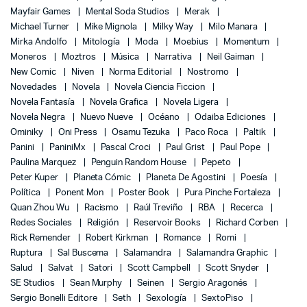
Mayfair Games
Mental Soda Studios
Merak
Michael Turner
Mike Mignola
Milky Way
Milo Manara
Mirka Andolfo
Mitología
Moda
Moebius
Momentum
Moneros
Moztros
Música
Narrativa
Neil Gaiman
New Comic
Niven
Norma Editorial
Nostromo
Novedades
Novela
Novela Ciencia Ficcion
Novela Fantasía
Novela Grafica
Novela Ligera
Novela Negra
Nuevo Nueve
Océano
Odaiba Ediciones
Ominiky
Oni Press
Osamu Tezuka
Paco Roca
Paltik
Panini
PaniniMx
Pascal Croci
Paul Grist
Paul Pope
Paulina Marquez
Penguin Random House
Pepeto
Peter Kuper
Planeta Cómic
Planeta De Agostini
Poesía
Política
Ponent Mon
Poster Book
Pura Pinche Fortaleza
Quan Zhou Wu
Racismo
Raúl Treviño
RBA
Recerca
Redes Sociales
Religión
Reservoir Books
Richard Corben
Rick Remender
Robert Kirkman
Romance
Romi
Ruptura
Sal Buscema
Salamandra
Salamandra Graphic
Salud
Salvat
Satori
Scott Campbell
Scott Snyder
SE Studios
Sean Murphy
Seinen
Sergio Aragonés
Sergio Bonelli Editore
Seth
Sexología
SextoPiso