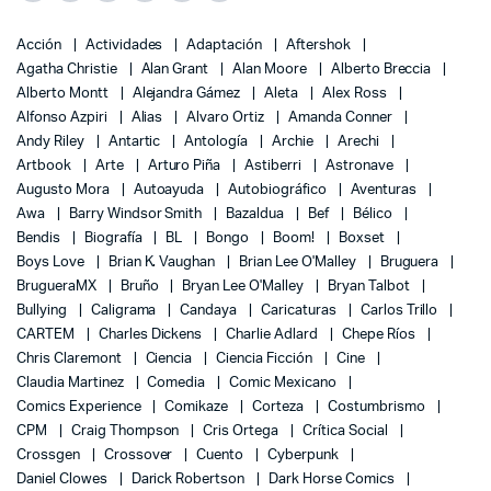
Acción
Actividades
Adaptación
Aftershok
Agatha Christie
Alan Grant
Alan Moore
Alberto Breccia
Alberto Montt
Alejandra Gámez
Aleta
Alex Ross
Alfonso Azpiri
Alias
Alvaro Ortiz
Amanda Conner
Andy Riley
Antartic
Antología
Archie
Arechi
Artbook
Arte
Arturo Piña
Astiberri
Astronave
Augusto Mora
Autoayuda
Autobiográfico
Aventuras
Awa
Barry Windsor Smith
Bazaldua
Bef
Bélico
Bendis
Biografía
BL
Bongo
Boom!
Boxset
Boys Love
Brian K. Vaughan
Brian Lee O'Malley
Bruguera
BrugueraMX
Bruño
Bryan Lee O'Malley
Bryan Talbot
Bullying
Caligrama
Candaya
Caricaturas
Carlos Trillo
CARTEM
Charles Dickens
Charlie Adlard
Chepe Ríos
Chris Claremont
Ciencia
Ciencia Ficción
Cine
Claudia Martinez
Comedia
Comic Mexicano
Comics Experience
Comikaze
Corteza
Costumbrismo
CPM
Craig Thompson
Cris Ortega
Crítica Social
Crossgen
Crossover
Cuento
Cyberpunk
Daniel Clowes
Darick Robertson
Dark Horse Comics