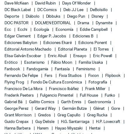
Dave McKean
David Rubin
Days Of Wonder
DC Black Label
DC Comics
Deb JJ Lee
DeBolsillo
Deporte
Diábolo
Dibbuks
Diego Pun
Disney
DOC PASTOR
DOLMEN EDITORIAL
Drama
Dynamite
Ecc
Ecchi
Ecología
Economía
Eddie Campbell
Edgar Clement
Edgar P. Jacobs
Ediciones B
Ediciones Babylon
Ediciones Ekaré
Edicions Ponent
Editorial Antonio Machado
Editorial Planeta
El Torres
Elisa Galván Escobar
Enric Abulí
Ensayo
Eric Powell
Erótico
Esoterismo
Fábio Moon
Familia Usaka
Fanbook
Fandogamia
Fantasía
Feminismo
Fernando De Felipe
Fers
Fixia Studios
Fixion
Flipbook
Flying Frog
Fondo De Cultura Económica
Fotografía
Francisco De La Mora
Francisco Ibáñez
Frank Miller
Frederik Peeters
Fulgencio Pimentel
Full House
Funko
Gabriel Bá
Gallito Comics
Garth Ennis
Gastronomía
George Perez
Gerard Way
Germán Butze
Glénat
Gore
Grant Morrison
Gredos
Greg Capullo
Greg Rucka
Guido Crepax
Guy Delisle
H.G. Santarriaga
H.P. Lovecraft
Hanna Barbera
Harem
Hayao Miyazaki
Hentai