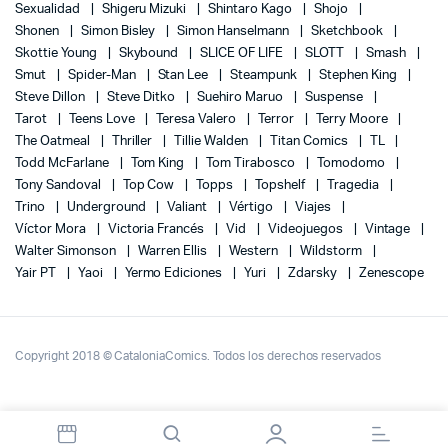
Sexualidad
Shigeru Mizuki
Shintaro Kago
Shojo
Shonen
Simon Bisley
Simon Hanselmann
Sketchbook
Skottie Young
Skybound
SLICE OF LIFE
SLOTT
Smash
Smut
Spider-Man
Stan Lee
Steampunk
Stephen King
Steve Dillon
Steve Ditko
Suehiro Maruo
Suspense
Tarot
Teens Love
Teresa Valero
Terror
Terry Moore
The Oatmeal
Thriller
Tillie Walden
Titan Comics
TL
Todd McFarlane
Tom King
Tom Tirabosco
Tomodomo
Tony Sandoval
Top Cow
Topps
Topshelf
Tragedia
Trino
Underground
Valiant
Vértigo
Viajes
Víctor Mora
Victoria Francés
Vid
Videojuegos
Vintage
Walter Simonson
Warren Ellis
Western
Wildstorm
Yair PT
Yaoi
Yermo Ediciones
Yuri
Zdarsky
Zenescope
Copyright 2018 © CataloniaComics. Todos los derechos reservados