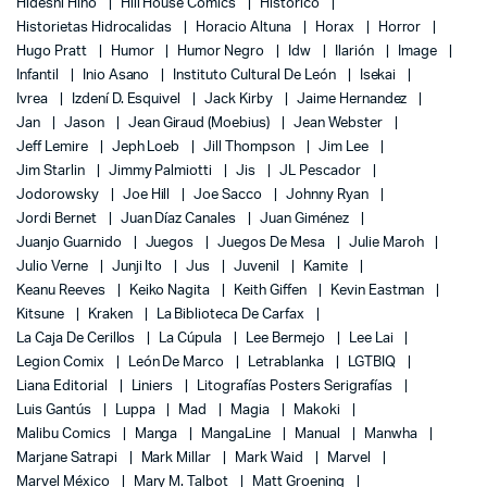
Hideshi Hino
Hill House Comics
Histórico
Historietas Hidrocalidas
Horacio Altuna
Horax
Horror
Hugo Pratt
Humor
Humor Negro
Idw
Ilarión
Image
Infantil
Inio Asano
Instituto Cultural De León
Isekai
Ivrea
Izdení D. Esquivel
Jack Kirby
Jaime Hernandez
Jan
Jason
Jean Giraud (Moebius)
Jean Webster
Jeff Lemire
Jeph Loeb
Jill Thompson
Jim Lee
Jim Starlin
Jimmy Palmiotti
Jis
JL Pescador
Jodorowsky
Joe Hill
Joe Sacco
Johnny Ryan
Jordi Bernet
Juan Díaz Canales
Juan Giménez
Juanjo Guarnido
Juegos
Juegos De Mesa
Julie Maroh
Julio Verne
Junji Ito
Jus
Juvenil
Kamite
Keanu Reeves
Keiko Nagita
Keith Giffen
Kevin Eastman
Kitsune
Kraken
La Biblioteca De Carfax
La Caja De Cerillos
La Cúpula
Lee Bermejo
Lee Lai
Legion Comix
León De Marco
Letrablanka
LGTBIQ
Liana Editorial
Liniers
Litografías Posters Serigrafías
Luis Gantús
Luppa
Mad
Magia
Makoki
Malibu Comics
Manga
MangaLine
Manual
Manwha
Marjane Satrapi
Mark Millar
Mark Waid
Marvel
Marvel México
Mary M. Talbot
Matt Groening