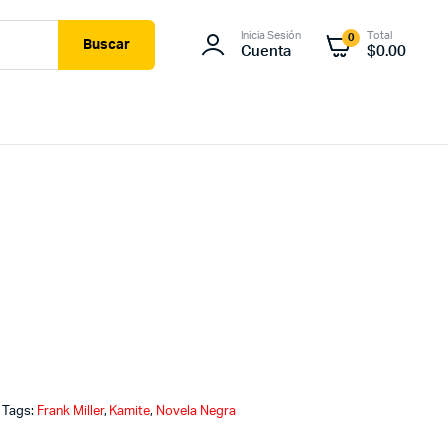
Inicia Sesión
Total
0
Buscar
Cuenta
$
0.00
Tags:
Frank Miller
,
Kamite
,
Novela Negra