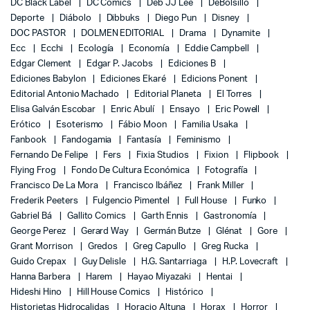
DC Black Label
DC Comics
Deb JJ Lee
DeBolsillo
Deporte
Diábolo
Dibbuks
Diego Pun
Disney
DOC PASTOR
DOLMEN EDITORIAL
Drama
Dynamite
Ecc
Ecchi
Ecología
Economía
Eddie Campbell
Edgar Clement
Edgar P. Jacobs
Ediciones B
Ediciones Babylon
Ediciones Ekaré
Edicions Ponent
Editorial Antonio Machado
Editorial Planeta
El Torres
Elisa Galván Escobar
Enric Abulí
Ensayo
Eric Powell
Erótico
Esoterismo
Fábio Moon
Familia Usaka
Fanbook
Fandogamia
Fantasía
Feminismo
Fernando De Felipe
Fers
Fixia Studios
Fixion
Flipbook
Flying Frog
Fondo De Cultura Económica
Fotografía
Francisco De La Mora
Francisco Ibáñez
Frank Miller
Frederik Peeters
Fulgencio Pimentel
Full House
Funko
Gabriel Bá
Gallito Comics
Garth Ennis
Gastronomía
George Perez
Gerard Way
Germán Butze
Glénat
Gore
Grant Morrison
Gredos
Greg Capullo
Greg Rucka
Guido Crepax
Guy Delisle
H.G. Santarriaga
H.P. Lovecraft
Hanna Barbera
Harem
Hayao Miyazaki
Hentai
Hideshi Hino
Hill House Comics
Histórico
Historietas Hidrocalidas
Horacio Altuna
Horax
Horror