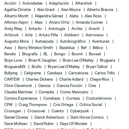
Acción
Actividades
Adaptación
Aftershok
Agatha Christie
Alan Grant
Alan Moore
Alberto Breccia
Alberto Montt
Alejandra Gámez
Aleta
Alex Ross
Alfonso Azpiri
Alias
Alvaro Ortiz
Amanda Conner
Andy Riley
Antartic
Antología
Archie
Arechi
Artbook
Arte
Arturo Piña
Astiberri
Astronave
Augusto Mora
Autoayuda
Autobiográfico
Aventuras
Awa
Barry Windsor Smith
Bazaldua
Bef
Bélico
Bendis
Biografía
BL
Bongo
Boom!
Boxset
Boys Love
Brian K. Vaughan
Brian Lee O'Malley
Bruguera
BrugueraMX
Bruño
Bryan Lee O'Malley
Bryan Talbot
Bullying
Caligrama
Candaya
Caricaturas
Carlos Trillo
CARTEM
Charles Dickens
Charlie Adlard
Chepe Ríos
Chris Claremont
Ciencia
Ciencia Ficción
Cine
Claudia Martinez
Comedia
Comic Mexicano
Comics Experience
Comikaze
Corteza
Costumbrismo
CPM
Craig Thompson
Cris Ortega
Crítica Social
Crossgen
Crossover
Cuento
Cyberpunk
Daniel Clowes
Darick Robertson
Dark Horse Comics
Dave McKean
David Rubin
Days Of Wonder