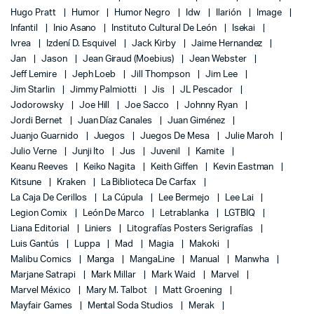
Hugo Pratt
Humor
Humor Negro
Idw
Ilarión
Image
Infantil
Inio Asano
Instituto Cultural De León
Isekai
Ivrea
Izdení D. Esquivel
Jack Kirby
Jaime Hernandez
Jan
Jason
Jean Giraud (Moebius)
Jean Webster
Jeff Lemire
Jeph Loeb
Jill Thompson
Jim Lee
Jim Starlin
Jimmy Palmiotti
Jis
JL Pescador
Jodorowsky
Joe Hill
Joe Sacco
Johnny Ryan
Jordi Bernet
Juan Díaz Canales
Juan Giménez
Juanjo Guarnido
Juegos
Juegos De Mesa
Julie Maroh
Julio Verne
Junji Ito
Jus
Juvenil
Kamite
Keanu Reeves
Keiko Nagita
Keith Giffen
Kevin Eastman
Kitsune
Kraken
La Biblioteca De Carfax
La Caja De Cerillos
La Cúpula
Lee Bermejo
Lee Lai
Legion Comix
León De Marco
Letrablanka
LGTBIQ
Liana Editorial
Liniers
Litografías Posters Serigrafías
Luis Gantús
Luppa
Mad
Magia
Makoki
Malibu Comics
Manga
MangaLine
Manual
Manwha
Marjane Satrapi
Mark Millar
Mark Waid
Marvel
Marvel México
Mary M. Talbot
Matt Groening
Mayfair Games
Mental Soda Studios
Merak