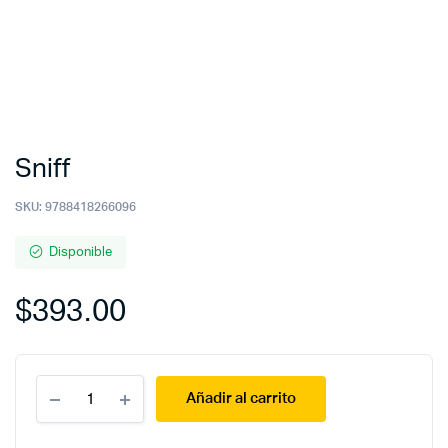
Sniff
SKU:
9788418266096
Disponible
$
393.00
Sniff
Añadir al carrito
quantity