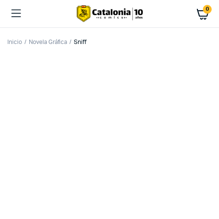
0
Inicio
Novela Gráfica
Sniff