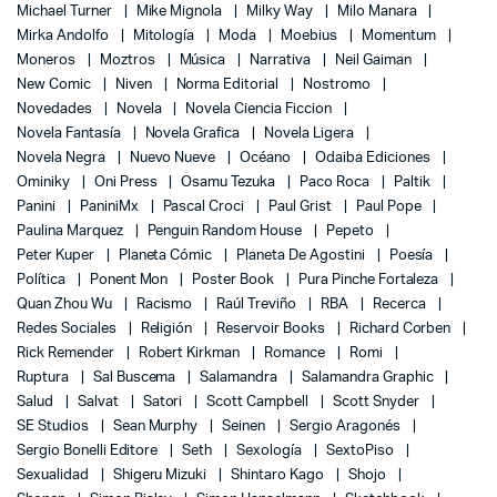
Michael Turner
Mike Mignola
Milky Way
Milo Manara
Mirka Andolfo
Mitología
Moda
Moebius
Momentum
Moneros
Moztros
Música
Narrativa
Neil Gaiman
New Comic
Niven
Norma Editorial
Nostromo
Novedades
Novela
Novela Ciencia Ficcion
Novela Fantasía
Novela Grafica
Novela Ligera
Novela Negra
Nuevo Nueve
Océano
Odaiba Ediciones
Ominiky
Oni Press
Osamu Tezuka
Paco Roca
Paltik
Panini
PaniniMx
Pascal Croci
Paul Grist
Paul Pope
Paulina Marquez
Penguin Random House
Pepeto
Peter Kuper
Planeta Cómic
Planeta De Agostini
Poesía
Política
Ponent Mon
Poster Book
Pura Pinche Fortaleza
Quan Zhou Wu
Racismo
Raúl Treviño
RBA
Recerca
Redes Sociales
Religión
Reservoir Books
Richard Corben
Rick Remender
Robert Kirkman
Romance
Romi
Ruptura
Sal Buscema
Salamandra
Salamandra Graphic
Salud
Salvat
Satori
Scott Campbell
Scott Snyder
SE Studios
Sean Murphy
Seinen
Sergio Aragonés
Sergio Bonelli Editore
Seth
Sexología
SextoPiso
Sexualidad
Shigeru Mizuki
Shintaro Kago
Shojo