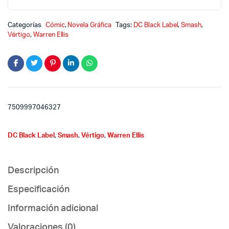
El
año
del
Categorías
Cómic
,
Novela Gráfica
Tags:
DC Black Label
,
Smash
,
bastardo
Vértigo
,
Warren Ellis
quantity
7509997046327
DC Black Label
,
Smash
,
Vértigo
,
Warren Ellis
Descripción
Especificación
Información adicional
Valoraciones (0)