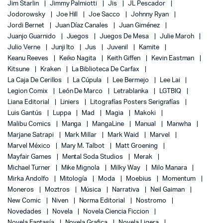
Jim Starlin
Jimmy Palmiotti
Jis
JL Pescador
Jodorowsky
Joe Hill
Joe Sacco
Johnny Ryan
Jordi Bernet
Juan Díaz Canales
Juan Giménez
Juanjo Guarnido
Juegos
Juegos De Mesa
Julie Maroh
Julio Verne
Junji Ito
Jus
Juvenil
Kamite
Keanu Reeves
Keiko Nagita
Keith Giffen
Kevin Eastman
Kitsune
Kraken
La Biblioteca De Carfax
La Caja De Cerillos
La Cúpula
Lee Bermejo
Lee Lai
Legion Comix
León De Marco
Letrablanka
LGTBIQ
Liana Editorial
Liniers
Litografías Posters Serigrafías
Luis Gantús
Luppa
Mad
Magia
Makoki
Malibu Comics
Manga
MangaLine
Manual
Manwha
Marjane Satrapi
Mark Millar
Mark Waid
Marvel
Marvel México
Mary M. Talbot
Matt Groening
Mayfair Games
Mental Soda Studios
Merak
Michael Turner
Mike Mignola
Milky Way
Milo Manara
Mirka Andolfo
Mitología
Moda
Moebius
Momentum
Moneros
Moztros
Música
Narrativa
Neil Gaiman
New Comic
Niven
Norma Editorial
Nostromo
Novedades
Novela
Novela Ciencia Ficcion
Novela Fantasía
Novela Grafica
Novela Ligera