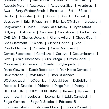
Artbook
Arte
Arturo Piña
Astiberri
Astronave
Augusto Mora
Autoayuda
Autobiográfico
Aventuras
Awa
Barry Windsor Smith
Bazaldua
Bef
Bélico
Bendis
Biografía
BL
Bongo
Boom!
Boxset
Boys Love
Brian K. Vaughan
Brian Lee O'Malley
Bruguera
BrugueraMX
Bruño
Bryan Lee O'Malley
Bryan Talbot
Bullying
Caligrama
Candaya
Caricaturas
Carlos Trillo
CARTEM
Charles Dickens
Charlie Adlard
Chepe Ríos
Chris Claremont
Ciencia
Ciencia Ficción
Cine
Claudia Martinez
Comedia
Comic Mexicano
Comics Experience
Comikaze
Corteza
Costumbrismo
CPM
Craig Thompson
Cris Ortega
Crítica Social
Crossgen
Crossover
Cuento
Cyberpunk
Daniel Clowes
Darick Robertson
Dark Horse Comics
Dave McKean
David Rubin
Days Of Wonder
DC Black Label
DC Comics
Deb JJ Lee
DeBolsillo
Deporte
Diábolo
Dibbuks
Diego Pun
Disney
DOC PASTOR
DOLMEN EDITORIAL
Drama
Dynamite
Ecc
Ecchi
Ecología
Economía
Eddie Campbell
Edgar Clement
Edgar P. Jacobs
Ediciones B
Ediciones Babylon
Ediciones Ekaré
Edicions Ponent