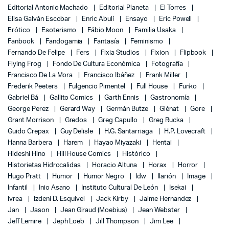
Editorial Antonio Machado
Editorial Planeta
El Torres
Elisa Galván Escobar
Enric Abulí
Ensayo
Eric Powell
Erótico
Esoterismo
Fábio Moon
Familia Usaka
Fanbook
Fandogamia
Fantasía
Feminismo
Fernando De Felipe
Fers
Fixia Studios
Fixion
Flipbook
Flying Frog
Fondo De Cultura Económica
Fotografía
Francisco De La Mora
Francisco Ibáñez
Frank Miller
Frederik Peeters
Fulgencio Pimentel
Full House
Funko
Gabriel Bá
Gallito Comics
Garth Ennis
Gastronomía
George Perez
Gerard Way
Germán Butze
Glénat
Gore
Grant Morrison
Gredos
Greg Capullo
Greg Rucka
Guido Crepax
Guy Delisle
H.G. Santarriaga
H.P. Lovecraft
Hanna Barbera
Harem
Hayao Miyazaki
Hentai
Hideshi Hino
Hill House Comics
Histórico
Historietas Hidrocalidas
Horacio Altuna
Horax
Horror
Hugo Pratt
Humor
Humor Negro
Idw
Ilarión
Image
Infantil
Inio Asano
Instituto Cultural De León
Isekai
Ivrea
Izdení D. Esquivel
Jack Kirby
Jaime Hernandez
Jan
Jason
Jean Giraud (Moebius)
Jean Webster
Jeff Lemire
Jeph Loeb
Jill Thompson
Jim Lee