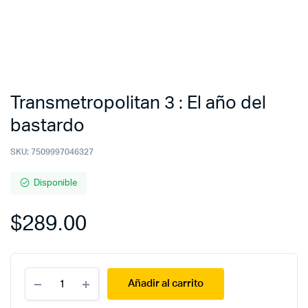
Transmetropolitan 3 : El año del
bastardo
SKU:
7509997046327
Disponible
$
289.00
Transmetropolitan
Añadir al carrito
3
: