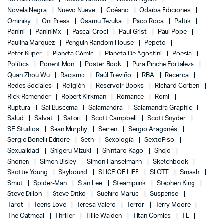
Novela Negra
Nuevo Nueve
Océano
Odaiba Ediciones
Ominiky
Oni Press
Osamu Tezuka
Paco Roca
Paltik
Panini
PaniniMx
Pascal Croci
Paul Grist
Paul Pope
Paulina Marquez
Penguin Random House
Pepeto
Peter Kuper
Planeta Cómic
Planeta De Agostini
Poesía
Política
Ponent Mon
Poster Book
Pura Pinche Fortaleza
Quan Zhou Wu
Racismo
Raúl Treviño
RBA
Recerca
Redes Sociales
Religión
Reservoir Books
Richard Corben
Rick Remender
Robert Kirkman
Romance
Romi
Ruptura
Sal Buscema
Salamandra
Salamandra Graphic
Salud
Salvat
Satori
Scott Campbell
Scott Snyder
SE Studios
Sean Murphy
Seinen
Sergio Aragonés
Sergio Bonelli Editore
Seth
Sexología
SextoPiso
Sexualidad
Shigeru Mizuki
Shintaro Kago
Shojo
Shonen
Simon Bisley
Simon Hanselmann
Sketchbook
Skottie Young
Skybound
SLICE OF LIFE
SLOTT
Smash
Smut
Spider-Man
Stan Lee
Steampunk
Stephen King
Steve Dillon
Steve Ditko
Suehiro Maruo
Suspense
Tarot
Teens Love
Teresa Valero
Terror
Terry Moore
The Oatmeal
Thriller
Tillie Walden
Titan Comics
TL