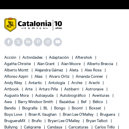
Acción
Actividades
Adaptación
Aftershok
Agatha Christie
Alan Grant
Alan Moore
Alberto Breccia
Alberto Montt
Alejandra Gámez
Aleta
Alex Ross
Alfonso Azpiri
Alias
Alvaro Ortiz
Amanda Conner
Andy Riley
Antartic
Antología
Archie
Arechi
Artbook
Arte
Arturo Piña
Astiberri
Astronave
Augusto Mora
Autoayuda
Autobiográfico
Aventuras
Awa
Barry Windsor Smith
Bazaldua
Bef
Bélico
Bendis
Biografía
BL
Bongo
Boom!
Boxset
Boys Love
Brian K. Vaughan
Brian Lee O'Malley
Bruguera
BrugueraMX
Bruño
Bryan Lee O'Malley
Bryan Talbot
Bullying
Caligrama
Candaya
Caricaturas
Carlos Trillo