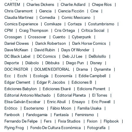
CARTEM
Charles Dickens
Charlie Adlard
Chepe Ríos
Chris Claremont
Ciencia
Ciencia Ficción
Cine
Claudia Martinez
Comedia
Comic Mexicano
Comics Experience
Comikaze
Corteza
Costumbrismo
CPM
Craig Thompson
Cris Ortega
Crítica Social
Crossgen
Crossover
Cuento
Cyberpunk
Daniel Clowes
Darick Robertson
Dark Horse Comics
Dave McKean
David Rubin
Days Of Wonder
DC Black Label
DC Comics
Deb JJ Lee
DeBolsillo
Deporte
Diábolo
Dibbuks
Diego Pun
Disney
DOC PASTOR
DOLMEN EDITORIAL
Drama
Dynamite
Ecc
Ecchi
Ecología
Economía
Eddie Campbell
Edgar Clement
Edgar P. Jacobs
Ediciones B
Ediciones Babylon
Ediciones Ekaré
Edicions Ponent
Editorial Antonio Machado
Editorial Planeta
El Torres
Elisa Galván Escobar
Enric Abulí
Ensayo
Eric Powell
Erótico
Esoterismo
Fábio Moon
Familia Usaka
Fanbook
Fandogamia
Fantasía
Feminismo
Fernando De Felipe
Fers
Fixia Studios
Fixion
Flipbook
Flying Frog
Fondo De Cultura Económica
Fotografía