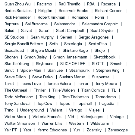
Quan Zhou Wu
Racismo
Raúl Treviño
RBA
Recerca
Redes Sociales
Religión
Reservoir Books
Richard Corben
Rick Remender
Robert Kirkman
Romance
Romi
Ruptura
Sal Buscema
Salamandra
Salamandra Graphic
Salud
Salvat
Satori
Scott Campbell
Scott Snyder
SE Studios
Sean Murphy
Seinen
Sergio Aragonés
Sergio Bonelli Editore
Seth
Sexología
SextoPiso
Sexualidad
Shigeru Mizuki
Shintaro Kago
Shojo
Shonen
Simon Bisley
Simon Hanselmann
Sketchbook
Skottie Young
Skybound
SLICE OF LIFE
SLOTT
Smash
Smut
Spider-Man
Stan Lee
Steampunk
Stephen King
Steve Dillon
Steve Ditko
Suehiro Maruo
Suspense
Tarot
Teens Love
Teresa Valero
Terror
Terry Moore
The Oatmeal
Thriller
Tillie Walden
Titan Comics
TL
Todd McFarlane
Tom King
Tom Tirabosco
Tomodomo
Tony Sandoval
Top Cow
Topps
Topshelf
Tragedia
Trino
Underground
Valiant
Vértigo
Viajes
Víctor Mora
Victoria Francés
Vid
Videojuegos
Vintage
Walter Simonson
Warren Ellis
Western
Wildstorm
Yair PT
Yaoi
Yermo Ediciones
Yuri
Zdarsky
Zenescope