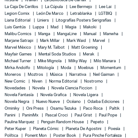
Kitsune
Kraken
La Biblioteca De Carfax
La Caja De Cerillos
La Cúpula
Lee Bermejo
Lee Lai
Legion Comix
León De Marco
Letrablanka
LGTBIQ
Liana Editorial
Liniers
Litografías Posters Serigrafías
Luis Gantús
Luppa
Mad
Magia
Makoki
Malibu Comics
Manga
MangaLine
Manual
Manwha
Marjane Satrapi
Mark Millar
Mark Waid
Marvel
Marvel México
Mary M. Talbot
Matt Groening
Mayfair Games
Mental Soda Studios
Merak
Michael Turner
Mike Mignola
Milky Way
Milo Manara
Mirka Andolfo
Mitología
Moda
Moebius
Momentum
Moneros
Moztros
Música
Narrativa
Neil Gaiman
New Comic
Niven
Norma Editorial
Nostromo
Novedades
Novela
Novela Ciencia Ficcion
Novela Fantasía
Novela Grafica
Novela Ligera
Novela Negra
Nuevo Nueve
Océano
Odaiba Ediciones
Ominiky
Oni Press
Osamu Tezuka
Paco Roca
Paltik
Panini
PaniniMx
Pascal Croci
Paul Grist
Paul Pope
Paulina Marquez
Penguin Random House
Pepeto
Peter Kuper
Planeta Cómic
Planeta De Agostini
Poesía
Política
Ponent Mon
Poster Book
Pura Pinche Fortaleza