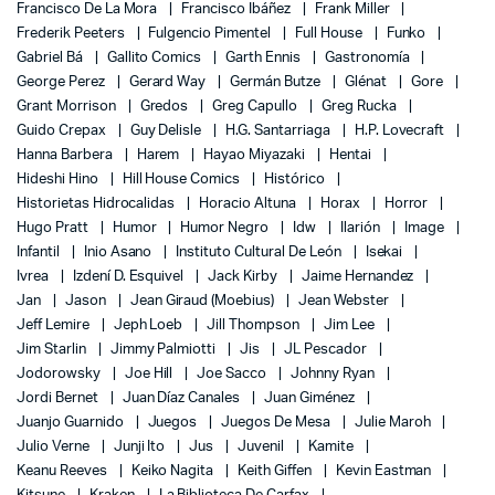
Francisco De La Mora
Francisco Ibáñez
Frank Miller
Frederik Peeters
Fulgencio Pimentel
Full House
Funko
Gabriel Bá
Gallito Comics
Garth Ennis
Gastronomía
George Perez
Gerard Way
Germán Butze
Glénat
Gore
Grant Morrison
Gredos
Greg Capullo
Greg Rucka
Guido Crepax
Guy Delisle
H.G. Santarriaga
H.P. Lovecraft
Hanna Barbera
Harem
Hayao Miyazaki
Hentai
Hideshi Hino
Hill House Comics
Histórico
Historietas Hidrocalidas
Horacio Altuna
Horax
Horror
Hugo Pratt
Humor
Humor Negro
Idw
Ilarión
Image
Infantil
Inio Asano
Instituto Cultural De León
Isekai
Ivrea
Izdení D. Esquivel
Jack Kirby
Jaime Hernandez
Jan
Jason
Jean Giraud (Moebius)
Jean Webster
Jeff Lemire
Jeph Loeb
Jill Thompson
Jim Lee
Jim Starlin
Jimmy Palmiotti
Jis
JL Pescador
Jodorowsky
Joe Hill
Joe Sacco
Johnny Ryan
Jordi Bernet
Juan Díaz Canales
Juan Giménez
Juanjo Guarnido
Juegos
Juegos De Mesa
Julie Maroh
Julio Verne
Junji Ito
Jus
Juvenil
Kamite
Keanu Reeves
Keiko Nagita
Keith Giffen
Kevin Eastman