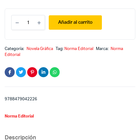
El
El
Thorgal
precio
precio
Añadir al carrito
3
:
original
actual
Los
tres
era:
es:
ancianos
Categoría:
Novela Gráfica
Tag:
Norma Editorial
Marca:
Norma
del
Editorial
país
$400.00.
$250.00.
de
Arán
quantity
9788479042226
Norma Editorial
Descripción