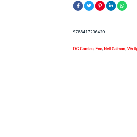
9788417206420
DC Comics
,
Ecc
,
Neil Gaiman
,
Vért