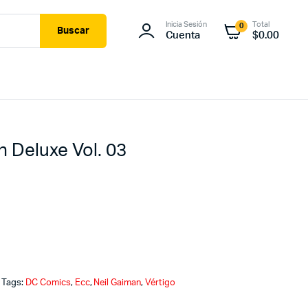
Inicia Sesión
Total
0
Buscar
Cuenta
$
0.00
 Deluxe Vol. 03
Tags:
DC Comics
,
Ecc
,
Neil Gaiman
,
Vértigo