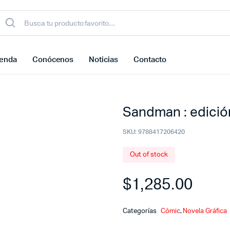
ienda
Conócenos
Noticias
Contacto
Sandman : edición
SKU:
9788417206420
Out of stock
$
1,285.00
Categorías
Cómic
,
Novela Gráfica