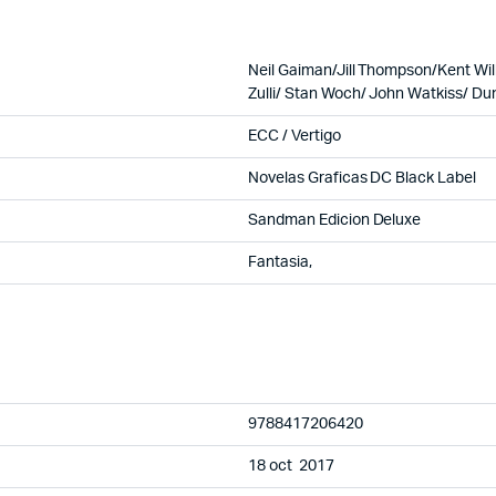
Neil Gaiman/
Jill Thompson
/Kent Wi
Zulli/ Stan Woch/ John Watkiss/ D
ECC / Vertigo
Novelas Graficas DC Black Label
Sandman Edicion Deluxe
Fantasia,
9788417206420
18 oct 2017