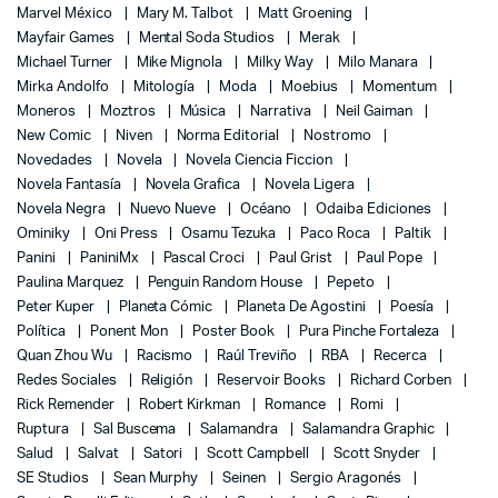
Marvel México
Mary M. Talbot
Matt Groening
Mayfair Games
Mental Soda Studios
Merak
Michael Turner
Mike Mignola
Milky Way
Milo Manara
Mirka Andolfo
Mitología
Moda
Moebius
Momentum
Moneros
Moztros
Música
Narrativa
Neil Gaiman
New Comic
Niven
Norma Editorial
Nostromo
Novedades
Novela
Novela Ciencia Ficcion
Novela Fantasía
Novela Grafica
Novela Ligera
Novela Negra
Nuevo Nueve
Océano
Odaiba Ediciones
Ominiky
Oni Press
Osamu Tezuka
Paco Roca
Paltik
Panini
PaniniMx
Pascal Croci
Paul Grist
Paul Pope
Paulina Marquez
Penguin Random House
Pepeto
Peter Kuper
Planeta Cómic
Planeta De Agostini
Poesía
Política
Ponent Mon
Poster Book
Pura Pinche Fortaleza
Quan Zhou Wu
Racismo
Raúl Treviño
RBA
Recerca
Redes Sociales
Religión
Reservoir Books
Richard Corben
Rick Remender
Robert Kirkman
Romance
Romi
Ruptura
Sal Buscema
Salamandra
Salamandra Graphic
Salud
Salvat
Satori
Scott Campbell
Scott Snyder
SE Studios
Sean Murphy
Seinen
Sergio Aragonés