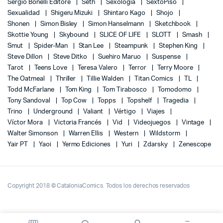
Sergio Bonelli Editore
Seth
Sexología
SextoPiso
Sexualidad
Shigeru Mizuki
Shintaro Kago
Shojo
Shonen
Simon Bisley
Simon Hanselmann
Sketchbook
Skottie Young
Skybound
SLICE OF LIFE
SLOTT
Smash
Smut
Spider-Man
Stan Lee
Steampunk
Stephen King
Steve Dillon
Steve Ditko
Suehiro Maruo
Suspense
Tarot
Teens Love
Teresa Valero
Terror
Terry Moore
The Oatmeal
Thriller
Tillie Walden
Titan Comics
TL
Todd McFarlane
Tom King
Tom Tirabosco
Tomodomo
Tony Sandoval
Top Cow
Topps
Topshelf
Tragedia
Trino
Underground
Valiant
Vértigo
Viajes
Víctor Mora
Victoria Francés
Vid
Videojuegos
Vintage
Walter Simonson
Warren Ellis
Western
Wildstorm
Yair PT
Yaoi
Yermo Ediciones
Yuri
Zdarsky
Zenescope
Copyright 2018 © CataloniaComics. Todos los derechos reservados