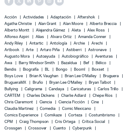
Acción
Actividades
Adaptación
Aftershok
Agatha Christie
Alan Grant
Alan Moore
Alberto Breccia
Alberto Montt
Alejandra Gámez
Aleta
Alex Ross
Alfonso Azpiri
Alias
Alvaro Ortiz
Amanda Conner
Andy Riley
Antartic
Antología
Archie
Arechi
Artbook
Arte
Arturo Piña
Astiberri
Astronave
Augusto Mora
Autoayuda
Autobiográfico
Aventuras
Awa
Barry Windsor Smith
Bazaldua
Bef
Bélico
Bendis
Biografía
BL
Bongo
Boom!
Boxset
Boys Love
Brian K. Vaughan
Brian Lee O'Malley
Bruguera
BrugueraMX
Bruño
Bryan Lee O'Malley
Bryan Talbot
Bullying
Caligrama
Candaya
Caricaturas
Carlos Trillo
CARTEM
Charles Dickens
Charlie Adlard
Chepe Ríos
Chris Claremont
Ciencia
Ciencia Ficción
Cine
Claudia Martinez
Comedia
Comic Mexicano
Comics Experience
Comikaze
Corteza
Costumbrismo
CPM
Craig Thompson
Cris Ortega
Crítica Social
Crossgen
Crossover
Cuento
Cyberpunk