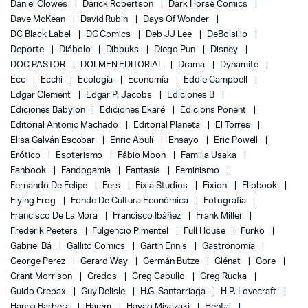
Daniel Clowes
Darick Robertson
Dark Horse Comics
Dave McKean
David Rubin
Days Of Wonder
DC Black Label
DC Comics
Deb JJ Lee
DeBolsillo
Deporte
Diábolo
Dibbuks
Diego Pun
Disney
DOC PASTOR
DOLMEN EDITORIAL
Drama
Dynamite
Ecc
Ecchi
Ecología
Economía
Eddie Campbell
Edgar Clement
Edgar P. Jacobs
Ediciones B
Ediciones Babylon
Ediciones Ekaré
Edicions Ponent
Editorial Antonio Machado
Editorial Planeta
El Torres
Elisa Galván Escobar
Enric Abulí
Ensayo
Eric Powell
Erótico
Esoterismo
Fábio Moon
Familia Usaka
Fanbook
Fandogamia
Fantasía
Feminismo
Fernando De Felipe
Fers
Fixia Studios
Fixion
Flipbook
Flying Frog
Fondo De Cultura Económica
Fotografía
Francisco De La Mora
Francisco Ibáñez
Frank Miller
Frederik Peeters
Fulgencio Pimentel
Full House
Funko
Gabriel Bá
Gallito Comics
Garth Ennis
Gastronomía
George Perez
Gerard Way
Germán Butze
Glénat
Gore
Grant Morrison
Gredos
Greg Capullo
Greg Rucka
Guido Crepax
Guy Delisle
H.G. Santarriaga
H.P. Lovecraft
Hanna Barbera
Harem
Hayao Miyazaki
Hentai