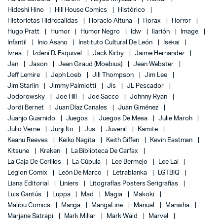
Hideshi Hino
Hill House Comics
Histórico
Historietas Hidrocalidas
Horacio Altuna
Horax
Horror
Hugo Pratt
Humor
Humor Negro
Idw
Ilarión
Image
Infantil
Inio Asano
Instituto Cultural De León
Isekai
Ivrea
Izdení D. Esquivel
Jack Kirby
Jaime Hernandez
Jan
Jason
Jean Giraud (Moebius)
Jean Webster
Jeff Lemire
Jeph Loeb
Jill Thompson
Jim Lee
Jim Starlin
Jimmy Palmiotti
Jis
JL Pescador
Jodorowsky
Joe Hill
Joe Sacco
Johnny Ryan
Jordi Bernet
Juan Díaz Canales
Juan Giménez
Juanjo Guarnido
Juegos
Juegos De Mesa
Julie Maroh
Julio Verne
Junji Ito
Jus
Juvenil
Kamite
Keanu Reeves
Keiko Nagita
Keith Giffen
Kevin Eastman
Kitsune
Kraken
La Biblioteca De Carfax
La Caja De Cerillos
La Cúpula
Lee Bermejo
Lee Lai
Legion Comix
León De Marco
Letrablanka
LGTBIQ
Liana Editorial
Liniers
Litografías Posters Serigrafías
Luis Gantús
Luppa
Mad
Magia
Makoki
Malibu Comics
Manga
MangaLine
Manual
Manwha
Marjane Satrapi
Mark Millar
Mark Waid
Marvel