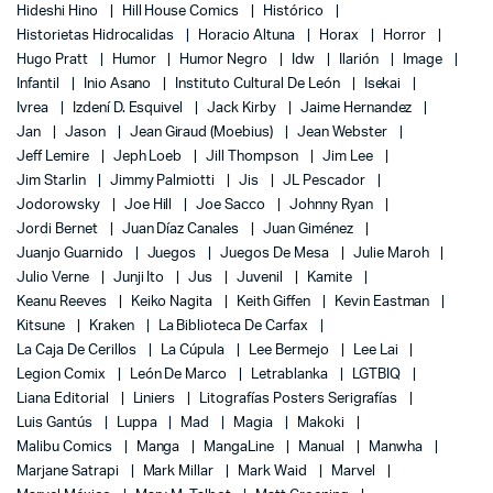
Hideshi Hino
Hill House Comics
Histórico
Historietas Hidrocalidas
Horacio Altuna
Horax
Horror
Hugo Pratt
Humor
Humor Negro
Idw
Ilarión
Image
Infantil
Inio Asano
Instituto Cultural De León
Isekai
Ivrea
Izdení D. Esquivel
Jack Kirby
Jaime Hernandez
Jan
Jason
Jean Giraud (Moebius)
Jean Webster
Jeff Lemire
Jeph Loeb
Jill Thompson
Jim Lee
Jim Starlin
Jimmy Palmiotti
Jis
JL Pescador
Jodorowsky
Joe Hill
Joe Sacco
Johnny Ryan
Jordi Bernet
Juan Díaz Canales
Juan Giménez
Juanjo Guarnido
Juegos
Juegos De Mesa
Julie Maroh
Julio Verne
Junji Ito
Jus
Juvenil
Kamite
Keanu Reeves
Keiko Nagita
Keith Giffen
Kevin Eastman
Kitsune
Kraken
La Biblioteca De Carfax
La Caja De Cerillos
La Cúpula
Lee Bermejo
Lee Lai
Legion Comix
León De Marco
Letrablanka
LGTBIQ
Liana Editorial
Liniers
Litografías Posters Serigrafías
Luis Gantús
Luppa
Mad
Magia
Makoki
Malibu Comics
Manga
MangaLine
Manual
Manwha
Marjane Satrapi
Mark Millar
Mark Waid
Marvel