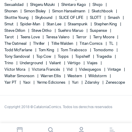
Sexualidad
Shigeru Mizuki
Shintaro Kago
Shojo
Shonen
Simon Bisley
Simon Hanselmann
Sketchbook
Skottie Young
Skybound
SLICE OF LIFE
SLOTT
Smash
Smut
Spider-Man
Stan Lee
Steampunk
Stephen King
Steve Dillon
Steve Ditko
Suehiro Maruo
Suspense
Tarot
Teens Love
Teresa Valero
Terror
Terry Moore
The Oatmeal
Thriller
Tillie Walden
Titan Comics
TL
Todd McFarlane
Tom King
Tom Tirabosco
Tomodomo
Tony Sandoval
Top Cow
Topps
Topshelf
Tragedia
Trino
Underground
Valiant
Vértigo
Viajes
Víctor Mora
Victoria Francés
Vid
Videojuegos
Vintage
Walter Simonson
Warren Ellis
Western
Wildstorm
Yair PT
Yaoi
Yermo Ediciones
Yuri
Zdarsky
Zenescope
Copyright 2018 © CataloniaComics. Todos los derechos reservados