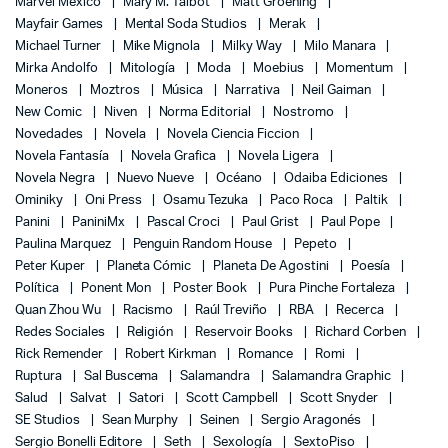
Marvel México
Mary M. Talbot
Matt Groening
Mayfair Games
Mental Soda Studios
Merak
Michael Turner
Mike Mignola
Milky Way
Milo Manara
Mirka Andolfo
Mitología
Moda
Moebius
Momentum
Moneros
Moztros
Música
Narrativa
Neil Gaiman
New Comic
Niven
Norma Editorial
Nostromo
Novedades
Novela
Novela Ciencia Ficcion
Novela Fantasía
Novela Grafica
Novela Ligera
Novela Negra
Nuevo Nueve
Océano
Odaiba Ediciones
Ominiky
Oni Press
Osamu Tezuka
Paco Roca
Paltik
Panini
PaniniMx
Pascal Croci
Paul Grist
Paul Pope
Paulina Marquez
Penguin Random House
Pepeto
Peter Kuper
Planeta Cómic
Planeta De Agostini
Poesía
Política
Ponent Mon
Poster Book
Pura Pinche Fortaleza
Quan Zhou Wu
Racismo
Raúl Treviño
RBA
Recerca
Redes Sociales
Religión
Reservoir Books
Richard Corben
Rick Remender
Robert Kirkman
Romance
Romi
Ruptura
Sal Buscema
Salamandra
Salamandra Graphic
Salud
Salvat
Satori
Scott Campbell
Scott Snyder
SE Studios
Sean Murphy
Seinen
Sergio Aragonés
Sergio Bonelli Editore
Seth
Sexología
SextoPiso