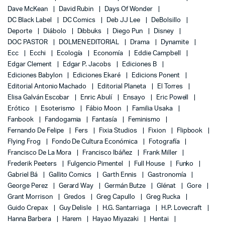
Dave McKean
David Rubin
Days Of Wonder
DC Black Label
DC Comics
Deb JJ Lee
DeBolsillo
Deporte
Diábolo
Dibbuks
Diego Pun
Disney
DOC PASTOR
DOLMEN EDITORIAL
Drama
Dynamite
Ecc
Ecchi
Ecología
Economía
Eddie Campbell
Edgar Clement
Edgar P. Jacobs
Ediciones B
Ediciones Babylon
Ediciones Ekaré
Edicions Ponent
Editorial Antonio Machado
Editorial Planeta
El Torres
Elisa Galván Escobar
Enric Abulí
Ensayo
Eric Powell
Erótico
Esoterismo
Fábio Moon
Familia Usaka
Fanbook
Fandogamia
Fantasía
Feminismo
Fernando De Felipe
Fers
Fixia Studios
Fixion
Flipbook
Flying Frog
Fondo De Cultura Económica
Fotografía
Francisco De La Mora
Francisco Ibáñez
Frank Miller
Frederik Peeters
Fulgencio Pimentel
Full House
Funko
Gabriel Bá
Gallito Comics
Garth Ennis
Gastronomía
George Perez
Gerard Way
Germán Butze
Glénat
Gore
Grant Morrison
Gredos
Greg Capullo
Greg Rucka
Guido Crepax
Guy Delisle
H.G. Santarriaga
H.P. Lovecraft
Hanna Barbera
Harem
Hayao Miyazaki
Hentai