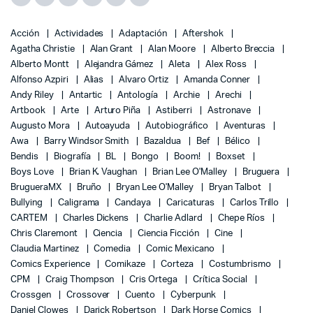
Acción
Actividades
Adaptación
Aftershok
Agatha Christie
Alan Grant
Alan Moore
Alberto Breccia
Alberto Montt
Alejandra Gámez
Aleta
Alex Ross
Alfonso Azpiri
Alias
Alvaro Ortiz
Amanda Conner
Andy Riley
Antartic
Antología
Archie
Arechi
Artbook
Arte
Arturo Piña
Astiberri
Astronave
Augusto Mora
Autoayuda
Autobiográfico
Aventuras
Awa
Barry Windsor Smith
Bazaldua
Bef
Bélico
Bendis
Biografía
BL
Bongo
Boom!
Boxset
Boys Love
Brian K. Vaughan
Brian Lee O'Malley
Bruguera
BrugueraMX
Bruño
Bryan Lee O'Malley
Bryan Talbot
Bullying
Caligrama
Candaya
Caricaturas
Carlos Trillo
CARTEM
Charles Dickens
Charlie Adlard
Chepe Ríos
Chris Claremont
Ciencia
Ciencia Ficción
Cine
Claudia Martinez
Comedia
Comic Mexicano
Comics Experience
Comikaze
Corteza
Costumbrismo
CPM
Craig Thompson
Cris Ortega
Crítica Social
Crossgen
Crossover
Cuento
Cyberpunk
Daniel Clowes
Darick Robertson
Dark Horse Comics