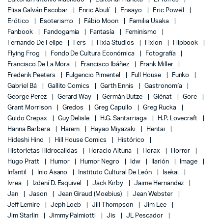
Elisa Galván Escobar
Enric Abulí
Ensayo
Eric Powell
Erótico
Esoterismo
Fábio Moon
Familia Usaka
Fanbook
Fandogamia
Fantasía
Feminismo
Fernando De Felipe
Fers
Fixia Studios
Fixion
Flipbook
Flying Frog
Fondo De Cultura Económica
Fotografía
Francisco De La Mora
Francisco Ibáñez
Frank Miller
Frederik Peeters
Fulgencio Pimentel
Full House
Funko
Gabriel Bá
Gallito Comics
Garth Ennis
Gastronomía
George Perez
Gerard Way
Germán Butze
Glénat
Gore
Grant Morrison
Gredos
Greg Capullo
Greg Rucka
Guido Crepax
Guy Delisle
H.G. Santarriaga
H.P. Lovecraft
Hanna Barbera
Harem
Hayao Miyazaki
Hentai
Hideshi Hino
Hill House Comics
Histórico
Historietas Hidrocalidas
Horacio Altuna
Horax
Horror
Hugo Pratt
Humor
Humor Negro
Idw
Ilarión
Image
Infantil
Inio Asano
Instituto Cultural De León
Isekai
Ivrea
Izdení D. Esquivel
Jack Kirby
Jaime Hernandez
Jan
Jason
Jean Giraud (Moebius)
Jean Webster
Jeff Lemire
Jeph Loeb
Jill Thompson
Jim Lee
Jim Starlin
Jimmy Palmiotti
Jis
JL Pescador