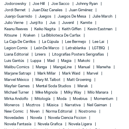
Jodorowsky
Joe Hill
Joe Sacco
Johnny Ryan
Jordi Bernet
Juan Díaz Canales
Juan Giménez
Juanjo Guarnido
Juegos
Juegos De Mesa
Julie Maroh
Julio Verne
Junji Ito
Jus
Juvenil
Kamite
Keanu Reeves
Keiko Nagita
Keith Giffen
Kevin Eastman
Kitsune
Kraken
La Biblioteca De Carfax
La Caja De Cerillos
La Cúpula
Lee Bermejo
Lee Lai
Legion Comix
León De Marco
Letrablanka
LGTBIQ
Liana Editorial
Liniers
Litografías Posters Serigrafías
Luis Gantús
Luppa
Mad
Magia
Makoki
Malibu Comics
Manga
MangaLine
Manual
Manwha
Marjane Satrapi
Mark Millar
Mark Waid
Marvel
Marvel México
Mary M. Talbot
Matt Groening
Mayfair Games
Mental Soda Studios
Merak
Michael Turner
Mike Mignola
Milky Way
Milo Manara
Mirka Andolfo
Mitología
Moda
Moebius
Momentum
Moneros
Moztros
Música
Narrativa
Neil Gaiman
New Comic
Niven
Norma Editorial
Nostromo
Novedades
Novela
Novela Ciencia Ficcion
Novela Fantasía
Novela Grafica
Novela Ligera