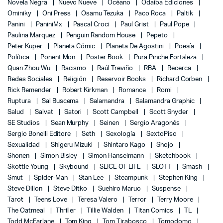
Novela Negra
Nuevo Nueve
Océano
Odaiba Ediciones
Ominiky
Oni Press
Osamu Tezuka
Paco Roca
Paltik
Panini
PaniniMx
Pascal Croci
Paul Grist
Paul Pope
Paulina Marquez
Penguin Random House
Pepeto
Peter Kuper
Planeta Cómic
Planeta De Agostini
Poesía
Política
Ponent Mon
Poster Book
Pura Pinche Fortaleza
Quan Zhou Wu
Racismo
Raúl Treviño
RBA
Recerca
Redes Sociales
Religión
Reservoir Books
Richard Corben
Rick Remender
Robert Kirkman
Romance
Romi
Ruptura
Sal Buscema
Salamandra
Salamandra Graphic
Salud
Salvat
Satori
Scott Campbell
Scott Snyder
SE Studios
Sean Murphy
Seinen
Sergio Aragonés
Sergio Bonelli Editore
Seth
Sexología
SextoPiso
Sexualidad
Shigeru Mizuki
Shintaro Kago
Shojo
Shonen
Simon Bisley
Simon Hanselmann
Sketchbook
Skottie Young
Skybound
SLICE OF LIFE
SLOTT
Smash
Smut
Spider-Man
Stan Lee
Steampunk
Stephen King
Steve Dillon
Steve Ditko
Suehiro Maruo
Suspense
Tarot
Teens Love
Teresa Valero
Terror
Terry Moore
The Oatmeal
Thriller
Tillie Walden
Titan Comics
TL
Todd McFarlane
Tom King
Tom Tirabosco
Tomodomo