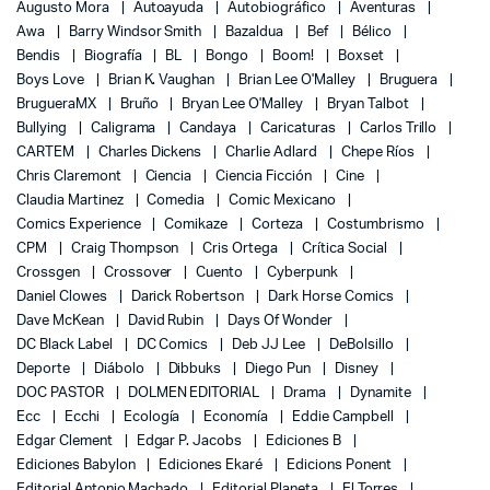
Augusto Mora
Autoayuda
Autobiográfico
Aventuras
Awa
Barry Windsor Smith
Bazaldua
Bef
Bélico
Bendis
Biografía
BL
Bongo
Boom!
Boxset
Boys Love
Brian K. Vaughan
Brian Lee O'Malley
Bruguera
BrugueraMX
Bruño
Bryan Lee O'Malley
Bryan Talbot
Bullying
Caligrama
Candaya
Caricaturas
Carlos Trillo
CARTEM
Charles Dickens
Charlie Adlard
Chepe Ríos
Chris Claremont
Ciencia
Ciencia Ficción
Cine
Claudia Martinez
Comedia
Comic Mexicano
Comics Experience
Comikaze
Corteza
Costumbrismo
CPM
Craig Thompson
Cris Ortega
Crítica Social
Crossgen
Crossover
Cuento
Cyberpunk
Daniel Clowes
Darick Robertson
Dark Horse Comics
Dave McKean
David Rubin
Days Of Wonder
DC Black Label
DC Comics
Deb JJ Lee
DeBolsillo
Deporte
Diábolo
Dibbuks
Diego Pun
Disney
DOC PASTOR
DOLMEN EDITORIAL
Drama
Dynamite
Ecc
Ecchi
Ecología
Economía
Eddie Campbell
Edgar Clement
Edgar P. Jacobs
Ediciones B
Ediciones Babylon
Ediciones Ekaré
Edicions Ponent
Editorial Antonio Machado
Editorial Planeta
El Torres