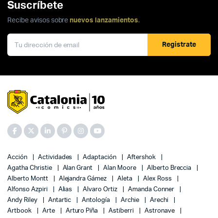
Suscríbete
Recibe avisos sobre
nuevos lanzamientos
.
Registrate
Acción
Actividades
Adaptación
Aftershok
Agatha Christie
Alan Grant
Alan Moore
Alberto Breccia
Alberto Montt
Alejandra Gámez
Aleta
Alex Ross
Alfonso Azpiri
Alias
Alvaro Ortiz
Amanda Conner
Andy Riley
Antartic
Antología
Archie
Arechi
Artbook
Arte
Arturo Piña
Astiberri
Astronave