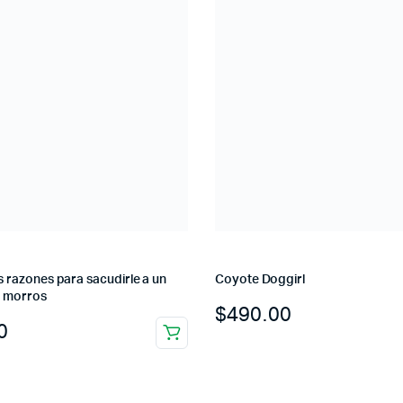
s razones para sacudirle a un
Coyote Doggirl
os morros
$
490.00
0