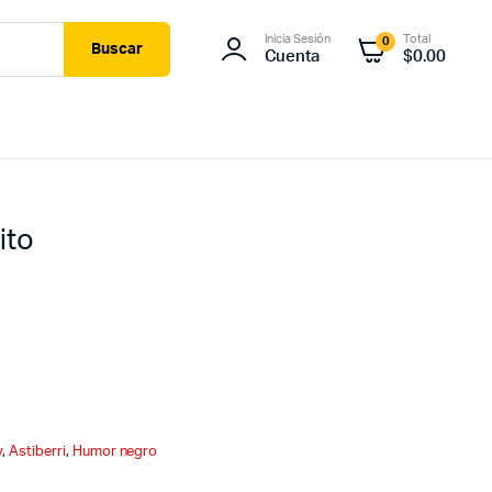
Inicia Sesión
Total
0
Buscar
Cuenta
$
0.00
ito
y
,
Astiberri
,
Humor negro