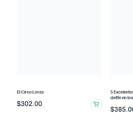
El Circo Lorza
5 Excelente
delfín en l
$
302.00
$
385.0