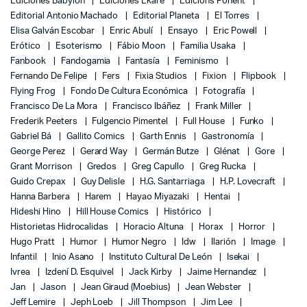
Ediciones Babylon
Ediciones Ekaré
Edicions Ponent
Editorial Antonio Machado
Editorial Planeta
El Torres
Elisa Galván Escobar
Enric Abulí
Ensayo
Eric Powell
Erótico
Esoterismo
Fábio Moon
Familia Usaka
Fanbook
Fandogamia
Fantasía
Feminismo
Fernando De Felipe
Fers
Fixia Studios
Fixion
Flipbook
Flying Frog
Fondo De Cultura Económica
Fotografía
Francisco De La Mora
Francisco Ibáñez
Frank Miller
Frederik Peeters
Fulgencio Pimentel
Full House
Funko
Gabriel Bá
Gallito Comics
Garth Ennis
Gastronomía
George Perez
Gerard Way
Germán Butze
Glénat
Gore
Grant Morrison
Gredos
Greg Capullo
Greg Rucka
Guido Crepax
Guy Delisle
H.G. Santarriaga
H.P. Lovecraft
Hanna Barbera
Harem
Hayao Miyazaki
Hentai
Hideshi Hino
Hill House Comics
Histórico
Historietas Hidrocalidas
Horacio Altuna
Horax
Horror
Hugo Pratt
Humor
Humor Negro
Idw
Ilarión
Image
Infantil
Inio Asano
Instituto Cultural De León
Isekai
Ivrea
Izdení D. Esquivel
Jack Kirby
Jaime Hernandez
Jan
Jason
Jean Giraud (Moebius)
Jean Webster
Jeff Lemire
Jeph Loeb
Jill Thompson
Jim Lee