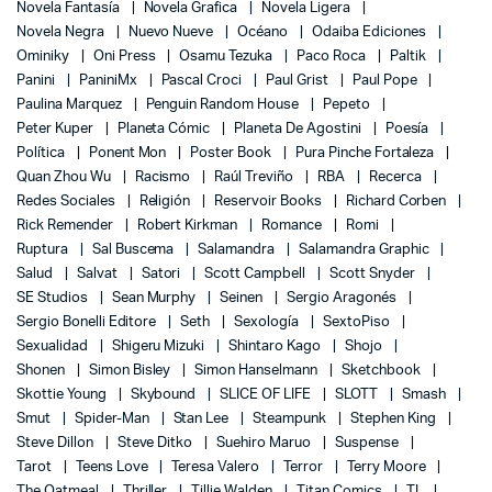
Novela Fantasía
Novela Grafica
Novela Ligera
Novela Negra
Nuevo Nueve
Océano
Odaiba Ediciones
Ominiky
Oni Press
Osamu Tezuka
Paco Roca
Paltik
Panini
PaniniMx
Pascal Croci
Paul Grist
Paul Pope
Paulina Marquez
Penguin Random House
Pepeto
Peter Kuper
Planeta Cómic
Planeta De Agostini
Poesía
Política
Ponent Mon
Poster Book
Pura Pinche Fortaleza
Quan Zhou Wu
Racismo
Raúl Treviño
RBA
Recerca
Redes Sociales
Religión
Reservoir Books
Richard Corben
Rick Remender
Robert Kirkman
Romance
Romi
Ruptura
Sal Buscema
Salamandra
Salamandra Graphic
Salud
Salvat
Satori
Scott Campbell
Scott Snyder
SE Studios
Sean Murphy
Seinen
Sergio Aragonés
Sergio Bonelli Editore
Seth
Sexología
SextoPiso
Sexualidad
Shigeru Mizuki
Shintaro Kago
Shojo
Shonen
Simon Bisley
Simon Hanselmann
Sketchbook
Skottie Young
Skybound
SLICE OF LIFE
SLOTT
Smash
Smut
Spider-Man
Stan Lee
Steampunk
Stephen King
Steve Dillon
Steve Ditko
Suehiro Maruo
Suspense
Tarot
Teens Love
Teresa Valero
Terror
Terry Moore
The Oatmeal
Thriller
Tillie Walden
Titan Comics
TL