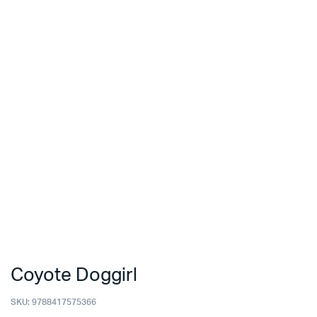
Coyote Doggirl
SKU:
9788417575366