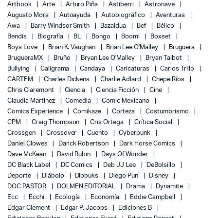
Artbook
Arte
Arturo Piña
Astiberri
Astronave
Augusto Mora
Autoayuda
Autobiográfico
Aventuras
Awa
Barry Windsor Smith
Bazaldua
Bef
Bélico
Bendis
Biografía
BL
Bongo
Boom!
Boxset
Boys Love
Brian K. Vaughan
Brian Lee O'Malley
Bruguera
BrugueraMX
Bruño
Bryan Lee O'Malley
Bryan Talbot
Bullying
Caligrama
Candaya
Caricaturas
Carlos Trillo
CARTEM
Charles Dickens
Charlie Adlard
Chepe Ríos
Chris Claremont
Ciencia
Ciencia Ficción
Cine
Claudia Martinez
Comedia
Comic Mexicano
Comics Experience
Comikaze
Corteza
Costumbrismo
CPM
Craig Thompson
Cris Ortega
Crítica Social
Crossgen
Crossover
Cuento
Cyberpunk
Daniel Clowes
Darick Robertson
Dark Horse Comics
Dave McKean
David Rubin
Days Of Wonder
DC Black Label
DC Comics
Deb JJ Lee
DeBolsillo
Deporte
Diábolo
Dibbuks
Diego Pun
Disney
DOC PASTOR
DOLMEN EDITORIAL
Drama
Dynamite
Ecc
Ecchi
Ecología
Economía
Eddie Campbell
Edgar Clement
Edgar P. Jacobs
Ediciones B