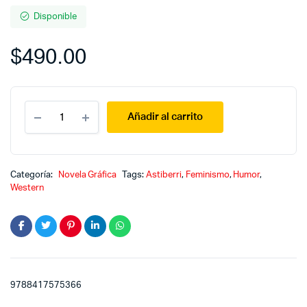
Disponible
$
490.00
Coyote
Añadir al carrito
Doggirl
quantity
Categoría:
Novela Gráfica
Tags:
Astiberri
,
Feminismo
,
Humor
,
Western
9788417575366