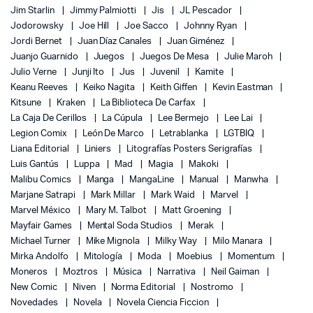
Jim Starlin
Jimmy Palmiotti
Jis
JL Pescador
Jodorowsky
Joe Hill
Joe Sacco
Johnny Ryan
Jordi Bernet
Juan Díaz Canales
Juan Giménez
Juanjo Guarnido
Juegos
Juegos De Mesa
Julie Maroh
Julio Verne
Junji Ito
Jus
Juvenil
Kamite
Keanu Reeves
Keiko Nagita
Keith Giffen
Kevin Eastman
Kitsune
Kraken
La Biblioteca De Carfax
La Caja De Cerillos
La Cúpula
Lee Bermejo
Lee Lai
Legion Comix
León De Marco
Letrablanka
LGTBIQ
Liana Editorial
Liniers
Litografías Posters Serigrafías
Luis Gantús
Luppa
Mad
Magia
Makoki
Malibu Comics
Manga
MangaLine
Manual
Manwha
Marjane Satrapi
Mark Millar
Mark Waid
Marvel
Marvel México
Mary M. Talbot
Matt Groening
Mayfair Games
Mental Soda Studios
Merak
Michael Turner
Mike Mignola
Milky Way
Milo Manara
Mirka Andolfo
Mitología
Moda
Moebius
Momentum
Moneros
Moztros
Música
Narrativa
Neil Gaiman
New Comic
Niven
Norma Editorial
Nostromo
Novedades
Novela
Novela Ciencia Ficcion