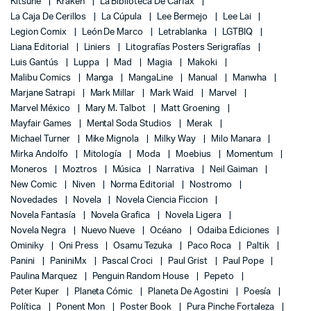
Kitsune
Kraken
La Biblioteca De Carfax
La Caja De Cerillos
La Cúpula
Lee Bermejo
Lee Lai
Legion Comix
León De Marco
Letrablanka
LGTBIQ
Liana Editorial
Liniers
Litografías Posters Serigrafías
Luis Gantús
Luppa
Mad
Magia
Makoki
Malibu Comics
Manga
MangaLine
Manual
Manwha
Marjane Satrapi
Mark Millar
Mark Waid
Marvel
Marvel México
Mary M. Talbot
Matt Groening
Mayfair Games
Mental Soda Studios
Merak
Michael Turner
Mike Mignola
Milky Way
Milo Manara
Mirka Andolfo
Mitología
Moda
Moebius
Momentum
Moneros
Moztros
Música
Narrativa
Neil Gaiman
New Comic
Niven
Norma Editorial
Nostromo
Novedades
Novela
Novela Ciencia Ficcion
Novela Fantasía
Novela Grafica
Novela Ligera
Novela Negra
Nuevo Nueve
Océano
Odaiba Ediciones
Ominiky
Oni Press
Osamu Tezuka
Paco Roca
Paltik
Panini
PaniniMx
Pascal Croci
Paul Grist
Paul Pope
Paulina Marquez
Penguin Random House
Pepeto
Peter Kuper
Planeta Cómic
Planeta De Agostini
Poesía
Política
Ponent Mon
Poster Book
Pura Pinche Fortaleza