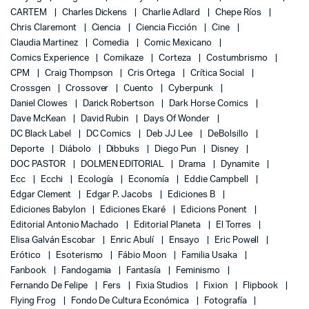
CARTEM
Charles Dickens
Charlie Adlard
Chepe Ríos
Chris Claremont
Ciencia
Ciencia Ficción
Cine
Claudia Martinez
Comedia
Comic Mexicano
Comics Experience
Comikaze
Corteza
Costumbrismo
CPM
Craig Thompson
Cris Ortega
Crítica Social
Crossgen
Crossover
Cuento
Cyberpunk
Daniel Clowes
Darick Robertson
Dark Horse Comics
Dave McKean
David Rubin
Days Of Wonder
DC Black Label
DC Comics
Deb JJ Lee
DeBolsillo
Deporte
Diábolo
Dibbuks
Diego Pun
Disney
DOC PASTOR
DOLMEN EDITORIAL
Drama
Dynamite
Ecc
Ecchi
Ecología
Economía
Eddie Campbell
Edgar Clement
Edgar P. Jacobs
Ediciones B
Ediciones Babylon
Ediciones Ekaré
Edicions Ponent
Editorial Antonio Machado
Editorial Planeta
El Torres
Elisa Galván Escobar
Enric Abulí
Ensayo
Eric Powell
Erótico
Esoterismo
Fábio Moon
Familia Usaka
Fanbook
Fandogamia
Fantasía
Feminismo
Fernando De Felipe
Fers
Fixia Studios
Fixion
Flipbook
Flying Frog
Fondo De Cultura Económica
Fotografía