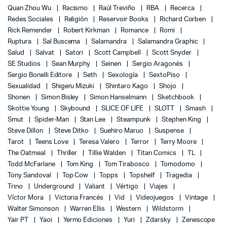
Quan Zhou Wu
Racismo
Raúl Treviño
RBA
Recerca
Redes Sociales
Religión
Reservoir Books
Richard Corben
Rick Remender
Robert Kirkman
Romance
Romi
Ruptura
Sal Buscema
Salamandra
Salamandra Graphic
Salud
Salvat
Satori
Scott Campbell
Scott Snyder
SE Studios
Sean Murphy
Seinen
Sergio Aragonés
Sergio Bonelli Editore
Seth
Sexología
SextoPiso
Sexualidad
Shigeru Mizuki
Shintaro Kago
Shojo
Shonen
Simon Bisley
Simon Hanselmann
Sketchbook
Skottie Young
Skybound
SLICE OF LIFE
SLOTT
Smash
Smut
Spider-Man
Stan Lee
Steampunk
Stephen King
Steve Dillon
Steve Ditko
Suehiro Maruo
Suspense
Tarot
Teens Love
Teresa Valero
Terror
Terry Moore
The Oatmeal
Thriller
Tillie Walden
Titan Comics
TL
Todd McFarlane
Tom King
Tom Tirabosco
Tomodomo
Tony Sandoval
Top Cow
Topps
Topshelf
Tragedia
Trino
Underground
Valiant
Vértigo
Viajes
Víctor Mora
Victoria Francés
Vid
Videojuegos
Vintage
Walter Simonson
Warren Ellis
Western
Wildstorm
Yair PT
Yaoi
Yermo Ediciones
Yuri
Zdarsky
Zenescope