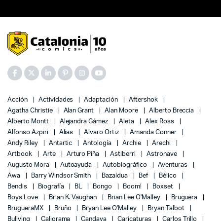
Acción
Actividades
Adaptación
Aftershok
Agatha Christie
Alan Grant
Alan Moore
Alberto Breccia
Alberto Montt
Alejandra Gámez
Aleta
Alex Ross
Alfonso Azpiri
Alias
Alvaro Ortiz
Amanda Conner
Andy Riley
Antartic
Antología
Archie
Arechi
Artbook
Arte
Arturo Piña
Astiberri
Astronave
Augusto Mora
Autoayuda
Autobiográfico
Aventuras
Awa
Barry Windsor Smith
Bazaldua
Bef
Bélico
Bendis
Biografía
BL
Bongo
Boom!
Boxset
Boys Love
Brian K. Vaughan
Brian Lee O'Malley
Bruguera
BrugueraMX
Bruño
Bryan Lee O'Malley
Bryan Talbot
Bullying
Caligrama
Candaya
Caricaturas
Carlos Trillo