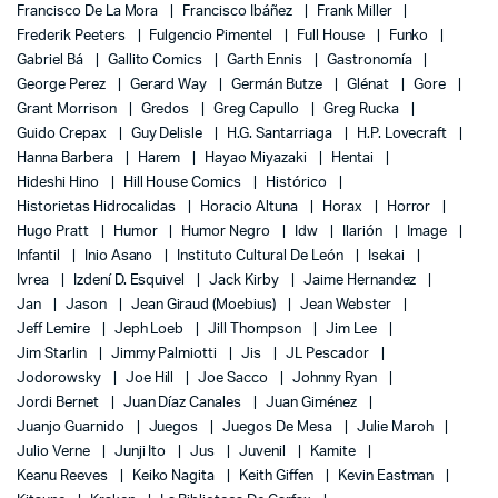
Francisco De La Mora
Francisco Ibáñez
Frank Miller
Frederik Peeters
Fulgencio Pimentel
Full House
Funko
Gabriel Bá
Gallito Comics
Garth Ennis
Gastronomía
George Perez
Gerard Way
Germán Butze
Glénat
Gore
Grant Morrison
Gredos
Greg Capullo
Greg Rucka
Guido Crepax
Guy Delisle
H.G. Santarriaga
H.P. Lovecraft
Hanna Barbera
Harem
Hayao Miyazaki
Hentai
Hideshi Hino
Hill House Comics
Histórico
Historietas Hidrocalidas
Horacio Altuna
Horax
Horror
Hugo Pratt
Humor
Humor Negro
Idw
Ilarión
Image
Infantil
Inio Asano
Instituto Cultural De León
Isekai
Ivrea
Izdení D. Esquivel
Jack Kirby
Jaime Hernandez
Jan
Jason
Jean Giraud (Moebius)
Jean Webster
Jeff Lemire
Jeph Loeb
Jill Thompson
Jim Lee
Jim Starlin
Jimmy Palmiotti
Jis
JL Pescador
Jodorowsky
Joe Hill
Joe Sacco
Johnny Ryan
Jordi Bernet
Juan Díaz Canales
Juan Giménez
Juanjo Guarnido
Juegos
Juegos De Mesa
Julie Maroh
Julio Verne
Junji Ito
Jus
Juvenil
Kamite
Keanu Reeves
Keiko Nagita
Keith Giffen
Kevin Eastman