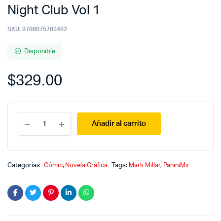
Night Club Vol 1
SKU:
9786075783482
Disponible
$
329.00
Night
Añadir al carrito
Club
Vol
1
quantity
Categorías
Cómic
,
Novela Gráfica
Tags:
Mark Millar
,
PaniniMx