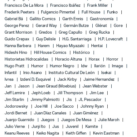
Francisco De La Mora
Francisco Ibáñez
Frank Miller
Frederik Peeters
Fulgencio Pimentel
Full House
Funko
Gabriel Bá
Gallito Comics
Garth Ennis
Gastronomía
George Perez
Gerard Way
Germán Butze
Glénat
Gore
Grant Morrison
Gredos
Greg Capullo
Greg Rucka
Guido Crepax
Guy Delisle
H.G. Santarriaga
H.P. Lovecraft
Hanna Barbera
Harem
Hayao Miyazaki
Hentai
Hideshi Hino
Hill House Comics
Histórico
Historietas Hidrocalidas
Horacio Altuna
Horax
Horror
Hugo Pratt
Humor
Humor Negro
Idw
Ilarión
Image
Infantil
Inio Asano
Instituto Cultural De León
Isekai
Ivrea
Izdení D. Esquivel
Jack Kirby
Jaime Hernandez
Jan
Jason
Jean Giraud (Moebius)
Jean Webster
Jeff Lemire
Jeph Loeb
Jill Thompson
Jim Lee
Jim Starlin
Jimmy Palmiotti
Jis
JL Pescador
Jodorowsky
Joe Hill
Joe Sacco
Johnny Ryan
Jordi Bernet
Juan Díaz Canales
Juan Giménez
Juanjo Guarnido
Juegos
Juegos De Mesa
Julie Maroh
Julio Verne
Junji Ito
Jus
Juvenil
Kamite
Keanu Reeves
Keiko Nagita
Keith Giffen
Kevin Eastman