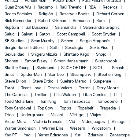
Política
Ponent Mon
Poster Book
Pura Pinche Fortaleza
Quan Zhou Wu
Racismo
Raúl Treviño
RBA
Recerca
Redes Sociales
Religión
Reservoir Books
Richard Corben
Rick Remender
Robert Kirkman
Romance
Romi
Ruptura
Sal Buscema
Salamandra
Salamandra Graphic
Salud
Salvat
Satori
Scott Campbell
Scott Snyder
SE Studios
Sean Murphy
Seinen
Sergio Aragonés
Sergio Bonelli Editore
Seth
Sexología
SextoPiso
Sexualidad
Shigeru Mizuki
Shintaro Kago
Shojo
Shonen
Simon Bisley
Simon Hanselmann
Sketchbook
Skottie Young
Skybound
SLICE OF LIFE
SLOTT
Smash
Smut
Spider-Man
Stan Lee
Steampunk
Stephen King
Steve Dillon
Steve Ditko
Suehiro Maruo
Suspense
Tarot
Teens Love
Teresa Valero
Terror
Terry Moore
The Oatmeal
Thriller
Tillie Walden
Titan Comics
TL
Todd McFarlane
Tom King
Tom Tirabosco
Tomodomo
Tony Sandoval
Top Cow
Topps
Topshelf
Tragedia
Trino
Underground
Valiant
Vértigo
Viajes
Víctor Mora
Victoria Francés
Vid
Videojuegos
Vintage
Walter Simonson
Warren Ellis
Western
Wildstorm
Yair PT
Yaoi
Yermo Ediciones
Yuri
Zdarsky
Zenescope