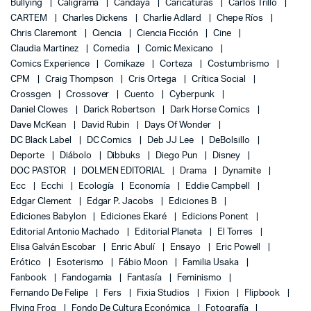
Bullying
Caligrama
Candaya
Caricaturas
Carlos Trillo
CARTEM
Charles Dickens
Charlie Adlard
Chepe Ríos
Chris Claremont
Ciencia
Ciencia Ficción
Cine
Claudia Martinez
Comedia
Comic Mexicano
Comics Experience
Comikaze
Corteza
Costumbrismo
CPM
Craig Thompson
Cris Ortega
Crítica Social
Crossgen
Crossover
Cuento
Cyberpunk
Daniel Clowes
Darick Robertson
Dark Horse Comics
Dave McKean
David Rubin
Days Of Wonder
DC Black Label
DC Comics
Deb JJ Lee
DeBolsillo
Deporte
Diábolo
Dibbuks
Diego Pun
Disney
DOC PASTOR
DOLMEN EDITORIAL
Drama
Dynamite
Ecc
Ecchi
Ecología
Economía
Eddie Campbell
Edgar Clement
Edgar P. Jacobs
Ediciones B
Ediciones Babylon
Ediciones Ekaré
Edicions Ponent
Editorial Antonio Machado
Editorial Planeta
El Torres
Elisa Galván Escobar
Enric Abulí
Ensayo
Eric Powell
Erótico
Esoterismo
Fábio Moon
Familia Usaka
Fanbook
Fandogamia
Fantasía
Feminismo
Fernando De Felipe
Fers
Fixia Studios
Fixion
Flipbook
Flying Frog
Fondo De Cultura Económica
Fotografía