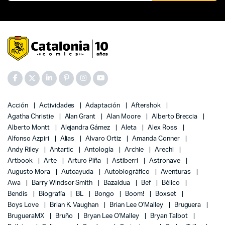
Acción
Actividades
Adaptación
Aftershok
Agatha Christie
Alan Grant
Alan Moore
Alberto Breccia
Alberto Montt
Alejandra Gámez
Aleta
Alex Ross
Alfonso Azpiri
Alias
Alvaro Ortiz
Amanda Conner
Andy Riley
Antartic
Antología
Archie
Arechi
Artbook
Arte
Arturo Piña
Astiberri
Astronave
Augusto Mora
Autoayuda
Autobiográfico
Aventuras
Awa
Barry Windsor Smith
Bazaldua
Bef
Bélico
Bendis
Biografía
BL
Bongo
Boom!
Boxset
Boys Love
Brian K. Vaughan
Brian Lee O'Malley
Bruguera
BrugueraMX
Bruño
Bryan Lee O'Malley
Bryan Talbot