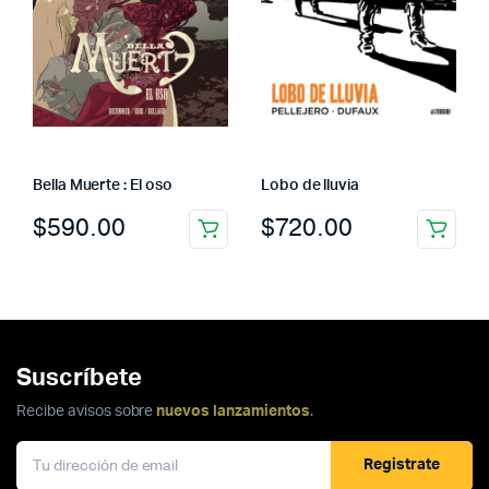
Bella Muerte : El oso
Lobo de lluvia
$
590.00
$
720.00
Suscríbete
Recibe avisos sobre
nuevos lanzamientos
.
Registrate