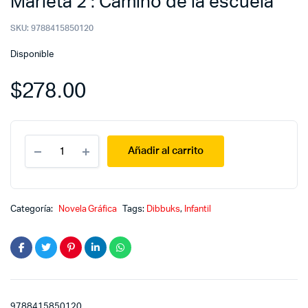
Marieta 2 : Camino de la escuela
SKU:
9788415850120
Disponible
$
278.00
Marieta
Añadir al carrito
2
:
Camino
de
la
Categoría:
Novela Gráfica
Tags:
Dibbuks
,
Infantil
escuela
quantity
9788415850120