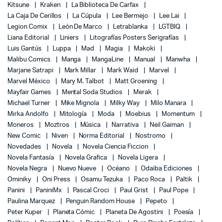
Kitsune
Kraken
La Biblioteca De Carfax
La Caja De Cerillos
La Cúpula
Lee Bermejo
Lee Lai
Legion Comix
León De Marco
Letrablanka
LGTBIQ
Liana Editorial
Liniers
Litografías Posters Serigrafías
Luis Gantús
Luppa
Mad
Magia
Makoki
Malibu Comics
Manga
MangaLine
Manual
Manwha
Marjane Satrapi
Mark Millar
Mark Waid
Marvel
Marvel México
Mary M. Talbot
Matt Groening
Mayfair Games
Mental Soda Studios
Merak
Michael Turner
Mike Mignola
Milky Way
Milo Manara
Mirka Andolfo
Mitología
Moda
Moebius
Momentum
Moneros
Moztros
Música
Narrativa
Neil Gaiman
New Comic
Niven
Norma Editorial
Nostromo
Novedades
Novela
Novela Ciencia Ficcion
Novela Fantasía
Novela Grafica
Novela Ligera
Novela Negra
Nuevo Nueve
Océano
Odaiba Ediciones
Ominiky
Oni Press
Osamu Tezuka
Paco Roca
Paltik
Panini
PaniniMx
Pascal Croci
Paul Grist
Paul Pope
Paulina Marquez
Penguin Random House
Pepeto
Peter Kuper
Planeta Cómic
Planeta De Agostini
Poesía