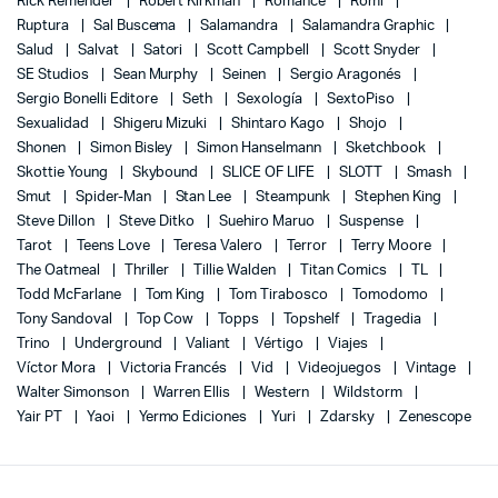
Rick Remender
Robert Kirkman
Romance
Romi
Ruptura
Sal Buscema
Salamandra
Salamandra Graphic
Salud
Salvat
Satori
Scott Campbell
Scott Snyder
SE Studios
Sean Murphy
Seinen
Sergio Aragonés
Sergio Bonelli Editore
Seth
Sexología
SextoPiso
Sexualidad
Shigeru Mizuki
Shintaro Kago
Shojo
Shonen
Simon Bisley
Simon Hanselmann
Sketchbook
Skottie Young
Skybound
SLICE OF LIFE
SLOTT
Smash
Smut
Spider-Man
Stan Lee
Steampunk
Stephen King
Steve Dillon
Steve Ditko
Suehiro Maruo
Suspense
Tarot
Teens Love
Teresa Valero
Terror
Terry Moore
The Oatmeal
Thriller
Tillie Walden
Titan Comics
TL
Todd McFarlane
Tom King
Tom Tirabosco
Tomodomo
Tony Sandoval
Top Cow
Topps
Topshelf
Tragedia
Trino
Underground
Valiant
Vértigo
Viajes
Víctor Mora
Victoria Francés
Vid
Videojuegos
Vintage
Walter Simonson
Warren Ellis
Western
Wildstorm
Yair PT
Yaoi
Yermo Ediciones
Yuri
Zdarsky
Zenescope