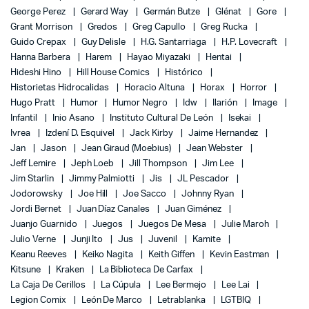
George Perez
Gerard Way
Germán Butze
Glénat
Gore
Grant Morrison
Gredos
Greg Capullo
Greg Rucka
Guido Crepax
Guy Delisle
H.G. Santarriaga
H.P. Lovecraft
Hanna Barbera
Harem
Hayao Miyazaki
Hentai
Hideshi Hino
Hill House Comics
Histórico
Historietas Hidrocalidas
Horacio Altuna
Horax
Horror
Hugo Pratt
Humor
Humor Negro
Idw
Ilarión
Image
Infantil
Inio Asano
Instituto Cultural De León
Isekai
Ivrea
Izdení D. Esquivel
Jack Kirby
Jaime Hernandez
Jan
Jason
Jean Giraud (Moebius)
Jean Webster
Jeff Lemire
Jeph Loeb
Jill Thompson
Jim Lee
Jim Starlin
Jimmy Palmiotti
Jis
JL Pescador
Jodorowsky
Joe Hill
Joe Sacco
Johnny Ryan
Jordi Bernet
Juan Díaz Canales
Juan Giménez
Juanjo Guarnido
Juegos
Juegos De Mesa
Julie Maroh
Julio Verne
Junji Ito
Jus
Juvenil
Kamite
Keanu Reeves
Keiko Nagita
Keith Giffen
Kevin Eastman
Kitsune
Kraken
La Biblioteca De Carfax
La Caja De Cerillos
La Cúpula
Lee Bermejo
Lee Lai
Legion Comix
León De Marco
Letrablanka
LGTBIQ