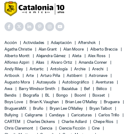
Acción
Actividades
Adaptación
Aftershok
Agatha Christie
Alan Grant
Alan Moore
Alberto Breccia
Alberto Montt
Alejandra Gámez
Aleta
Alex Ross
Alfonso Azpiri
Alias
Alvaro Ortiz
Amanda Conner
Andy Riley
Antartic
Antología
Archie
Arechi
Artbook
Arte
Arturo Piña
Astiberri
Astronave
Augusto Mora
Autoayuda
Autobiográfico
Aventuras
Awa
Barry Windsor Smith
Bazaldua
Bef
Bélico
Bendis
Biografía
BL
Bongo
Boom!
Boxset
Boys Love
Brian K. Vaughan
Brian Lee O'Malley
Bruguera
BrugueraMX
Bruño
Bryan Lee O'Malley
Bryan Talbot
Bullying
Caligrama
Candaya
Caricaturas
Carlos Trillo
CARTEM
Charles Dickens
Charlie Adlard
Chepe Ríos
Chris Claremont
Ciencia
Ciencia Ficción
Cine