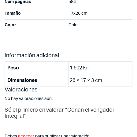
Num páginas
584
Tamaño
17x26 cm
Color
Color
Información adicional
Peso
1.502 kg
Dimensiones
26 × 17 × 3 cm
Valoraciones
No hay valoraciones aún.
Sé el primero en valorar “Conan el vengador.
Integral”
Debes
acceder
para publicar una valoración.