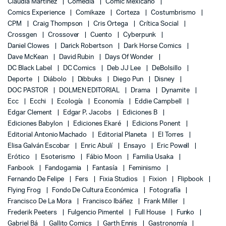
Claudia Martinez
Comedia
Comic Mexicano
Comics Experience
Comikaze
Corteza
Costumbrismo
CPM
Craig Thompson
Cris Ortega
Crítica Social
Crossgen
Crossover
Cuento
Cyberpunk
Daniel Clowes
Darick Robertson
Dark Horse Comics
Dave McKean
David Rubin
Days Of Wonder
DC Black Label
DC Comics
Deb JJ Lee
DeBolsillo
Deporte
Diábolo
Dibbuks
Diego Pun
Disney
DOC PASTOR
DOLMEN EDITORIAL
Drama
Dynamite
Ecc
Ecchi
Ecología
Economía
Eddie Campbell
Edgar Clement
Edgar P. Jacobs
Ediciones B
Ediciones Babylon
Ediciones Ekaré
Edicions Ponent
Editorial Antonio Machado
Editorial Planeta
El Torres
Elisa Galván Escobar
Enric Abulí
Ensayo
Eric Powell
Erótico
Esoterismo
Fábio Moon
Familia Usaka
Fanbook
Fandogamia
Fantasía
Feminismo
Fernando De Felipe
Fers
Fixia Studios
Fixion
Flipbook
Flying Frog
Fondo De Cultura Económica
Fotografía
Francisco De La Mora
Francisco Ibáñez
Frank Miller
Frederik Peeters
Fulgencio Pimentel
Full House
Funko
Gabriel Bá
Gallito Comics
Garth Ennis
Gastronomía