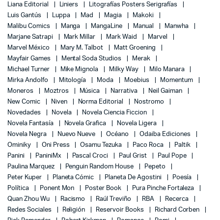
Liana Editorial
Liniers
Litografías Posters Serigrafías
Luis Gantús
Luppa
Mad
Magia
Makoki
Malibu Comics
Manga
MangaLine
Manual
Manwha
Marjane Satrapi
Mark Millar
Mark Waid
Marvel
Marvel México
Mary M. Talbot
Matt Groening
Mayfair Games
Mental Soda Studios
Merak
Michael Turner
Mike Mignola
Milky Way
Milo Manara
Mirka Andolfo
Mitología
Moda
Moebius
Momentum
Moneros
Moztros
Música
Narrativa
Neil Gaiman
New Comic
Niven
Norma Editorial
Nostromo
Novedades
Novela
Novela Ciencia Ficcion
Novela Fantasía
Novela Grafica
Novela Ligera
Novela Negra
Nuevo Nueve
Océano
Odaiba Ediciones
Ominiky
Oni Press
Osamu Tezuka
Paco Roca
Paltik
Panini
PaniniMx
Pascal Croci
Paul Grist
Paul Pope
Paulina Marquez
Penguin Random House
Pepeto
Peter Kuper
Planeta Cómic
Planeta De Agostini
Poesía
Política
Ponent Mon
Poster Book
Pura Pinche Fortaleza
Quan Zhou Wu
Racismo
Raúl Treviño
RBA
Recerca
Redes Sociales
Religión
Reservoir Books
Richard Corben