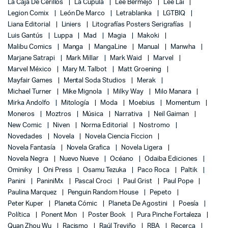
La Caja De Cerillos
La Cúpula
Lee Bermejo
Lee Lai
Legion Comix
León De Marco
Letrablanka
LGTBIQ
Liana Editorial
Liniers
Litografías Posters Serigrafías
Luis Gantús
Luppa
Mad
Magia
Makoki
Malibu Comics
Manga
MangaLine
Manual
Manwha
Marjane Satrapi
Mark Millar
Mark Waid
Marvel
Marvel México
Mary M. Talbot
Matt Groening
Mayfair Games
Mental Soda Studios
Merak
Michael Turner
Mike Mignola
Milky Way
Milo Manara
Mirka Andolfo
Mitología
Moda
Moebius
Momentum
Moneros
Moztros
Música
Narrativa
Neil Gaiman
New Comic
Niven
Norma Editorial
Nostromo
Novedades
Novela
Novela Ciencia Ficcion
Novela Fantasía
Novela Grafica
Novela Ligera
Novela Negra
Nuevo Nueve
Océano
Odaiba Ediciones
Ominiky
Oni Press
Osamu Tezuka
Paco Roca
Paltik
Panini
PaniniMx
Pascal Croci
Paul Grist
Paul Pope
Paulina Marquez
Penguin Random House
Pepeto
Peter Kuper
Planeta Cómic
Planeta De Agostini
Poesía
Política
Ponent Mon
Poster Book
Pura Pinche Fortaleza
Quan Zhou Wu
Racismo
Raúl Treviño
RBA
Recerca