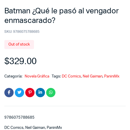
Batman ¿Qué le pasó al vengador
enmascarado?
SKU:
9786075788685
Out of stock
$
329.00
Categoría:
Novela Gráfica
Tags:
DC Comics
,
Neil Gaiman
,
PaniniMx
9786075788685
DC Comics, Neil Gaiman, PaniniMx