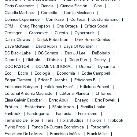
Chris Claremont
Ciencia
Ciencia Ficción
Cine
Claudia Martinez
Comedia
Comic Mexicano
Comics Experience
Comikaze
Corteza
Costumbrismo
CPM
Craig Thompson
Cris Ortega
Crítica Social
Crossgen
Crossover
Cuento
Cyberpunk
Daniel Clowes
Darick Robertson
Dark Horse Comics
Dave McKean
David Rubin
Days Of Wonder
DC Black Label
DC Comics
Deb JJ Lee
DeBolsillo
Deporte
Diábolo
Dibbuks
Diego Pun
Disney
DOC PASTOR
DOLMEN EDITORIAL
Drama
Dynamite
Ecc
Ecchi
Ecología
Economía
Eddie Campbell
Edgar Clement
Edgar P. Jacobs
Ediciones B
Ediciones Babylon
Ediciones Ekaré
Edicions Ponent
Editorial Antonio Machado
Editorial Planeta
El Torres
Elisa Galván Escobar
Enric Abulí
Ensayo
Eric Powell
Erótico
Esoterismo
Fábio Moon
Familia Usaka
Fanbook
Fandogamia
Fantasía
Feminismo
Fernando De Felipe
Fers
Fixia Studios
Fixion
Flipbook
Flying Frog
Fondo De Cultura Económica
Fotografía
Francisco De La Mora
Francisco Ibáñez
Frank Miller