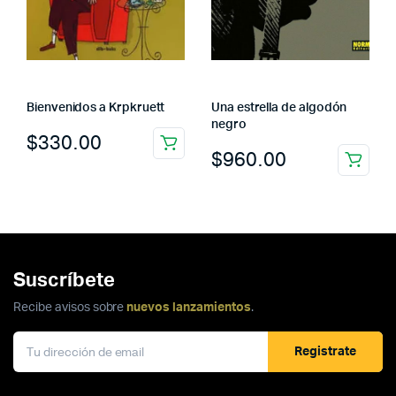
Bienvenidos a Krpkruett
Una estrella de algodón
negro
$
330.00
$
960.00
Suscríbete
Recibe avisos sobre
nuevos lanzamientos
.
Registrate