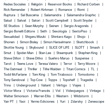
Redes Sociales
Religión
Reservoir Books
Richard Corben
Rick Remender
Robert Kirkman
Romance
Romi
Ruptura
Sal Buscema
Salamandra
Salamandra Graphic
Salud
Salvat
Satori
Scott Campbell
Scott Snyder
SE Studios
Sean Murphy
Seinen
Sergio Aragonés
Sergio Bonelli Editore
Seth
Sexología
SextoPiso
Sexualidad
Shigeru Mizuki
Shintaro Kago
Shojo
Shonen
Simon Bisley
Simon Hanselmann
Sketchbook
Skottie Young
Skybound
SLICE OF LIFE
SLOTT
Smash
Smut
Spider-Man
Stan Lee
Steampunk
Stephen King
Steve Dillon
Steve Ditko
Suehiro Maruo
Suspense
Tarot
Teens Love
Teresa Valero
Terror
Terry Moore
The Oatmeal
Thriller
Tillie Walden
Titan Comics
TL
Todd McFarlane
Tom King
Tom Tirabosco
Tomodomo
Tony Sandoval
Top Cow
Topps
Topshelf
Tragedia
Trino
Underground
Valiant
Vértigo
Viajes
Víctor Mora
Victoria Francés
Vid
Videojuegos
Vintage
Walter Simonson
Warren Ellis
Western
Wildstorm
Yair PT
Yaoi
Yermo Ediciones
Yuri
Zdarsky
Zenescope