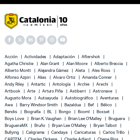
Acción
Actividades
Adaptación
Aftershok
Agatha Christie
Alan Grant
Alan Moore
Alberto Breccia
Alberto Montt
Alejandra Gámez
Aleta
Alex Ross
Alfonso Azpiri
Alias
Alvaro Ortiz
Amanda Conner
Andy Riley
Antartic
Antología
Archie
Arechi
Artbook
Arte
Arturo Piña
Astiberri
Astronave
Augusto Mora
Autoayuda
Autobiográfico
Aventuras
Awa
Barry Windsor Smith
Bazaldua
Bef
Bélico
Bendis
Biografía
BL
Bongo
Boom!
Boxset
Boys Love
Brian K. Vaughan
Brian Lee O'Malley
Bruguera
BrugueraMX
Bruño
Bryan Lee O'Malley
Bryan Talbot
Bullying
Caligrama
Candaya
Caricaturas
Carlos Trillo
CARTEM
Charles Dickens
Charlie Adlard
Chepe Ríos