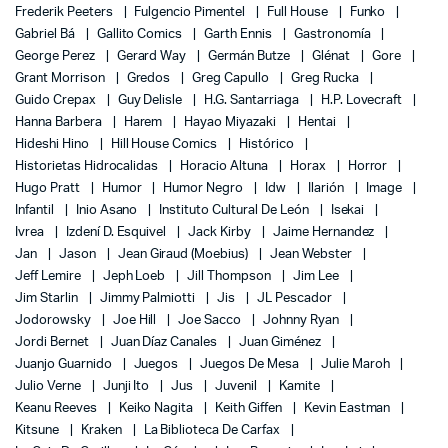
Frederik Peeters
Fulgencio Pimentel
Full House
Funko
Gabriel Bá
Gallito Comics
Garth Ennis
Gastronomía
George Perez
Gerard Way
Germán Butze
Glénat
Gore
Grant Morrison
Gredos
Greg Capullo
Greg Rucka
Guido Crepax
Guy Delisle
H.G. Santarriaga
H.P. Lovecraft
Hanna Barbera
Harem
Hayao Miyazaki
Hentai
Hideshi Hino
Hill House Comics
Histórico
Historietas Hidrocalidas
Horacio Altuna
Horax
Horror
Hugo Pratt
Humor
Humor Negro
Idw
Ilarión
Image
Infantil
Inio Asano
Instituto Cultural De León
Isekai
Ivrea
Izdení D. Esquivel
Jack Kirby
Jaime Hernandez
Jan
Jason
Jean Giraud (Moebius)
Jean Webster
Jeff Lemire
Jeph Loeb
Jill Thompson
Jim Lee
Jim Starlin
Jimmy Palmiotti
Jis
JL Pescador
Jodorowsky
Joe Hill
Joe Sacco
Johnny Ryan
Jordi Bernet
Juan Díaz Canales
Juan Giménez
Juanjo Guarnido
Juegos
Juegos De Mesa
Julie Maroh
Julio Verne
Junji Ito
Jus
Juvenil
Kamite
Keanu Reeves
Keiko Nagita
Keith Giffen
Kevin Eastman
Kitsune
Kraken
La Biblioteca De Carfax