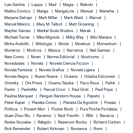
Luis Gantús
Luppa
Mad
Magia
Makoki
Malibu Comics
Manga
MangaLine
Manual
Manwha
Marjane Satrapi
Mark Millar
Mark Waid
Marvel
Marvel México
Mary M. Talbot
Matt Groening
Mayfair Games
Mental Soda Studios
Merak
Michael Turner
Mike Mignola
Milky Way
Milo Manara
Mirka Andolfo
Mitología
Moda
Moebius
Momentum
Moneros
Moztros
Música
Narrativa
Neil Gaiman
New Comic
Niven
Norma Editorial
Nostromo
Novedades
Novela
Novela Ciencia Ficcion
Novela Fantasía
Novela Grafica
Novela Ligera
Novela Negra
Nuevo Nueve
Océano
Odaiba Ediciones
Ominiky
Oni Press
Osamu Tezuka
Paco Roca
Paltik
Panini
PaniniMx
Pascal Croci
Paul Grist
Paul Pope
Paulina Marquez
Penguin Random House
Pepeto
Peter Kuper
Planeta Cómic
Planeta De Agostini
Poesía
Política
Ponent Mon
Poster Book
Pura Pinche Fortaleza
Quan Zhou Wu
Racismo
Raúl Treviño
RBA
Recerca
Redes Sociales
Religión
Reservoir Books
Richard Corben
Rick Remender
Robert Kirkman
Romance
Romi