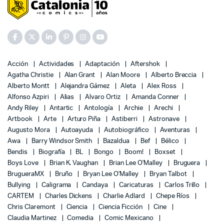
Acción
Actividades
Adaptación
Aftershok
Agatha Christie
Alan Grant
Alan Moore
Alberto Breccia
Alberto Montt
Alejandra Gámez
Aleta
Alex Ross
Alfonso Azpiri
Alias
Alvaro Ortiz
Amanda Conner
Andy Riley
Antartic
Antología
Archie
Arechi
Artbook
Arte
Arturo Piña
Astiberri
Astronave
Augusto Mora
Autoayuda
Autobiográfico
Aventuras
Awa
Barry Windsor Smith
Bazaldua
Bef
Bélico
Bendis
Biografía
BL
Bongo
Boom!
Boxset
Boys Love
Brian K. Vaughan
Brian Lee O'Malley
Bruguera
BrugueraMX
Bruño
Bryan Lee O'Malley
Bryan Talbot
Bullying
Caligrama
Candaya
Caricaturas
Carlos Trillo
CARTEM
Charles Dickens
Charlie Adlard
Chepe Ríos
Chris Claremont
Ciencia
Ciencia Ficción
Cine
Claudia Martinez
Comedia
Comic Mexicano