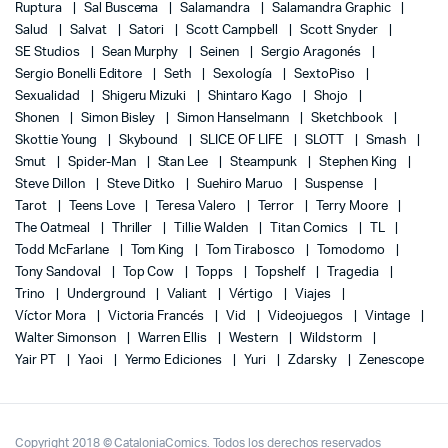
Ruptura
Sal Buscema
Salamandra
Salamandra Graphic
Salud
Salvat
Satori
Scott Campbell
Scott Snyder
SE Studios
Sean Murphy
Seinen
Sergio Aragonés
Sergio Bonelli Editore
Seth
Sexología
SextoPiso
Sexualidad
Shigeru Mizuki
Shintaro Kago
Shojo
Shonen
Simon Bisley
Simon Hanselmann
Sketchbook
Skottie Young
Skybound
SLICE OF LIFE
SLOTT
Smash
Smut
Spider-Man
Stan Lee
Steampunk
Stephen King
Steve Dillon
Steve Ditko
Suehiro Maruo
Suspense
Tarot
Teens Love
Teresa Valero
Terror
Terry Moore
The Oatmeal
Thriller
Tillie Walden
Titan Comics
TL
Todd McFarlane
Tom King
Tom Tirabosco
Tomodomo
Tony Sandoval
Top Cow
Topps
Topshelf
Tragedia
Trino
Underground
Valiant
Vértigo
Viajes
Víctor Mora
Victoria Francés
Vid
Videojuegos
Vintage
Walter Simonson
Warren Ellis
Western
Wildstorm
Yair PT
Yaoi
Yermo Ediciones
Yuri
Zdarsky
Zenescope
Copyright 2018 © CataloniaComics. Todos los derechos reservados