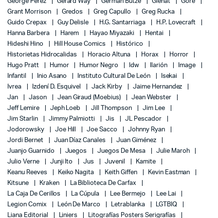
George Perez
Gerard Way
Germán Butze
Glénat
Gore
Grant Morrison
Gredos
Greg Capullo
Greg Rucka
Guido Crepax
Guy Delisle
H.G. Santarriaga
H.P. Lovecraft
Hanna Barbera
Harem
Hayao Miyazaki
Hentai
Hideshi Hino
Hill House Comics
Histórico
Historietas Hidrocalidas
Horacio Altuna
Horax
Horror
Hugo Pratt
Humor
Humor Negro
Idw
Ilarión
Image
Infantil
Inio Asano
Instituto Cultural De León
Isekai
Ivrea
Izdení D. Esquivel
Jack Kirby
Jaime Hernandez
Jan
Jason
Jean Giraud (Moebius)
Jean Webster
Jeff Lemire
Jeph Loeb
Jill Thompson
Jim Lee
Jim Starlin
Jimmy Palmiotti
Jis
JL Pescador
Jodorowsky
Joe Hill
Joe Sacco
Johnny Ryan
Jordi Bernet
Juan Díaz Canales
Juan Giménez
Juanjo Guarnido
Juegos
Juegos De Mesa
Julie Maroh
Julio Verne
Junji Ito
Jus
Juvenil
Kamite
Keanu Reeves
Keiko Nagita
Keith Giffen
Kevin Eastman
Kitsune
Kraken
La Biblioteca De Carfax
La Caja De Cerillos
La Cúpula
Lee Bermejo
Lee Lai
Legion Comix
León De Marco
Letrablanka
LGTBIQ
Liana Editorial
Liniers
Litografías Posters Serigrafías