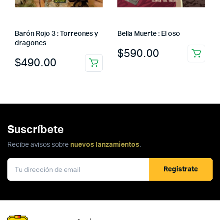
Barón Rojo 3 : Torreones y
Bella Muerte : El oso
dragones
$
590.00
$
490.00
Suscríbete
Recibe avisos sobre
nuevos lanzamientos
.
Registrate