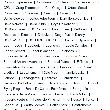
Comics Experience
Comikaze
Corteza
Costumbrismo
CPM
Craig Thompson
Cris Ortega
Crítica Social
Crossgen
Crossover
Cuento
Cyberpunk
Daniel Clowes
Darick Robertson
Dark Horse Comics
Dave McKean
David Rubin
Days Of Wonder
DC Black Label
DC Comics
Deb JJ Lee
DeBolsillo
Deporte
Diábolo
Dibbuks
Diego Pun
Disney
DOC PASTOR
DOLMEN EDITORIAL
Drama
Dynamite
Ecc
Ecchi
Ecología
Economía
Eddie Campbell
Edgar Clement
Edgar P. Jacobs
Ediciones B
Ediciones Babylon
Ediciones Ekaré
Edicions Ponent
Editorial Antonio Machado
Editorial Planeta
El Torres
Elisa Galván Escobar
Enric Abulí
Ensayo
Eric Powell
Erótico
Esoterismo
Fábio Moon
Familia Usaka
Fanbook
Fandogamia
Fantasía
Feminismo
Fernando De Felipe
Fers
Fixia Studios
Fixion
Flipbook
Flying Frog
Fondo De Cultura Económica
Fotografía
Francisco De La Mora
Francisco Ibáñez
Frank Miller
Frederik Peeters
Fulgencio Pimentel
Full House
Funko
Gabriel Bá
Gallito Comics
Garth Ennis
Gastronomía