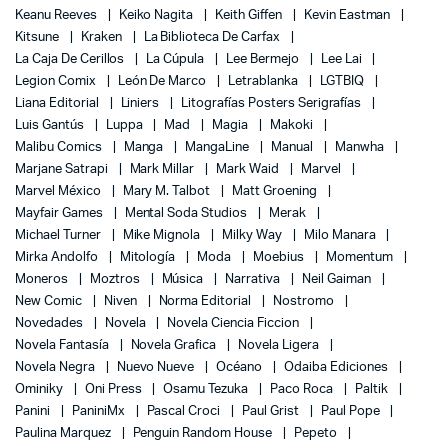
Keanu Reeves
Keiko Nagita
Keith Giffen
Kevin Eastman
Kitsune
Kraken
La Biblioteca De Carfax
La Caja De Cerillos
La Cúpula
Lee Bermejo
Lee Lai
Legion Comix
León De Marco
Letrablanka
LGTBIQ
Liana Editorial
Liniers
Litografías Posters Serigrafías
Luis Gantús
Luppa
Mad
Magia
Makoki
Malibu Comics
Manga
MangaLine
Manual
Manwha
Marjane Satrapi
Mark Millar
Mark Waid
Marvel
Marvel México
Mary M. Talbot
Matt Groening
Mayfair Games
Mental Soda Studios
Merak
Michael Turner
Mike Mignola
Milky Way
Milo Manara
Mirka Andolfo
Mitología
Moda
Moebius
Momentum
Moneros
Moztros
Música
Narrativa
Neil Gaiman
New Comic
Niven
Norma Editorial
Nostromo
Novedades
Novela
Novela Ciencia Ficcion
Novela Fantasía
Novela Grafica
Novela Ligera
Novela Negra
Nuevo Nueve
Océano
Odaiba Ediciones
Ominiky
Oni Press
Osamu Tezuka
Paco Roca
Paltik
Panini
PaniniMx
Pascal Croci
Paul Grist
Paul Pope
Paulina Marquez
Penguin Random House
Pepeto