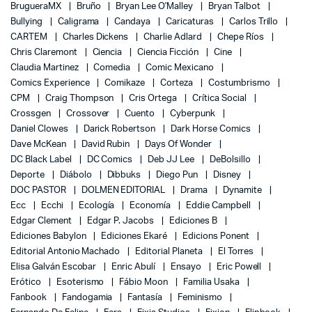
BrugueraMX
Bruño
Bryan Lee O'Malley
Bryan Talbot
Bullying
Caligrama
Candaya
Caricaturas
Carlos Trillo
CARTEM
Charles Dickens
Charlie Adlard
Chepe Ríos
Chris Claremont
Ciencia
Ciencia Ficción
Cine
Claudia Martinez
Comedia
Comic Mexicano
Comics Experience
Comikaze
Corteza
Costumbrismo
CPM
Craig Thompson
Cris Ortega
Crítica Social
Crossgen
Crossover
Cuento
Cyberpunk
Daniel Clowes
Darick Robertson
Dark Horse Comics
Dave McKean
David Rubin
Days Of Wonder
DC Black Label
DC Comics
Deb JJ Lee
DeBolsillo
Deporte
Diábolo
Dibbuks
Diego Pun
Disney
DOC PASTOR
DOLMEN EDITORIAL
Drama
Dynamite
Ecc
Ecchi
Ecología
Economía
Eddie Campbell
Edgar Clement
Edgar P. Jacobs
Ediciones B
Ediciones Babylon
Ediciones Ekaré
Edicions Ponent
Editorial Antonio Machado
Editorial Planeta
El Torres
Elisa Galván Escobar
Enric Abulí
Ensayo
Eric Powell
Erótico
Esoterismo
Fábio Moon
Familia Usaka
Fanbook
Fandogamia
Fantasía
Feminismo