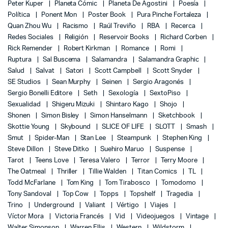
Peter Kuper
Planeta Cómic
Planeta De Agostini
Poesía
Política
Ponent Mon
Poster Book
Pura Pinche Fortaleza
Quan Zhou Wu
Racismo
Raúl Treviño
RBA
Recerca
Redes Sociales
Religión
Reservoir Books
Richard Corben
Rick Remender
Robert Kirkman
Romance
Romi
Ruptura
Sal Buscema
Salamandra
Salamandra Graphic
Salud
Salvat
Satori
Scott Campbell
Scott Snyder
SE Studios
Sean Murphy
Seinen
Sergio Aragonés
Sergio Bonelli Editore
Seth
Sexología
SextoPiso
Sexualidad
Shigeru Mizuki
Shintaro Kago
Shojo
Shonen
Simon Bisley
Simon Hanselmann
Sketchbook
Skottie Young
Skybound
SLICE OF LIFE
SLOTT
Smash
Smut
Spider-Man
Stan Lee
Steampunk
Stephen King
Steve Dillon
Steve Ditko
Suehiro Maruo
Suspense
Tarot
Teens Love
Teresa Valero
Terror
Terry Moore
The Oatmeal
Thriller
Tillie Walden
Titan Comics
TL
Todd McFarlane
Tom King
Tom Tirabosco
Tomodomo
Tony Sandoval
Top Cow
Topps
Topshelf
Tragedia
Trino
Underground
Valiant
Vértigo
Viajes
Víctor Mora
Victoria Francés
Vid
Videojuegos
Vintage
Walter Simonson
Warren Ellis
Western
Wildstorm