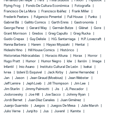
Fernando De Felipe
Fers
Fixia Studios
Fixion
Flipbook
Flying Frog
Fondo De Cultura Económica
Fotografía
Francisco De La Mora
Francisco Ibáñez
Frank Miller
Frederik Peeters
Fulgencio Pimentel
Full House
Funko
Gabriel Bá
Gallito Comics
Garth Ennis
Gastronomía
George Perez
Gerard Way
Germán Butze
Glénat
Gore
Grant Morrison
Gredos
Greg Capullo
Greg Rucka
Guido Crepax
Guy Delisle
H.G. Santarriaga
H.P. Lovecraft
Hanna Barbera
Harem
Hayao Miyazaki
Hentai
Hideshi Hino
Hill House Comics
Histórico
Historietas Hidrocalidas
Horacio Altuna
Horax
Horror
Hugo Pratt
Humor
Humor Negro
Idw
Ilarión
Image
Infantil
Inio Asano
Instituto Cultural De León
Isekai
Ivrea
Izdení D. Esquivel
Jack Kirby
Jaime Hernandez
Jan
Jason
Jean Giraud (Moebius)
Jean Webster
Jeff Lemire
Jeph Loeb
Jill Thompson
Jim Lee
Jim Starlin
Jimmy Palmiotti
Jis
JL Pescador
Jodorowsky
Joe Hill
Joe Sacco
Johnny Ryan
Jordi Bernet
Juan Díaz Canales
Juan Giménez
Juanjo Guarnido
Juegos
Juegos De Mesa
Julie Maroh
Julio Verne
Junji Ito
Jus
Juvenil
Kamite