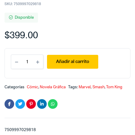
SKU:
7509997029818
Disponible
$
399.00
The
Añadir al carrito
Vision
quantity
Categorías
Cómic
,
Novela Gráfica
Tags:
Marvel
,
Smash
,
Tom King
7509997029818