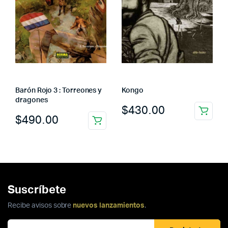
Barón Rojo 3 : Torreones y
Kongo
dragones
$
430.00
$
490.00
Suscríbete
Recibe avisos sobre
nuevos lanzamientos
.