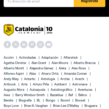
Registrate
Acción
Actividades
Adaptación
Aftershok
Agatha Christie
Alan Grant
Alan Moore
Alberto Breccia
Alberto Montt
Alejandra Gámez
Aleta
Alex Ross
Alfonso Azpiri
Alias
Alvaro Ortiz
Amanda Conner
Andy Riley
Antartic
Antología
Archie
Arechi
Artbook
Arte
Arturo Piña
Astiberri
Astronave
Augusto Mora
Autoayuda
Autobiográfico
Aventuras
Awa
Barry Windsor Smith
Bazaldua
Bef
Bélico
Bendis
Biografía
BL
Bongo
Boom!
Boxset
Boys Love
Brian K. Vaughan
Brian Lee O'Malley
Bruguera