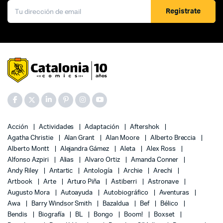
Registrate
Acción
Actividades
Adaptación
Aftershok
Agatha Christie
Alan Grant
Alan Moore
Alberto Breccia
Alberto Montt
Alejandra Gámez
Aleta
Alex Ross
Alfonso Azpiri
Alias
Alvaro Ortiz
Amanda Conner
Andy Riley
Antartic
Antología
Archie
Arechi
Artbook
Arte
Arturo Piña
Astiberri
Astronave
Augusto Mora
Autoayuda
Autobiográfico
Aventuras
Awa
Barry Windsor Smith
Bazaldua
Bef
Bélico
Bendis
Biografía
BL
Bongo
Boom!
Boxset