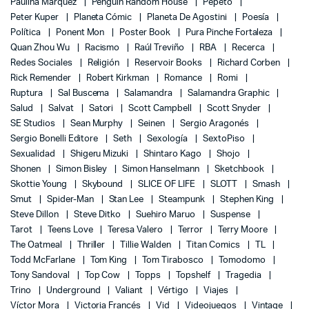
Paulina Marquez
Penguin Random House
Pepeto
Peter Kuper
Planeta Cómic
Planeta De Agostini
Poesía
Política
Ponent Mon
Poster Book
Pura Pinche Fortaleza
Quan Zhou Wu
Racismo
Raúl Treviño
RBA
Recerca
Redes Sociales
Religión
Reservoir Books
Richard Corben
Rick Remender
Robert Kirkman
Romance
Romi
Ruptura
Sal Buscema
Salamandra
Salamandra Graphic
Salud
Salvat
Satori
Scott Campbell
Scott Snyder
SE Studios
Sean Murphy
Seinen
Sergio Aragonés
Sergio Bonelli Editore
Seth
Sexología
SextoPiso
Sexualidad
Shigeru Mizuki
Shintaro Kago
Shojo
Shonen
Simon Bisley
Simon Hanselmann
Sketchbook
Skottie Young
Skybound
SLICE OF LIFE
SLOTT
Smash
Smut
Spider-Man
Stan Lee
Steampunk
Stephen King
Steve Dillon
Steve Ditko
Suehiro Maruo
Suspense
Tarot
Teens Love
Teresa Valero
Terror
Terry Moore
The Oatmeal
Thriller
Tillie Walden
Titan Comics
TL
Todd McFarlane
Tom King
Tom Tirabosco
Tomodomo
Tony Sandoval
Top Cow
Topps
Topshelf
Tragedia
Trino
Underground
Valiant
Vértigo
Viajes
Víctor Mora
Victoria Francés
Vid
Videojuegos
Vintage