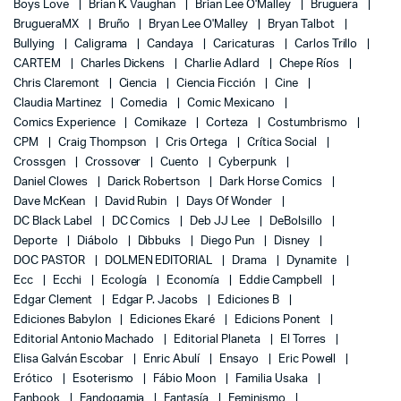
Boys Love
Brian K. Vaughan
Brian Lee O'Malley
Bruguera
BrugueraMX
Bruño
Bryan Lee O'Malley
Bryan Talbot
Bullying
Caligrama
Candaya
Caricaturas
Carlos Trillo
CARTEM
Charles Dickens
Charlie Adlard
Chepe Ríos
Chris Claremont
Ciencia
Ciencia Ficción
Cine
Claudia Martinez
Comedia
Comic Mexicano
Comics Experience
Comikaze
Corteza
Costumbrismo
CPM
Craig Thompson
Cris Ortega
Crítica Social
Crossgen
Crossover
Cuento
Cyberpunk
Daniel Clowes
Darick Robertson
Dark Horse Comics
Dave McKean
David Rubin
Days Of Wonder
DC Black Label
DC Comics
Deb JJ Lee
DeBolsillo
Deporte
Diábolo
Dibbuks
Diego Pun
Disney
DOC PASTOR
DOLMEN EDITORIAL
Drama
Dynamite
Ecc
Ecchi
Ecología
Economía
Eddie Campbell
Edgar Clement
Edgar P. Jacobs
Ediciones B
Ediciones Babylon
Ediciones Ekaré
Edicions Ponent
Editorial Antonio Machado
Editorial Planeta
El Torres
Elisa Galván Escobar
Enric Abulí
Ensayo
Eric Powell
Erótico
Esoterismo
Fábio Moon
Familia Usaka
Fanbook
Fandogamia
Fantasía
Feminismo