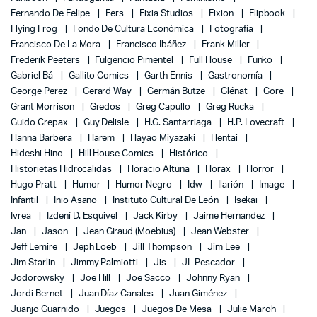
Fernando De Felipe
Fers
Fixia Studios
Fixion
Flipbook
Flying Frog
Fondo De Cultura Económica
Fotografía
Francisco De La Mora
Francisco Ibáñez
Frank Miller
Frederik Peeters
Fulgencio Pimentel
Full House
Funko
Gabriel Bá
Gallito Comics
Garth Ennis
Gastronomía
George Perez
Gerard Way
Germán Butze
Glénat
Gore
Grant Morrison
Gredos
Greg Capullo
Greg Rucka
Guido Crepax
Guy Delisle
H.G. Santarriaga
H.P. Lovecraft
Hanna Barbera
Harem
Hayao Miyazaki
Hentai
Hideshi Hino
Hill House Comics
Histórico
Historietas Hidrocalidas
Horacio Altuna
Horax
Horror
Hugo Pratt
Humor
Humor Negro
Idw
Ilarión
Image
Infantil
Inio Asano
Instituto Cultural De León
Isekai
Ivrea
Izdení D. Esquivel
Jack Kirby
Jaime Hernandez
Jan
Jason
Jean Giraud (Moebius)
Jean Webster
Jeff Lemire
Jeph Loeb
Jill Thompson
Jim Lee
Jim Starlin
Jimmy Palmiotti
Jis
JL Pescador
Jodorowsky
Joe Hill
Joe Sacco
Johnny Ryan
Jordi Bernet
Juan Díaz Canales
Juan Giménez
Juanjo Guarnido
Juegos
Juegos De Mesa
Julie Maroh