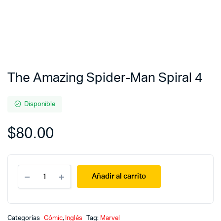
The Amazing Spider-Man Spiral 4
Disponible
$
80.00
The
Añadir al carrito
Amazing
Spider-
Man
Spiral
4
Categorías
Cómic
,
Inglés
Tag:
Marvel