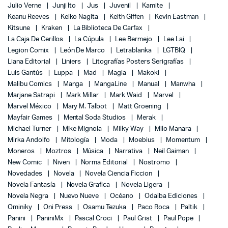
Julio Verne
Junji Ito
Jus
Juvenil
Kamite
Keanu Reeves
Keiko Nagita
Keith Giffen
Kevin Eastman
Kitsune
Kraken
La Biblioteca De Carfax
La Caja De Cerillos
La Cúpula
Lee Bermejo
Lee Lai
Legion Comix
León De Marco
Letrablanka
LGTBIQ
Liana Editorial
Liniers
Litografías Posters Serigrafías
Luis Gantús
Luppa
Mad
Magia
Makoki
Malibu Comics
Manga
MangaLine
Manual
Manwha
Marjane Satrapi
Mark Millar
Mark Waid
Marvel
Marvel México
Mary M. Talbot
Matt Groening
Mayfair Games
Mental Soda Studios
Merak
Michael Turner
Mike Mignola
Milky Way
Milo Manara
Mirka Andolfo
Mitología
Moda
Moebius
Momentum
Moneros
Moztros
Música
Narrativa
Neil Gaiman
New Comic
Niven
Norma Editorial
Nostromo
Novedades
Novela
Novela Ciencia Ficcion
Novela Fantasía
Novela Grafica
Novela Ligera
Novela Negra
Nuevo Nueve
Océano
Odaiba Ediciones
Ominiky
Oni Press
Osamu Tezuka
Paco Roca
Paltik
Panini
PaniniMx
Pascal Croci
Paul Grist
Paul Pope