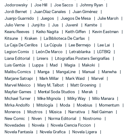
Jodorowsky
Joe Hill
Joe Sacco
Johnny Ryan
Jordi Bernet
Juan Díaz Canales
Juan Giménez
Juanjo Guarnido
Juegos
Juegos De Mesa
Julie Maroh
Julio Verne
Junji Ito
Jus
Juvenil
Kamite
Keanu Reeves
Keiko Nagita
Keith Giffen
Kevin Eastman
Kitsune
Kraken
La Biblioteca De Carfax
La Caja De Cerillos
La Cúpula
Lee Bermejo
Lee Lai
Legion Comix
León De Marco
Letrablanka
LGTBIQ
Liana Editorial
Liniers
Litografías Posters Serigrafías
Luis Gantús
Luppa
Mad
Magia
Makoki
Malibu Comics
Manga
MangaLine
Manual
Manwha
Marjane Satrapi
Mark Millar
Mark Waid
Marvel
Marvel México
Mary M. Talbot
Matt Groening
Mayfair Games
Mental Soda Studios
Merak
Michael Turner
Mike Mignola
Milky Way
Milo Manara
Mirka Andolfo
Mitología
Moda
Moebius
Momentum
Moneros
Moztros
Música
Narrativa
Neil Gaiman
New Comic
Niven
Norma Editorial
Nostromo
Novedades
Novela
Novela Ciencia Ficcion
Novela Fantasía
Novela Grafica
Novela Ligera