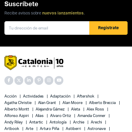
Suscríbete
Recibe avisos sobre
nuevos lanzamientos
.
Registrate
Acción
Actividades
Adaptación
Aftershok
Agatha Christie
Alan Grant
Alan Moore
Alberto Breccia
Alberto Montt
Alejandra Gámez
Aleta
Alex Ross
Alfonso Azpiri
Alias
Alvaro Ortiz
Amanda Conner
Andy Riley
Antartic
Antología
Archie
Arechi
Artbook
Arte
Arturo Piña
Astiberri
Astronave