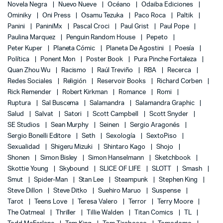
Novela Negra
Nuevo Nueve
Océano
Odaiba Ediciones
Ominiky
Oni Press
Osamu Tezuka
Paco Roca
Paltik
Panini
PaniniMx
Pascal Croci
Paul Grist
Paul Pope
Paulina Marquez
Penguin Random House
Pepeto
Peter Kuper
Planeta Cómic
Planeta De Agostini
Poesía
Política
Ponent Mon
Poster Book
Pura Pinche Fortaleza
Quan Zhou Wu
Racismo
Raúl Treviño
RBA
Recerca
Redes Sociales
Religión
Reservoir Books
Richard Corben
Rick Remender
Robert Kirkman
Romance
Romi
Ruptura
Sal Buscema
Salamandra
Salamandra Graphic
Salud
Salvat
Satori
Scott Campbell
Scott Snyder
SE Studios
Sean Murphy
Seinen
Sergio Aragonés
Sergio Bonelli Editore
Seth
Sexología
SextoPiso
Sexualidad
Shigeru Mizuki
Shintaro Kago
Shojo
Shonen
Simon Bisley
Simon Hanselmann
Sketchbook
Skottie Young
Skybound
SLICE OF LIFE
SLOTT
Smash
Smut
Spider-Man
Stan Lee
Steampunk
Stephen King
Steve Dillon
Steve Ditko
Suehiro Maruo
Suspense
Tarot
Teens Love
Teresa Valero
Terror
Terry Moore
The Oatmeal
Thriller
Tillie Walden
Titan Comics
TL