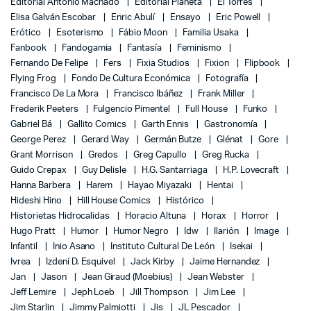
Editorial Antonio Machado
Editorial Planeta
El Torres
Elisa Galván Escobar
Enric Abulí
Ensayo
Eric Powell
Erótico
Esoterismo
Fábio Moon
Familia Usaka
Fanbook
Fandogamia
Fantasía
Feminismo
Fernando De Felipe
Fers
Fixia Studios
Fixion
Flipbook
Flying Frog
Fondo De Cultura Económica
Fotografía
Francisco De La Mora
Francisco Ibáñez
Frank Miller
Frederik Peeters
Fulgencio Pimentel
Full House
Funko
Gabriel Bá
Gallito Comics
Garth Ennis
Gastronomía
George Perez
Gerard Way
Germán Butze
Glénat
Gore
Grant Morrison
Gredos
Greg Capullo
Greg Rucka
Guido Crepax
Guy Delisle
H.G. Santarriaga
H.P. Lovecraft
Hanna Barbera
Harem
Hayao Miyazaki
Hentai
Hideshi Hino
Hill House Comics
Histórico
Historietas Hidrocalidas
Horacio Altuna
Horax
Horror
Hugo Pratt
Humor
Humor Negro
Idw
Ilarión
Image
Infantil
Inio Asano
Instituto Cultural De León
Isekai
Ivrea
Izdení D. Esquivel
Jack Kirby
Jaime Hernandez
Jan
Jason
Jean Giraud (Moebius)
Jean Webster
Jeff Lemire
Jeph Loeb
Jill Thompson
Jim Lee
Jim Starlin
Jimmy Palmiotti
Jis
JL Pescador