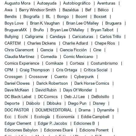
Augusto Mora
Autoayuda
Autobiográfico
Aventuras
Awa
Barry Windsor Smith
Bazaldua
Bef
Bélico
Bendis
Biografía
BL
Bongo
Boom!
Boxset
Boys Love
Brian K. Vaughan
Brian Lee O'Malley
Bruguera
BrugueraMX
Bruño
Bryan Lee O'Malley
Bryan Talbot
Bullying
Caligrama
Candaya
Caricaturas
Carlos Trillo
CARTEM
Charles Dickens
Charlie Adlard
Chepe Ríos
Chris Claremont
Ciencia
Ciencia Ficción
Cine
Claudia Martinez
Comedia
Comic Mexicano
Comics Experience
Comikaze
Corteza
Costumbrismo
CPM
Craig Thompson
Cris Ortega
Crítica Social
Crossgen
Crossover
Cuento
Cyberpunk
Daniel Clowes
Darick Robertson
Dark Horse Comics
Dave McKean
David Rubin
Days Of Wonder
DC Black Label
DC Comics
Deb JJ Lee
DeBolsillo
Deporte
Diábolo
Dibbuks
Diego Pun
Disney
DOC PASTOR
DOLMEN EDITORIAL
Drama
Dynamite
Ecc
Ecchi
Ecología
Economía
Eddie Campbell
Edgar Clement
Edgar P. Jacobs
Ediciones B
Ediciones Babylon
Ediciones Ekaré
Edicions Ponent