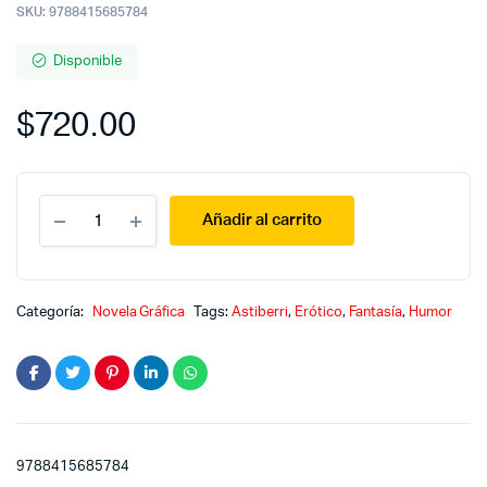
SKU:
9788415685784
Disponible
$
720.00
Sam
Añadir al carrito
Zabel
y
la
pluma
mágica
Categoría:
Novela Gráfica
Tags:
Astiberri
,
Erótico
,
Fantasía
,
Humor
quantity
9788415685784