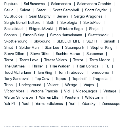
Ruptura
Sal Buscema
Salamandra
Salamandra Graphic
Salud
Salvat
Satori
Scott Campbell
Scott Snyder
SE Studios
Sean Murphy
Seinen
Sergio Aragonés
Sergio Bonelli Editore
Seth
Sexología
SextoPiso
Sexualidad
Shigeru Mizuki
Shintaro Kago
Shojo
Shonen
Simon Bisley
Simon Hanselmann
Sketchbook
Skottie Young
Skybound
SLICE OF LIFE
SLOTT
Smash
Smut
Spider-Man
Stan Lee
Steampunk
Stephen King
Steve Dillon
Steve Ditko
Suehiro Maruo
Suspense
Tarot
Teens Love
Teresa Valero
Terror
Terry Moore
The Oatmeal
Thriller
Tillie Walden
Titan Comics
TL
Todd McFarlane
Tom King
Tom Tirabosco
Tomodomo
Tony Sandoval
Top Cow
Topps
Topshelf
Tragedia
Trino
Underground
Valiant
Vértigo
Viajes
Víctor Mora
Victoria Francés
Vid
Videojuegos
Vintage
Walter Simonson
Warren Ellis
Western
Wildstorm
Yair PT
Yaoi
Yermo Ediciones
Yuri
Zdarsky
Zenescope