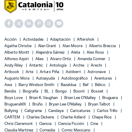
Acción
Actividades
Adaptación
Aftershok
Agatha Christie
Alan Grant
Alan Moore
Alberto Breccia
Alberto Montt
Alejandra Gámez
Aleta
Alex Ross
Alfonso Azpiri
Alias
Alvaro Ortiz
Amanda Conner
Andy Riley
Antartic
Antología
Archie
Arechi
Artbook
Arte
Arturo Piña
Astiberri
Astronave
Augusto Mora
Autoayuda
Autobiográfico
Aventuras
Awa
Barry Windsor Smith
Bazaldua
Bef
Bélico
Bendis
Biografía
BL
Bongo
Boom!
Boxset
Boys Love
Brian K. Vaughan
Brian Lee O'Malley
Bruguera
BrugueraMX
Bruño
Bryan Lee O'Malley
Bryan Talbot
Bullying
Caligrama
Candaya
Caricaturas
Carlos Trillo
CARTEM
Charles Dickens
Charlie Adlard
Chepe Ríos
Chris Claremont
Ciencia
Ciencia Ficción
Cine
Claudia Martinez
Comedia
Comic Mexicano