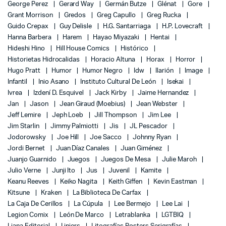
George Perez
Gerard Way
Germán Butze
Glénat
Gore
Grant Morrison
Gredos
Greg Capullo
Greg Rucka
Guido Crepax
Guy Delisle
H.G. Santarriaga
H.P. Lovecraft
Hanna Barbera
Harem
Hayao Miyazaki
Hentai
Hideshi Hino
Hill House Comics
Histórico
Historietas Hidrocalidas
Horacio Altuna
Horax
Horror
Hugo Pratt
Humor
Humor Negro
Idw
Ilarión
Image
Infantil
Inio Asano
Instituto Cultural De León
Isekai
Ivrea
Izdení D. Esquivel
Jack Kirby
Jaime Hernandez
Jan
Jason
Jean Giraud (Moebius)
Jean Webster
Jeff Lemire
Jeph Loeb
Jill Thompson
Jim Lee
Jim Starlin
Jimmy Palmiotti
Jis
JL Pescador
Jodorowsky
Joe Hill
Joe Sacco
Johnny Ryan
Jordi Bernet
Juan Díaz Canales
Juan Giménez
Juanjo Guarnido
Juegos
Juegos De Mesa
Julie Maroh
Julio Verne
Junji Ito
Jus
Juvenil
Kamite
Keanu Reeves
Keiko Nagita
Keith Giffen
Kevin Eastman
Kitsune
Kraken
La Biblioteca De Carfax
La Caja De Cerillos
La Cúpula
Lee Bermejo
Lee Lai
Legion Comix
León De Marco
Letrablanka
LGTBIQ