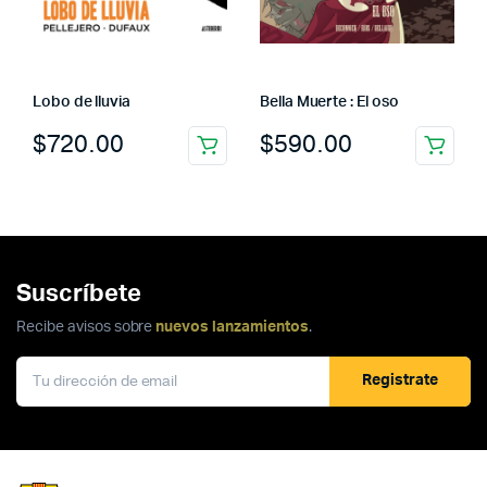
Lobo de lluvia
Bella Muerte : El oso
$
720.00
$
590.00
Suscríbete
Recibe avisos sobre
nuevos lanzamientos
.
Registrate