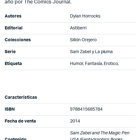
año por The Comics Journal.
Autores
Dylan Horrocks
Editorial
Astiberri
Colecciones
Sillón Orejero
Serie
Sam Zabel y La pluma
Etiqueta
Humor, Fantasía, Erotico,
Características
ISBN
9788415685784
Fecha de venta
2014
Sam Zabel and The Magic Pen
Contenido
USA (Fantagraphics Books,