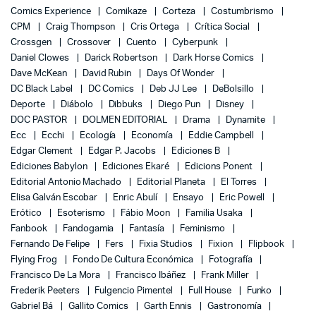
Comics Experience
Comikaze
Corteza
Costumbrismo
CPM
Craig Thompson
Cris Ortega
Crítica Social
Crossgen
Crossover
Cuento
Cyberpunk
Daniel Clowes
Darick Robertson
Dark Horse Comics
Dave McKean
David Rubin
Days Of Wonder
DC Black Label
DC Comics
Deb JJ Lee
DeBolsillo
Deporte
Diábolo
Dibbuks
Diego Pun
Disney
DOC PASTOR
DOLMEN EDITORIAL
Drama
Dynamite
Ecc
Ecchi
Ecología
Economía
Eddie Campbell
Edgar Clement
Edgar P. Jacobs
Ediciones B
Ediciones Babylon
Ediciones Ekaré
Edicions Ponent
Editorial Antonio Machado
Editorial Planeta
El Torres
Elisa Galván Escobar
Enric Abulí
Ensayo
Eric Powell
Erótico
Esoterismo
Fábio Moon
Familia Usaka
Fanbook
Fandogamia
Fantasía
Feminismo
Fernando De Felipe
Fers
Fixia Studios
Fixion
Flipbook
Flying Frog
Fondo De Cultura Económica
Fotografía
Francisco De La Mora
Francisco Ibáñez
Frank Miller
Frederik Peeters
Fulgencio Pimentel
Full House
Funko
Gabriel Bá
Gallito Comics
Garth Ennis
Gastronomía