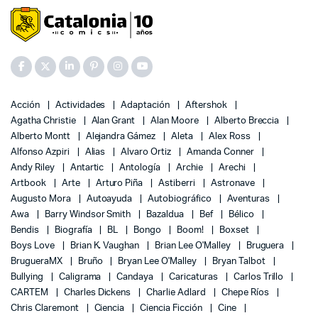
Acción
Actividades
Adaptación
Aftershok
Agatha Christie
Alan Grant
Alan Moore
Alberto Breccia
Alberto Montt
Alejandra Gámez
Aleta
Alex Ross
Alfonso Azpiri
Alias
Alvaro Ortiz
Amanda Conner
Andy Riley
Antartic
Antología
Archie
Arechi
Artbook
Arte
Arturo Piña
Astiberri
Astronave
Augusto Mora
Autoayuda
Autobiográfico
Aventuras
Awa
Barry Windsor Smith
Bazaldua
Bef
Bélico
Bendis
Biografía
BL
Bongo
Boom!
Boxset
Boys Love
Brian K. Vaughan
Brian Lee O'Malley
Bruguera
BrugueraMX
Bruño
Bryan Lee O'Malley
Bryan Talbot
Bullying
Caligrama
Candaya
Caricaturas
Carlos Trillo
CARTEM
Charles Dickens
Charlie Adlard
Chepe Ríos
Chris Claremont
Ciencia
Ciencia Ficción
Cine