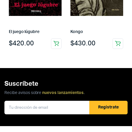
El juego lúgubre
Kongo
$
420.00
$
430.00
Suscríbete
Recibe avisos sobre
nuevos lanzamientos
.
Registrate