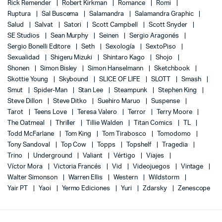
Rick Remender
Robert Kirkman
Romance
Romi
Ruptura
Sal Buscema
Salamandra
Salamandra Graphic
Salud
Salvat
Satori
Scott Campbell
Scott Snyder
SE Studios
Sean Murphy
Seinen
Sergio Aragonés
Sergio Bonelli Editore
Seth
Sexología
SextoPiso
Sexualidad
Shigeru Mizuki
Shintaro Kago
Shojo
Shonen
Simon Bisley
Simon Hanselmann
Sketchbook
Skottie Young
Skybound
SLICE OF LIFE
SLOTT
Smash
Smut
Spider-Man
Stan Lee
Steampunk
Stephen King
Steve Dillon
Steve Ditko
Suehiro Maruo
Suspense
Tarot
Teens Love
Teresa Valero
Terror
Terry Moore
The Oatmeal
Thriller
Tillie Walden
Titan Comics
TL
Todd McFarlane
Tom King
Tom Tirabosco
Tomodomo
Tony Sandoval
Top Cow
Topps
Topshelf
Tragedia
Trino
Underground
Valiant
Vértigo
Viajes
Víctor Mora
Victoria Francés
Vid
Videojuegos
Vintage
Walter Simonson
Warren Ellis
Western
Wildstorm
Yair PT
Yaoi
Yermo Ediciones
Yuri
Zdarsky
Zenescope