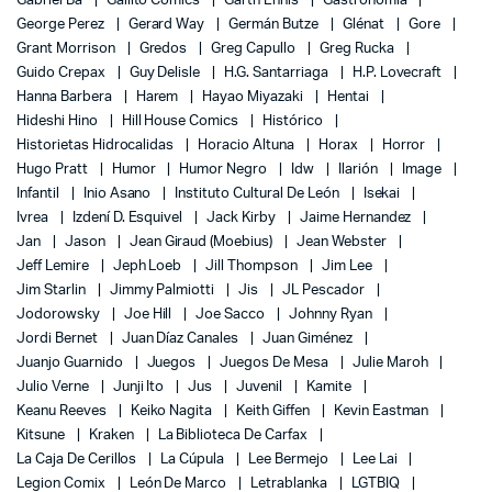
Gabriel Bá
Gallito Comics
Garth Ennis
Gastronomía
George Perez
Gerard Way
Germán Butze
Glénat
Gore
Grant Morrison
Gredos
Greg Capullo
Greg Rucka
Guido Crepax
Guy Delisle
H.G. Santarriaga
H.P. Lovecraft
Hanna Barbera
Harem
Hayao Miyazaki
Hentai
Hideshi Hino
Hill House Comics
Histórico
Historietas Hidrocalidas
Horacio Altuna
Horax
Horror
Hugo Pratt
Humor
Humor Negro
Idw
Ilarión
Image
Infantil
Inio Asano
Instituto Cultural De León
Isekai
Ivrea
Izdení D. Esquivel
Jack Kirby
Jaime Hernandez
Jan
Jason
Jean Giraud (Moebius)
Jean Webster
Jeff Lemire
Jeph Loeb
Jill Thompson
Jim Lee
Jim Starlin
Jimmy Palmiotti
Jis
JL Pescador
Jodorowsky
Joe Hill
Joe Sacco
Johnny Ryan
Jordi Bernet
Juan Díaz Canales
Juan Giménez
Juanjo Guarnido
Juegos
Juegos De Mesa
Julie Maroh
Julio Verne
Junji Ito
Jus
Juvenil
Kamite
Keanu Reeves
Keiko Nagita
Keith Giffen
Kevin Eastman
Kitsune
Kraken
La Biblioteca De Carfax
La Caja De Cerillos
La Cúpula
Lee Bermejo
Lee Lai
Legion Comix
León De Marco
Letrablanka
LGTBIQ