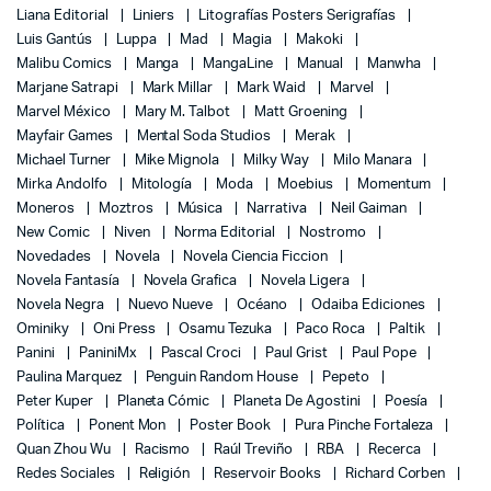
Liana Editorial
Liniers
Litografías Posters Serigrafías
Luis Gantús
Luppa
Mad
Magia
Makoki
Malibu Comics
Manga
MangaLine
Manual
Manwha
Marjane Satrapi
Mark Millar
Mark Waid
Marvel
Marvel México
Mary M. Talbot
Matt Groening
Mayfair Games
Mental Soda Studios
Merak
Michael Turner
Mike Mignola
Milky Way
Milo Manara
Mirka Andolfo
Mitología
Moda
Moebius
Momentum
Moneros
Moztros
Música
Narrativa
Neil Gaiman
New Comic
Niven
Norma Editorial
Nostromo
Novedades
Novela
Novela Ciencia Ficcion
Novela Fantasía
Novela Grafica
Novela Ligera
Novela Negra
Nuevo Nueve
Océano
Odaiba Ediciones
Ominiky
Oni Press
Osamu Tezuka
Paco Roca
Paltik
Panini
PaniniMx
Pascal Croci
Paul Grist
Paul Pope
Paulina Marquez
Penguin Random House
Pepeto
Peter Kuper
Planeta Cómic
Planeta De Agostini
Poesía
Política
Ponent Mon
Poster Book
Pura Pinche Fortaleza
Quan Zhou Wu
Racismo
Raúl Treviño
RBA
Recerca
Redes Sociales
Religión
Reservoir Books
Richard Corben