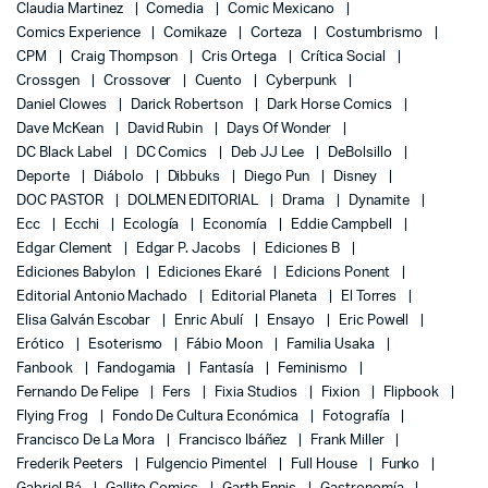
Claudia Martinez
Comedia
Comic Mexicano
Comics Experience
Comikaze
Corteza
Costumbrismo
CPM
Craig Thompson
Cris Ortega
Crítica Social
Crossgen
Crossover
Cuento
Cyberpunk
Daniel Clowes
Darick Robertson
Dark Horse Comics
Dave McKean
David Rubin
Days Of Wonder
DC Black Label
DC Comics
Deb JJ Lee
DeBolsillo
Deporte
Diábolo
Dibbuks
Diego Pun
Disney
DOC PASTOR
DOLMEN EDITORIAL
Drama
Dynamite
Ecc
Ecchi
Ecología
Economía
Eddie Campbell
Edgar Clement
Edgar P. Jacobs
Ediciones B
Ediciones Babylon
Ediciones Ekaré
Edicions Ponent
Editorial Antonio Machado
Editorial Planeta
El Torres
Elisa Galván Escobar
Enric Abulí
Ensayo
Eric Powell
Erótico
Esoterismo
Fábio Moon
Familia Usaka
Fanbook
Fandogamia
Fantasía
Feminismo
Fernando De Felipe
Fers
Fixia Studios
Fixion
Flipbook
Flying Frog
Fondo De Cultura Económica
Fotografía
Francisco De La Mora
Francisco Ibáñez
Frank Miller
Frederik Peeters
Fulgencio Pimentel
Full House
Funko