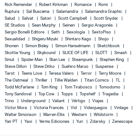
Rick Remender
Robert Kirkman
Romance
Romi
Ruptura
Sal Buscema
Salamandra
Salamandra Graphic
Salud
Salvat
Satori
Scott Campbell
Scott Snyder
SE Studios
Sean Murphy
Seinen
Sergio Aragonés
Sergio Bonelli Editore
Seth
Sexología
SextoPiso
Sexualidad
Shigeru Mizuki
Shintaro Kago
Shojo
Shonen
Simon Bisley
Simon Hanselmann
Sketchbook
Skottie Young
Skybound
SLICE OF LIFE
SLOTT
Smash
Smut
Spider-Man
Stan Lee
Steampunk
Stephen King
Steve Dillon
Steve Ditko
Suehiro Maruo
Suspense
Tarot
Teens Love
Teresa Valero
Terror
Terry Moore
The Oatmeal
Thriller
Tillie Walden
Titan Comics
TL
Todd McFarlane
Tom King
Tom Tirabosco
Tomodomo
Tony Sandoval
Top Cow
Topps
Topshelf
Tragedia
Trino
Underground
Valiant
Vértigo
Viajes
Víctor Mora
Victoria Francés
Vid
Videojuegos
Vintage
Walter Simonson
Warren Ellis
Western
Wildstorm
Yair PT
Yaoi
Yermo Ediciones
Yuri
Zdarsky
Zenescope