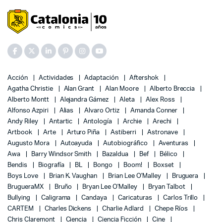
Acción
Actividades
Adaptación
Aftershok
Agatha Christie
Alan Grant
Alan Moore
Alberto Breccia
Alberto Montt
Alejandra Gámez
Aleta
Alex Ross
Alfonso Azpiri
Alias
Alvaro Ortiz
Amanda Conner
Andy Riley
Antartic
Antología
Archie
Arechi
Artbook
Arte
Arturo Piña
Astiberri
Astronave
Augusto Mora
Autoayuda
Autobiográfico
Aventuras
Awa
Barry Windsor Smith
Bazaldua
Bef
Bélico
Bendis
Biografía
BL
Bongo
Boom!
Boxset
Boys Love
Brian K. Vaughan
Brian Lee O'Malley
Bruguera
BrugueraMX
Bruño
Bryan Lee O'Malley
Bryan Talbot
Bullying
Caligrama
Candaya
Caricaturas
Carlos Trillo
CARTEM
Charles Dickens
Charlie Adlard
Chepe Ríos
Chris Claremont
Ciencia
Ciencia Ficción
Cine