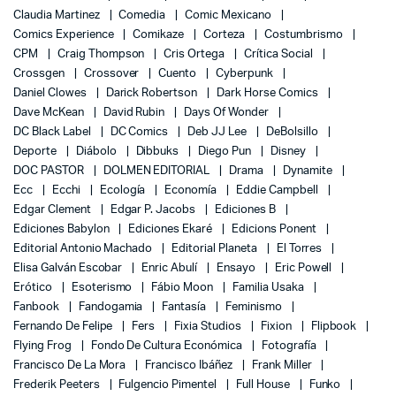
Claudia Martinez
Comedia
Comic Mexicano
Comics Experience
Comikaze
Corteza
Costumbrismo
CPM
Craig Thompson
Cris Ortega
Crítica Social
Crossgen
Crossover
Cuento
Cyberpunk
Daniel Clowes
Darick Robertson
Dark Horse Comics
Dave McKean
David Rubin
Days Of Wonder
DC Black Label
DC Comics
Deb JJ Lee
DeBolsillo
Deporte
Diábolo
Dibbuks
Diego Pun
Disney
DOC PASTOR
DOLMEN EDITORIAL
Drama
Dynamite
Ecc
Ecchi
Ecología
Economía
Eddie Campbell
Edgar Clement
Edgar P. Jacobs
Ediciones B
Ediciones Babylon
Ediciones Ekaré
Edicions Ponent
Editorial Antonio Machado
Editorial Planeta
El Torres
Elisa Galván Escobar
Enric Abulí
Ensayo
Eric Powell
Erótico
Esoterismo
Fábio Moon
Familia Usaka
Fanbook
Fandogamia
Fantasía
Feminismo
Fernando De Felipe
Fers
Fixia Studios
Fixion
Flipbook
Flying Frog
Fondo De Cultura Económica
Fotografía
Francisco De La Mora
Francisco Ibáñez
Frank Miller
Frederik Peeters
Fulgencio Pimentel
Full House
Funko