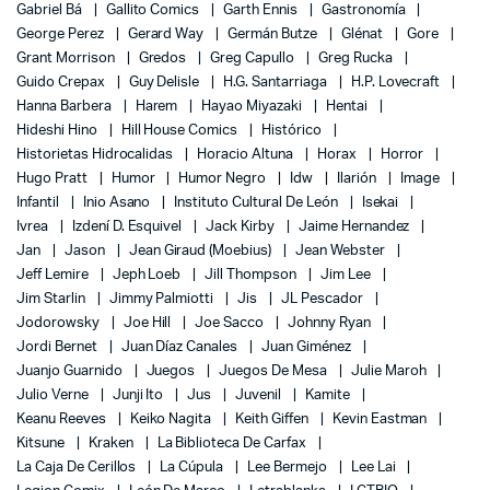
Gabriel Bá
Gallito Comics
Garth Ennis
Gastronomía
George Perez
Gerard Way
Germán Butze
Glénat
Gore
Grant Morrison
Gredos
Greg Capullo
Greg Rucka
Guido Crepax
Guy Delisle
H.G. Santarriaga
H.P. Lovecraft
Hanna Barbera
Harem
Hayao Miyazaki
Hentai
Hideshi Hino
Hill House Comics
Histórico
Historietas Hidrocalidas
Horacio Altuna
Horax
Horror
Hugo Pratt
Humor
Humor Negro
Idw
Ilarión
Image
Infantil
Inio Asano
Instituto Cultural De León
Isekai
Ivrea
Izdení D. Esquivel
Jack Kirby
Jaime Hernandez
Jan
Jason
Jean Giraud (Moebius)
Jean Webster
Jeff Lemire
Jeph Loeb
Jill Thompson
Jim Lee
Jim Starlin
Jimmy Palmiotti
Jis
JL Pescador
Jodorowsky
Joe Hill
Joe Sacco
Johnny Ryan
Jordi Bernet
Juan Díaz Canales
Juan Giménez
Juanjo Guarnido
Juegos
Juegos De Mesa
Julie Maroh
Julio Verne
Junji Ito
Jus
Juvenil
Kamite
Keanu Reeves
Keiko Nagita
Keith Giffen
Kevin Eastman
Kitsune
Kraken
La Biblioteca De Carfax
La Caja De Cerillos
La Cúpula
Lee Bermejo
Lee Lai