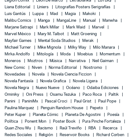
Legion Comix
León De Marco
Letrablanka
LGTBIQ
Liana Editorial
Liniers
Litografías Posters Serigrafías
Luis Gantús
Luppa
Mad
Magia
Makoki
Malibu Comics
Manga
MangaLine
Manual
Manwha
Marjane Satrapi
Mark Millar
Mark Waid
Marvel
Marvel México
Mary M. Talbot
Matt Groening
Mayfair Games
Mental Soda Studios
Merak
Michael Turner
Mike Mignola
Milky Way
Milo Manara
Mirka Andolfo
Mitología
Moda
Moebius
Momentum
Moneros
Moztros
Música
Narrativa
Neil Gaiman
New Comic
Niven
Norma Editorial
Nostromo
Novedades
Novela
Novela Ciencia Ficcion
Novela Fantasía
Novela Grafica
Novela Ligera
Novela Negra
Nuevo Nueve
Océano
Odaiba Ediciones
Ominiky
Oni Press
Osamu Tezuka
Paco Roca
Paltik
Panini
PaniniMx
Pascal Croci
Paul Grist
Paul Pope
Paulina Marquez
Penguin Random House
Pepeto
Peter Kuper
Planeta Cómic
Planeta De Agostini
Poesía
Política
Ponent Mon
Poster Book
Pura Pinche Fortaleza
Quan Zhou Wu
Racismo
Raúl Treviño
RBA
Recerca
Redes Sociales
Religión
Reservoir Books
Richard Corben