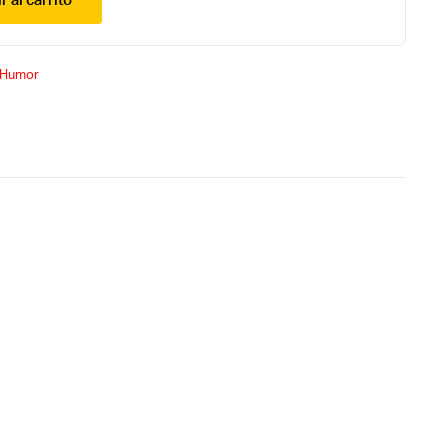
r al carrito
Humor