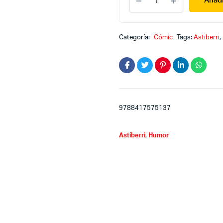
Añadi
y
especial
quantity
Categoría:
Cómic
Tags:
Astiberri
,
9788417575137
Astiberri
,
Humor