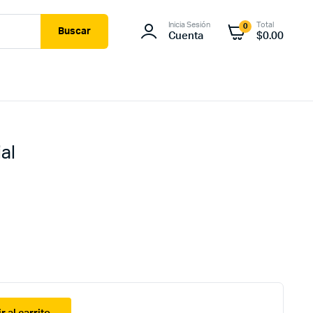
Inicia Sesión
Total
0
Buscar
Cuenta
$
0.00
al