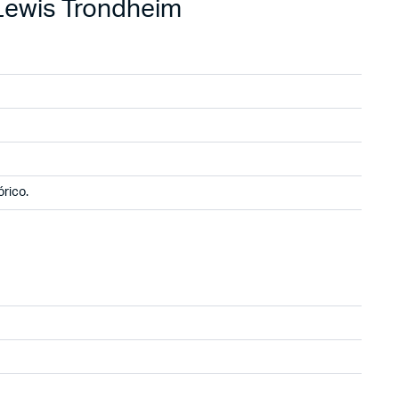
, Lewis Trondheim
órico.