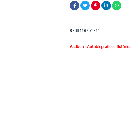
9788416251711
Astiberri
,
Autobiográfico
,
Históric