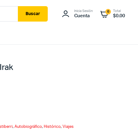
Inicia Sesión
Total
0
Buscar
Cuenta
$
0.00
Irak
stiberri
,
Autobiográfico
,
Histórico
,
Viajes