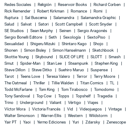
Redes Sociales
Religión
Reservoir Books
Richard Corben
Rick Remender
Robert Kirkman
Romance
Romi
Ruptura
Sal Buscema
Salamandra
Salamandra Graphic
Salud
Salvat
Satori
Scott Campbell
Scott Snyder
SE Studios
Sean Murphy
Seinen
Sergio Aragonés
Sergio Bonelli Editore
Seth
Sexología
SextoPiso
Sexualidad
Shigeru Mizuki
Shintaro Kago
Shojo
Shonen
Simon Bisley
Simon Hanselmann
Sketchbook
Skottie Young
Skybound
SLICE OF LIFE
SLOTT
Smash
Smut
Spider-Man
Stan Lee
Steampunk
Stephen King
Steve Dillon
Steve Ditko
Suehiro Maruo
Suspense
Tarot
Teens Love
Teresa Valero
Terror
Terry Moore
The Oatmeal
Thriller
Tillie Walden
Titan Comics
TL
Todd McFarlane
Tom King
Tom Tirabosco
Tomodomo
Tony Sandoval
Top Cow
Topps
Topshelf
Tragedia
Trino
Underground
Valiant
Vértigo
Viajes
Víctor Mora
Victoria Francés
Vid
Videojuegos
Vintage
Walter Simonson
Warren Ellis
Western
Wildstorm
Yair PT
Yaoi
Yermo Ediciones
Yuri
Zdarsky
Zenescope