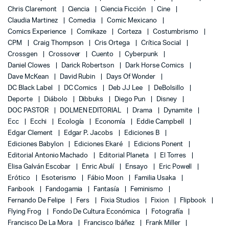
Chris Claremont
Ciencia
Ciencia Ficción
Cine
Claudia Martinez
Comedia
Comic Mexicano
Comics Experience
Comikaze
Corteza
Costumbrismo
CPM
Craig Thompson
Cris Ortega
Crítica Social
Crossgen
Crossover
Cuento
Cyberpunk
Daniel Clowes
Darick Robertson
Dark Horse Comics
Dave McKean
David Rubin
Days Of Wonder
DC Black Label
DC Comics
Deb JJ Lee
DeBolsillo
Deporte
Diábolo
Dibbuks
Diego Pun
Disney
DOC PASTOR
DOLMEN EDITORIAL
Drama
Dynamite
Ecc
Ecchi
Ecología
Economía
Eddie Campbell
Edgar Clement
Edgar P. Jacobs
Ediciones B
Ediciones Babylon
Ediciones Ekaré
Edicions Ponent
Editorial Antonio Machado
Editorial Planeta
El Torres
Elisa Galván Escobar
Enric Abulí
Ensayo
Eric Powell
Erótico
Esoterismo
Fábio Moon
Familia Usaka
Fanbook
Fandogamia
Fantasía
Feminismo
Fernando De Felipe
Fers
Fixia Studios
Fixion
Flipbook
Flying Frog
Fondo De Cultura Económica
Fotografía
Francisco De La Mora
Francisco Ibáñez
Frank Miller