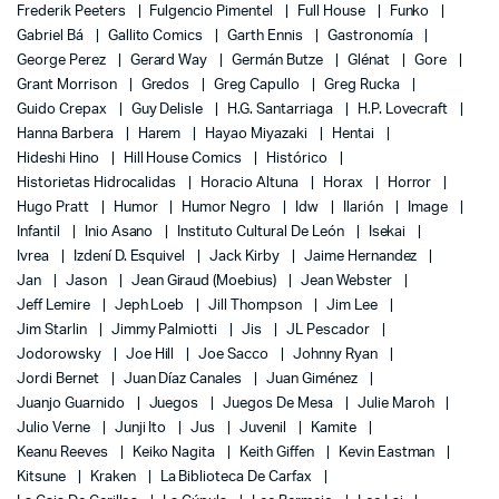
Frederik Peeters
Fulgencio Pimentel
Full House
Funko
Gabriel Bá
Gallito Comics
Garth Ennis
Gastronomía
George Perez
Gerard Way
Germán Butze
Glénat
Gore
Grant Morrison
Gredos
Greg Capullo
Greg Rucka
Guido Crepax
Guy Delisle
H.G. Santarriaga
H.P. Lovecraft
Hanna Barbera
Harem
Hayao Miyazaki
Hentai
Hideshi Hino
Hill House Comics
Histórico
Historietas Hidrocalidas
Horacio Altuna
Horax
Horror
Hugo Pratt
Humor
Humor Negro
Idw
Ilarión
Image
Infantil
Inio Asano
Instituto Cultural De León
Isekai
Ivrea
Izdení D. Esquivel
Jack Kirby
Jaime Hernandez
Jan
Jason
Jean Giraud (Moebius)
Jean Webster
Jeff Lemire
Jeph Loeb
Jill Thompson
Jim Lee
Jim Starlin
Jimmy Palmiotti
Jis
JL Pescador
Jodorowsky
Joe Hill
Joe Sacco
Johnny Ryan
Jordi Bernet
Juan Díaz Canales
Juan Giménez
Juanjo Guarnido
Juegos
Juegos De Mesa
Julie Maroh
Julio Verne
Junji Ito
Jus
Juvenil
Kamite
Keanu Reeves
Keiko Nagita
Keith Giffen
Kevin Eastman
Kitsune
Kraken
La Biblioteca De Carfax