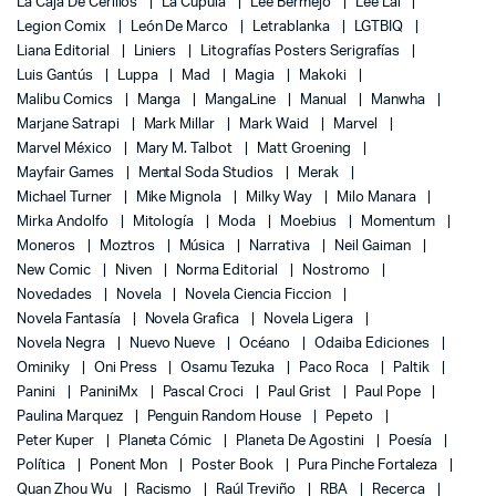
La Caja De Cerillos
La Cúpula
Lee Bermejo
Lee Lai
Legion Comix
León De Marco
Letrablanka
LGTBIQ
Liana Editorial
Liniers
Litografías Posters Serigrafías
Luis Gantús
Luppa
Mad
Magia
Makoki
Malibu Comics
Manga
MangaLine
Manual
Manwha
Marjane Satrapi
Mark Millar
Mark Waid
Marvel
Marvel México
Mary M. Talbot
Matt Groening
Mayfair Games
Mental Soda Studios
Merak
Michael Turner
Mike Mignola
Milky Way
Milo Manara
Mirka Andolfo
Mitología
Moda
Moebius
Momentum
Moneros
Moztros
Música
Narrativa
Neil Gaiman
New Comic
Niven
Norma Editorial
Nostromo
Novedades
Novela
Novela Ciencia Ficcion
Novela Fantasía
Novela Grafica
Novela Ligera
Novela Negra
Nuevo Nueve
Océano
Odaiba Ediciones
Ominiky
Oni Press
Osamu Tezuka
Paco Roca
Paltik
Panini
PaniniMx
Pascal Croci
Paul Grist
Paul Pope
Paulina Marquez
Penguin Random House
Pepeto
Peter Kuper
Planeta Cómic
Planeta De Agostini
Poesía
Política
Ponent Mon
Poster Book
Pura Pinche Fortaleza
Quan Zhou Wu
Racismo
Raúl Treviño
RBA
Recerca