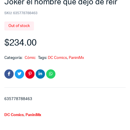
Joker el hombre que dejó de reir
SKU:
635778788463
Out of stock
$
234.00
Categoría:
Cómic
Tags:
DC Comics
,
PaniniMx
635778788463
DC Comics
,
PaniniMx