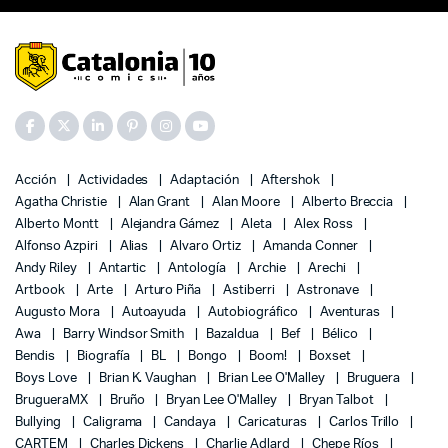
Acción
Actividades
Adaptación
Aftershok
Agatha Christie
Alan Grant
Alan Moore
Alberto Breccia
Alberto Montt
Alejandra Gámez
Aleta
Alex Ross
Alfonso Azpiri
Alias
Alvaro Ortiz
Amanda Conner
Andy Riley
Antartic
Antología
Archie
Arechi
Artbook
Arte
Arturo Piña
Astiberri
Astronave
Augusto Mora
Autoayuda
Autobiográfico
Aventuras
Awa
Barry Windsor Smith
Bazaldua
Bef
Bélico
Bendis
Biografía
BL
Bongo
Boom!
Boxset
Boys Love
Brian K. Vaughan
Brian Lee O'Malley
Bruguera
BrugueraMX
Bruño
Bryan Lee O'Malley
Bryan Talbot
Bullying
Caligrama
Candaya
Caricaturas
Carlos Trillo
CARTEM
Charles Dickens
Charlie Adlard
Chepe Ríos