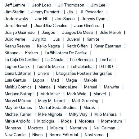
Jeff Lemire
Jeph Loeb
Jill Thompson
Jim Lee
Jim Starlin
Jimmy Palmiotti
Jis
JL Pescador
Jodorowsky
Joe Hill
Joe Sacco
Johnny Ryan
Jordi Bernet
Juan Díaz Canales
Juan Giménez
Juanjo Guarnido
Juegos
Juegos De Mesa
Julie Maroh
Julio Verne
Junji Ito
Jus
Juvenil
Kamite
Keanu Reeves
Keiko Nagita
Keith Giffen
Kevin Eastman
Kitsune
Kraken
La Biblioteca De Carfax
La Caja De Cerillos
La Cúpula
Lee Bermejo
Lee Lai
Legion Comix
León De Marco
Letrablanka
LGTBIQ
Liana Editorial
Liniers
Litografías Posters Serigrafías
Luis Gantús
Luppa
Mad
Magia
Makoki
Malibu Comics
Manga
MangaLine
Manual
Manwha
Marjane Satrapi
Mark Millar
Mark Waid
Marvel
Marvel México
Mary M. Talbot
Matt Groening
Mayfair Games
Mental Soda Studios
Merak
Michael Turner
Mike Mignola
Milky Way
Milo Manara
Mirka Andolfo
Mitología
Moda
Moebius
Momentum
Moneros
Moztros
Música
Narrativa
Neil Gaiman
New Comic
Niven
Norma Editorial
Nostromo