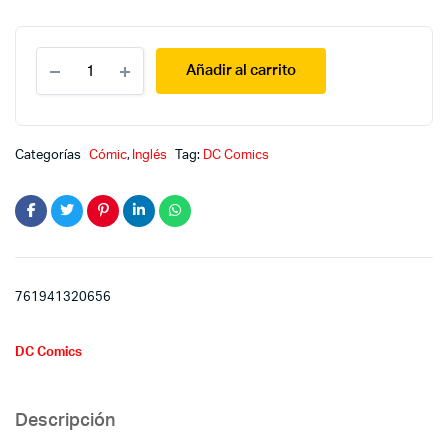
Futures
Añadir al carrito
End
36
quantity
Categorías
Cómic
,
Inglés
Tag:
DC Comics
761941320656
DC Comics
Descripción