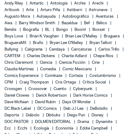
Andy Riley
Antartic
Antología
Archie
Arechi
Artbook
Arte
Arturo Piña
Astiberri
Astronave
Augusto Mora
Autoayuda
Autobiográfico
Aventuras
Awa
Barry Windsor Smith
Bazaldua
Bef
Bélico
Bendis
Biografía
BL
Bongo
Boom!
Boxset
Boys Love
Brian K. Vaughan
Brian Lee O'Malley
Bruguera
BrugueraMX
Bruño
Bryan Lee O'Malley
Bryan Talbot
Bullying
Caligrama
Candaya
Caricaturas
Carlos Trillo
CARTEM
Charles Dickens
Charlie Adlard
Chepe Ríos
Chris Claremont
Ciencia
Ciencia Ficción
Cine
Claudia Martinez
Comedia
Comic Mexicano
Comics Experience
Comikaze
Corteza
Costumbrismo
CPM
Craig Thompson
Cris Ortega
Crítica Social
Crossgen
Crossover
Cuento
Cyberpunk
Daniel Clowes
Darick Robertson
Dark Horse Comics
Dave McKean
David Rubin
Days Of Wonder
DC Black Label
DC Comics
Deb JJ Lee
DeBolsillo
Deporte
Diábolo
Dibbuks
Diego Pun
Disney
DOC PASTOR
DOLMEN EDITORIAL
Drama
Dynamite
Ecc
Ecchi
Ecología
Economía
Eddie Campbell