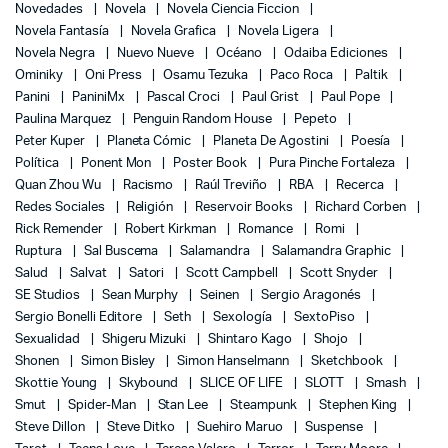
Novedades
Novela
Novela Ciencia Ficcion
Novela Fantasía
Novela Grafica
Novela Ligera
Novela Negra
Nuevo Nueve
Océano
Odaiba Ediciones
Ominiky
Oni Press
Osamu Tezuka
Paco Roca
Paltik
Panini
PaniniMx
Pascal Croci
Paul Grist
Paul Pope
Paulina Marquez
Penguin Random House
Pepeto
Peter Kuper
Planeta Cómic
Planeta De Agostini
Poesía
Política
Ponent Mon
Poster Book
Pura Pinche Fortaleza
Quan Zhou Wu
Racismo
Raúl Treviño
RBA
Recerca
Redes Sociales
Religión
Reservoir Books
Richard Corben
Rick Remender
Robert Kirkman
Romance
Romi
Ruptura
Sal Buscema
Salamandra
Salamandra Graphic
Salud
Salvat
Satori
Scott Campbell
Scott Snyder
SE Studios
Sean Murphy
Seinen
Sergio Aragonés
Sergio Bonelli Editore
Seth
Sexología
SextoPiso
Sexualidad
Shigeru Mizuki
Shintaro Kago
Shojo
Shonen
Simon Bisley
Simon Hanselmann
Sketchbook
Skottie Young
Skybound
SLICE OF LIFE
SLOTT
Smash
Smut
Spider-Man
Stan Lee
Steampunk
Stephen King
Steve Dillon
Steve Ditko
Suehiro Maruo
Suspense