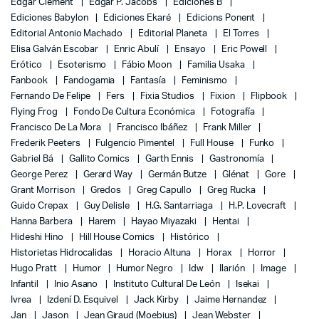
Edgar Clement
Edgar P. Jacobs
Ediciones B
Ediciones Babylon
Ediciones Ekaré
Edicions Ponent
Editorial Antonio Machado
Editorial Planeta
El Torres
Elisa Galván Escobar
Enric Abulí
Ensayo
Eric Powell
Erótico
Esoterismo
Fábio Moon
Familia Usaka
Fanbook
Fandogamia
Fantasía
Feminismo
Fernando De Felipe
Fers
Fixia Studios
Fixion
Flipbook
Flying Frog
Fondo De Cultura Económica
Fotografía
Francisco De La Mora
Francisco Ibáñez
Frank Miller
Frederik Peeters
Fulgencio Pimentel
Full House
Funko
Gabriel Bá
Gallito Comics
Garth Ennis
Gastronomía
George Perez
Gerard Way
Germán Butze
Glénat
Gore
Grant Morrison
Gredos
Greg Capullo
Greg Rucka
Guido Crepax
Guy Delisle
H.G. Santarriaga
H.P. Lovecraft
Hanna Barbera
Harem
Hayao Miyazaki
Hentai
Hideshi Hino
Hill House Comics
Histórico
Historietas Hidrocalidas
Horacio Altuna
Horax
Horror
Hugo Pratt
Humor
Humor Negro
Idw
Ilarión
Image
Infantil
Inio Asano
Instituto Cultural De León
Isekai
Ivrea
Izdení D. Esquivel
Jack Kirby
Jaime Hernandez
Jan
Jason
Jean Giraud (Moebius)
Jean Webster