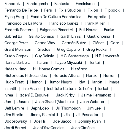
Fanbook
Fandogamia
Fantasía
Feminismo
Fernando De Felipe
Fers
Fixia Studios
Fixion
Flipbook
Flying Frog
Fondo De Cultura Económica
Fotografía
Francisco De La Mora
Francisco Ibáñez
Frank Miller
Frederik Peeters
Fulgencio Pimentel
Full House
Funko
Gabriel Bá
Gallito Comics
Garth Ennis
Gastronomía
George Perez
Gerard Way
Germán Butze
Glénat
Gore
Grant Morrison
Gredos
Greg Capullo
Greg Rucka
Guido Crepax
Guy Delisle
H.G. Santarriaga
H.P. Lovecraft
Hanna Barbera
Harem
Hayao Miyazaki
Hentai
Hideshi Hino
Hill House Comics
Histórico
Historietas Hidrocalidas
Horacio Altuna
Horax
Horror
Hugo Pratt
Humor
Humor Negro
Idw
Ilarión
Image
Infantil
Inio Asano
Instituto Cultural De León
Isekai
Ivrea
Izdení D. Esquivel
Jack Kirby
Jaime Hernandez
Jan
Jason
Jean Giraud (Moebius)
Jean Webster
Jeff Lemire
Jeph Loeb
Jill Thompson
Jim Lee
Jim Starlin
Jimmy Palmiotti
Jis
JL Pescador
Jodorowsky
Joe Hill
Joe Sacco
Johnny Ryan
Jordi Bernet
Juan Díaz Canales
Juan Giménez