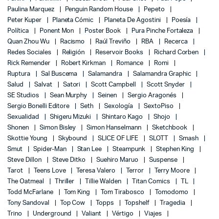
Paulina Marquez
Penguin Random House
Pepeto
Peter Kuper
Planeta Cómic
Planeta De Agostini
Poesía
Política
Ponent Mon
Poster Book
Pura Pinche Fortaleza
Quan Zhou Wu
Racismo
Raúl Treviño
RBA
Recerca
Redes Sociales
Religión
Reservoir Books
Richard Corben
Rick Remender
Robert Kirkman
Romance
Romi
Ruptura
Sal Buscema
Salamandra
Salamandra Graphic
Salud
Salvat
Satori
Scott Campbell
Scott Snyder
SE Studios
Sean Murphy
Seinen
Sergio Aragonés
Sergio Bonelli Editore
Seth
Sexología
SextoPiso
Sexualidad
Shigeru Mizuki
Shintaro Kago
Shojo
Shonen
Simon Bisley
Simon Hanselmann
Sketchbook
Skottie Young
Skybound
SLICE OF LIFE
SLOTT
Smash
Smut
Spider-Man
Stan Lee
Steampunk
Stephen King
Steve Dillon
Steve Ditko
Suehiro Maruo
Suspense
Tarot
Teens Love
Teresa Valero
Terror
Terry Moore
The Oatmeal
Thriller
Tillie Walden
Titan Comics
TL
Todd McFarlane
Tom King
Tom Tirabosco
Tomodomo
Tony Sandoval
Top Cow
Topps
Topshelf
Tragedia
Trino
Underground
Valiant
Vértigo
Viajes