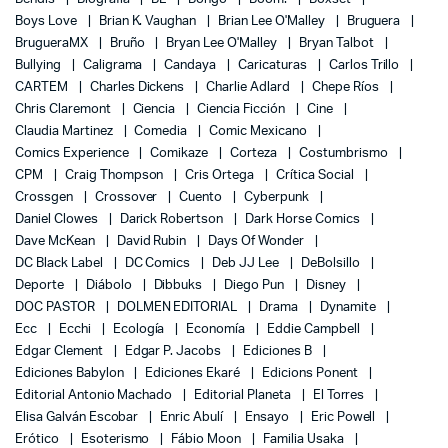
Boys Love
Brian K. Vaughan
Brian Lee O'Malley
Bruguera
BrugueraMX
Bruño
Bryan Lee O'Malley
Bryan Talbot
Bullying
Caligrama
Candaya
Caricaturas
Carlos Trillo
CARTEM
Charles Dickens
Charlie Adlard
Chepe Ríos
Chris Claremont
Ciencia
Ciencia Ficción
Cine
Claudia Martinez
Comedia
Comic Mexicano
Comics Experience
Comikaze
Corteza
Costumbrismo
CPM
Craig Thompson
Cris Ortega
Crítica Social
Crossgen
Crossover
Cuento
Cyberpunk
Daniel Clowes
Darick Robertson
Dark Horse Comics
Dave McKean
David Rubin
Days Of Wonder
DC Black Label
DC Comics
Deb JJ Lee
DeBolsillo
Deporte
Diábolo
Dibbuks
Diego Pun
Disney
DOC PASTOR
DOLMEN EDITORIAL
Drama
Dynamite
Ecc
Ecchi
Ecología
Economía
Eddie Campbell
Edgar Clement
Edgar P. Jacobs
Ediciones B
Ediciones Babylon
Ediciones Ekaré
Edicions Ponent
Editorial Antonio Machado
Editorial Planeta
El Torres
Elisa Galván Escobar
Enric Abulí
Ensayo
Eric Powell
Erótico
Esoterismo
Fábio Moon
Familia Usaka