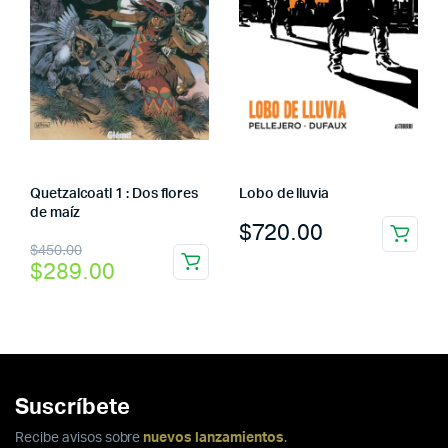
Quetzalcoatl 1 : Dos flores
Lobo de lluvia
de maíz
$
720.00
El
El
$
450.00
$
289.00
precio
precio
original
actual
era:
es:
$450.00.
$289.00.
Suscríbete
Recibe avisos sobre
nuevos lanzamientos
.