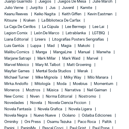
Juanjo Guarnido
Juegos
Juegos De Mesa
Julie Maroh
Julio Verne
Junji Ito
Jus
Juvenil
Kamite
Keanu Reeves
Keiko Nagita
Keith Giffen
Kevin Eastman
Kitsune
Kraken
La Biblioteca De Carfax
La Caja De Cerillos
La Cúpula
Lee Bermejo
Lee Lai
Legion Comix
León De Marco
Letrablanka
LGTBIQ
Liana Editorial
Liniers
Litografías Posters Serigrafías
Luis Gantús
Luppa
Mad
Magia
Makoki
Malibu Comics
Manga
MangaLine
Manual
Manwha
Marjane Satrapi
Mark Millar
Mark Waid
Marvel
Marvel México
Mary M. Talbot
Matt Groening
Mayfair Games
Mental Soda Studios
Merak
Michael Turner
Mike Mignola
Milky Way
Milo Manara
Mirka Andolfo
Mitología
Moda
Moebius
Momentum
Moneros
Moztros
Música
Narrativa
Neil Gaiman
New Comic
Niven
Norma Editorial
Nostromo
Novedades
Novela
Novela Ciencia Ficcion
Novela Fantasía
Novela Grafica
Novela Ligera
Novela Negra
Nuevo Nueve
Océano
Odaiba Ediciones
Ominiky
Oni Press
Osamu Tezuka
Paco Roca
Paltik
Panini
PaniniMx
Pascal Croci
Paul Grist
Paul Pope