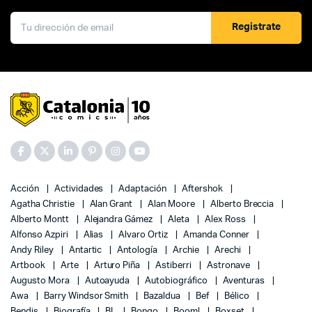
Registrate
Acción
Actividades
Adaptación
Aftershok
Agatha Christie
Alan Grant
Alan Moore
Alberto Breccia
Alberto Montt
Alejandra Gámez
Aleta
Alex Ross
Alfonso Azpiri
Alias
Alvaro Ortiz
Amanda Conner
Andy Riley
Antartic
Antología
Archie
Arechi
Artbook
Arte
Arturo Piña
Astiberri
Astronave
Augusto Mora
Autoayuda
Autobiográfico
Aventuras
Awa
Barry Windsor Smith
Bazaldua
Bef
Bélico
Bendis
Biografía
BL
Bongo
Boom!
Boxset