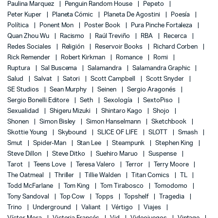
Paulina Marquez
Penguin Random House
Pepeto
Peter Kuper
Planeta Cómic
Planeta De Agostini
Poesía
Política
Ponent Mon
Poster Book
Pura Pinche Fortaleza
Quan Zhou Wu
Racismo
Raúl Treviño
RBA
Recerca
Redes Sociales
Religión
Reservoir Books
Richard Corben
Rick Remender
Robert Kirkman
Romance
Romi
Ruptura
Sal Buscema
Salamandra
Salamandra Graphic
Salud
Salvat
Satori
Scott Campbell
Scott Snyder
SE Studios
Sean Murphy
Seinen
Sergio Aragonés
Sergio Bonelli Editore
Seth
Sexología
SextoPiso
Sexualidad
Shigeru Mizuki
Shintaro Kago
Shojo
Shonen
Simon Bisley
Simon Hanselmann
Sketchbook
Skottie Young
Skybound
SLICE OF LIFE
SLOTT
Smash
Smut
Spider-Man
Stan Lee
Steampunk
Stephen King
Steve Dillon
Steve Ditko
Suehiro Maruo
Suspense
Tarot
Teens Love
Teresa Valero
Terror
Terry Moore
The Oatmeal
Thriller
Tillie Walden
Titan Comics
TL
Todd McFarlane
Tom King
Tom Tirabosco
Tomodomo
Tony Sandoval
Top Cow
Topps
Topshelf
Tragedia
Trino
Underground
Valiant
Vértigo
Viajes