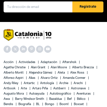
Registrate
Acción
Actividades
Adaptación
Aftershok
Agatha Christie
Alan Grant
Alan Moore
Alberto Breccia
Alberto Montt
Alejandra Gámez
Aleta
Alex Ross
Alfonso Azpiri
Alias
Alvaro Ortiz
Amanda Conner
Andy Riley
Antartic
Antología
Archie
Arechi
Artbook
Arte
Arturo Piña
Astiberri
Astronave
Augusto Mora
Autoayuda
Autobiográfico
Aventuras
Awa
Barry Windsor Smith
Bazaldua
Bef
Bélico
Bendis
Biografía
BL
Bongo
Boom!
Boxset