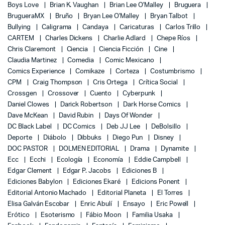
Boys Love
Brian K. Vaughan
Brian Lee O'Malley
Bruguera
BrugueraMX
Bruño
Bryan Lee O'Malley
Bryan Talbot
Bullying
Caligrama
Candaya
Caricaturas
Carlos Trillo
CARTEM
Charles Dickens
Charlie Adlard
Chepe Ríos
Chris Claremont
Ciencia
Ciencia Ficción
Cine
Claudia Martinez
Comedia
Comic Mexicano
Comics Experience
Comikaze
Corteza
Costumbrismo
CPM
Craig Thompson
Cris Ortega
Crítica Social
Crossgen
Crossover
Cuento
Cyberpunk
Daniel Clowes
Darick Robertson
Dark Horse Comics
Dave McKean
David Rubin
Days Of Wonder
DC Black Label
DC Comics
Deb JJ Lee
DeBolsillo
Deporte
Diábolo
Dibbuks
Diego Pun
Disney
DOC PASTOR
DOLMEN EDITORIAL
Drama
Dynamite
Ecc
Ecchi
Ecología
Economía
Eddie Campbell
Edgar Clement
Edgar P. Jacobs
Ediciones B
Ediciones Babylon
Ediciones Ekaré
Edicions Ponent
Editorial Antonio Machado
Editorial Planeta
El Torres
Elisa Galván Escobar
Enric Abulí
Ensayo
Eric Powell
Erótico
Esoterismo
Fábio Moon
Familia Usaka