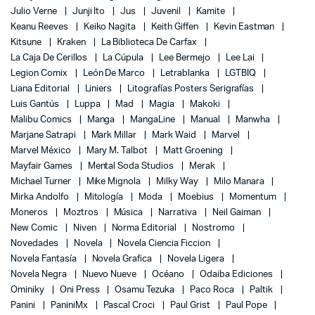
Julio Verne
Junji Ito
Jus
Juvenil
Kamite
Keanu Reeves
Keiko Nagita
Keith Giffen
Kevin Eastman
Kitsune
Kraken
La Biblioteca De Carfax
La Caja De Cerillos
La Cúpula
Lee Bermejo
Lee Lai
Legion Comix
León De Marco
Letrablanka
LGTBIQ
Liana Editorial
Liniers
Litografías Posters Serigrafías
Luis Gantús
Luppa
Mad
Magia
Makoki
Malibu Comics
Manga
MangaLine
Manual
Manwha
Marjane Satrapi
Mark Millar
Mark Waid
Marvel
Marvel México
Mary M. Talbot
Matt Groening
Mayfair Games
Mental Soda Studios
Merak
Michael Turner
Mike Mignola
Milky Way
Milo Manara
Mirka Andolfo
Mitología
Moda
Moebius
Momentum
Moneros
Moztros
Música
Narrativa
Neil Gaiman
New Comic
Niven
Norma Editorial
Nostromo
Novedades
Novela
Novela Ciencia Ficcion
Novela Fantasía
Novela Grafica
Novela Ligera
Novela Negra
Nuevo Nueve
Océano
Odaiba Ediciones
Ominiky
Oni Press
Osamu Tezuka
Paco Roca
Paltik
Panini
PaniniMx
Pascal Croci
Paul Grist
Paul Pope