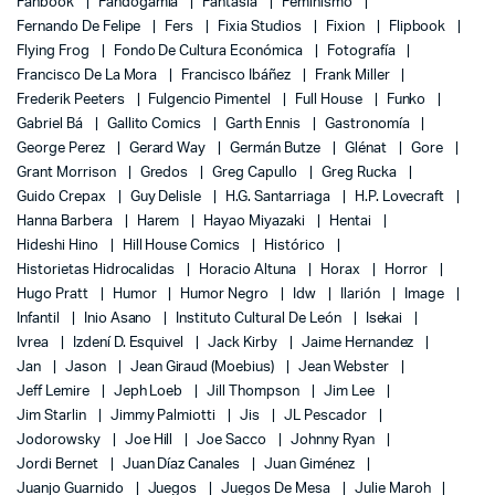
Fanbook
Fandogamia
Fantasía
Feminismo
Fernando De Felipe
Fers
Fixia Studios
Fixion
Flipbook
Flying Frog
Fondo De Cultura Económica
Fotografía
Francisco De La Mora
Francisco Ibáñez
Frank Miller
Frederik Peeters
Fulgencio Pimentel
Full House
Funko
Gabriel Bá
Gallito Comics
Garth Ennis
Gastronomía
George Perez
Gerard Way
Germán Butze
Glénat
Gore
Grant Morrison
Gredos
Greg Capullo
Greg Rucka
Guido Crepax
Guy Delisle
H.G. Santarriaga
H.P. Lovecraft
Hanna Barbera
Harem
Hayao Miyazaki
Hentai
Hideshi Hino
Hill House Comics
Histórico
Historietas Hidrocalidas
Horacio Altuna
Horax
Horror
Hugo Pratt
Humor
Humor Negro
Idw
Ilarión
Image
Infantil
Inio Asano
Instituto Cultural De León
Isekai
Ivrea
Izdení D. Esquivel
Jack Kirby
Jaime Hernandez
Jan
Jason
Jean Giraud (Moebius)
Jean Webster
Jeff Lemire
Jeph Loeb
Jill Thompson
Jim Lee
Jim Starlin
Jimmy Palmiotti
Jis
JL Pescador
Jodorowsky
Joe Hill
Joe Sacco
Johnny Ryan
Jordi Bernet
Juan Díaz Canales
Juan Giménez
Juanjo Guarnido
Juegos
Juegos De Mesa
Julie Maroh