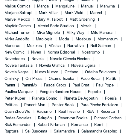
Malibu Comics
Manga
MangaLine
Manual
Manwha
Marjane Satrapi
Mark Millar
Mark Waid
Marvel
Marvel México
Mary M. Talbot
Matt Groening
Mayfair Games
Mental Soda Studios
Merak
Michael Turner
Mike Mignola
Milky Way
Milo Manara
Mirka Andolfo
Mitología
Moda
Moebius
Momentum
Moneros
Moztros
Música
Narrativa
Neil Gaiman
New Comic
Niven
Norma Editorial
Nostromo
Novedades
Novela
Novela Ciencia Ficcion
Novela Fantasía
Novela Grafica
Novela Ligera
Novela Negra
Nuevo Nueve
Océano
Odaiba Ediciones
Ominiky
Oni Press
Osamu Tezuka
Paco Roca
Paltik
Panini
PaniniMx
Pascal Croci
Paul Grist
Paul Pope
Paulina Marquez
Penguin Random House
Pepeto
Peter Kuper
Planeta Cómic
Planeta De Agostini
Poesía
Política
Ponent Mon
Poster Book
Pura Pinche Fortaleza
Quan Zhou Wu
Racismo
Raúl Treviño
RBA
Recerca
Redes Sociales
Religión
Reservoir Books
Richard Corben
Rick Remender
Robert Kirkman
Romance
Romi
Ruptura
Sal Buscema
Salamandra
Salamandra Graphic