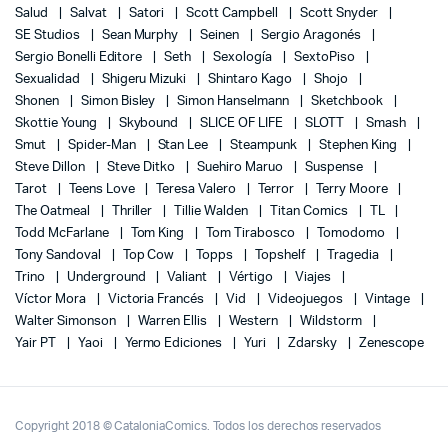
Salud
Salvat
Satori
Scott Campbell
Scott Snyder
SE Studios
Sean Murphy
Seinen
Sergio Aragonés
Sergio Bonelli Editore
Seth
Sexología
SextoPiso
Sexualidad
Shigeru Mizuki
Shintaro Kago
Shojo
Shonen
Simon Bisley
Simon Hanselmann
Sketchbook
Skottie Young
Skybound
SLICE OF LIFE
SLOTT
Smash
Smut
Spider-Man
Stan Lee
Steampunk
Stephen King
Steve Dillon
Steve Ditko
Suehiro Maruo
Suspense
Tarot
Teens Love
Teresa Valero
Terror
Terry Moore
The Oatmeal
Thriller
Tillie Walden
Titan Comics
TL
Todd McFarlane
Tom King
Tom Tirabosco
Tomodomo
Tony Sandoval
Top Cow
Topps
Topshelf
Tragedia
Trino
Underground
Valiant
Vértigo
Viajes
Víctor Mora
Victoria Francés
Vid
Videojuegos
Vintage
Walter Simonson
Warren Ellis
Western
Wildstorm
Yair PT
Yaoi
Yermo Ediciones
Yuri
Zdarsky
Zenescope
Copyright 2018 © CataloniaComics. Todos los derechos reservados