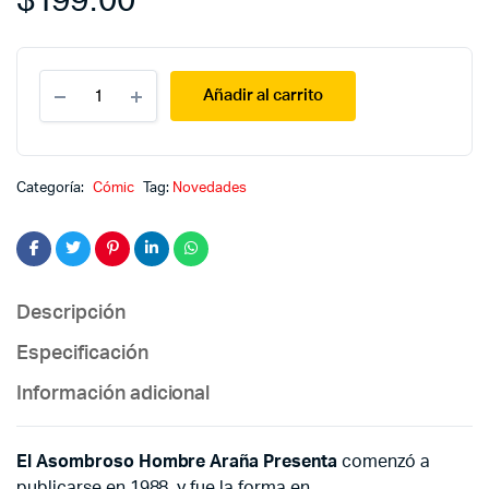
$
199.00
El
Añadir al carrito
asombroso
hombre
araña
presenta
12
Categoría:
Cómic
Tag:
Novedades
quantity
Descripción
Especificación
Información adicional
El Asombroso Hombre Araña Presenta
comenzó a
publicarse en 1988, y fue la forma en