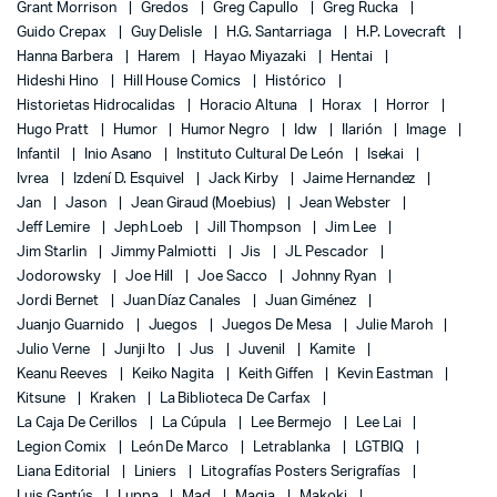
Grant Morrison
Gredos
Greg Capullo
Greg Rucka
Guido Crepax
Guy Delisle
H.G. Santarriaga
H.P. Lovecraft
Hanna Barbera
Harem
Hayao Miyazaki
Hentai
Hideshi Hino
Hill House Comics
Histórico
Historietas Hidrocalidas
Horacio Altuna
Horax
Horror
Hugo Pratt
Humor
Humor Negro
Idw
Ilarión
Image
Infantil
Inio Asano
Instituto Cultural De León
Isekai
Ivrea
Izdení D. Esquivel
Jack Kirby
Jaime Hernandez
Jan
Jason
Jean Giraud (Moebius)
Jean Webster
Jeff Lemire
Jeph Loeb
Jill Thompson
Jim Lee
Jim Starlin
Jimmy Palmiotti
Jis
JL Pescador
Jodorowsky
Joe Hill
Joe Sacco
Johnny Ryan
Jordi Bernet
Juan Díaz Canales
Juan Giménez
Juanjo Guarnido
Juegos
Juegos De Mesa
Julie Maroh
Julio Verne
Junji Ito
Jus
Juvenil
Kamite
Keanu Reeves
Keiko Nagita
Keith Giffen
Kevin Eastman
Kitsune
Kraken
La Biblioteca De Carfax
La Caja De Cerillos
La Cúpula
Lee Bermejo
Lee Lai
Legion Comix
León De Marco
Letrablanka
LGTBIQ
Liana Editorial
Liniers
Litografías Posters Serigrafías
Luis Gantús
Luppa
Mad
Magia
Makoki