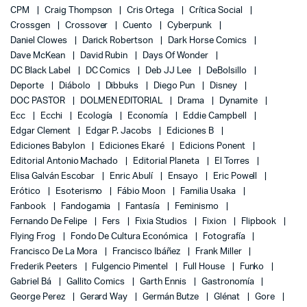
CPM
Craig Thompson
Cris Ortega
Crítica Social
Crossgen
Crossover
Cuento
Cyberpunk
Daniel Clowes
Darick Robertson
Dark Horse Comics
Dave McKean
David Rubin
Days Of Wonder
DC Black Label
DC Comics
Deb JJ Lee
DeBolsillo
Deporte
Diábolo
Dibbuks
Diego Pun
Disney
DOC PASTOR
DOLMEN EDITORIAL
Drama
Dynamite
Ecc
Ecchi
Ecología
Economía
Eddie Campbell
Edgar Clement
Edgar P. Jacobs
Ediciones B
Ediciones Babylon
Ediciones Ekaré
Edicions Ponent
Editorial Antonio Machado
Editorial Planeta
El Torres
Elisa Galván Escobar
Enric Abulí
Ensayo
Eric Powell
Erótico
Esoterismo
Fábio Moon
Familia Usaka
Fanbook
Fandogamia
Fantasía
Feminismo
Fernando De Felipe
Fers
Fixia Studios
Fixion
Flipbook
Flying Frog
Fondo De Cultura Económica
Fotografía
Francisco De La Mora
Francisco Ibáñez
Frank Miller
Frederik Peeters
Fulgencio Pimentel
Full House
Funko
Gabriel Bá
Gallito Comics
Garth Ennis
Gastronomía
George Perez
Gerard Way
Germán Butze
Glénat
Gore