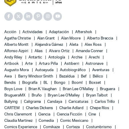
Acción
Actividades
Adaptación
Aftershok
Agatha Christie
Alan Grant
Alan Moore
Alberto Breccia
Alberto Montt
Alejandra Gámez
Aleta
Alex Ross
Alfonso Azpiri
Alias
Alvaro Ortiz
Amanda Conner
Andy Riley
Antartic
Antología
Archie
Arechi
Artbook
Arte
Arturo Piña
Astiberri
Astronave
Augusto Mora
Autoayuda
Autobiográfico
Aventuras
Awa
Barry Windsor Smith
Bazaldua
Bef
Bélico
Bendis
Biografía
BL
Bongo
Boom!
Boxset
Boys Love
Brian K. Vaughan
Brian Lee O'Malley
Bruguera
BrugueraMX
Bruño
Bryan Lee O'Malley
Bryan Talbot
Bullying
Caligrama
Candaya
Caricaturas
Carlos Trillo
CARTEM
Charles Dickens
Charlie Adlard
Chepe Ríos
Chris Claremont
Ciencia
Ciencia Ficción
Cine
Claudia Martinez
Comedia
Comic Mexicano
Comics Experience
Comikaze
Corteza
Costumbrismo