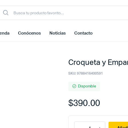
ienda
Conócenos
Noticias
Contacto
Croqueta y Empan
SKU:
9788416400591
Disponible
$
390.00
Croqueta