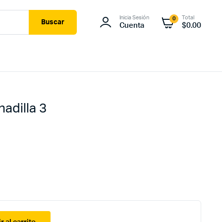
Inicia Sesión
Total
0
Buscar
Cuenta
$
0.00
adilla 3