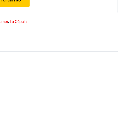
r al carrito
umor
,
La Cúpula