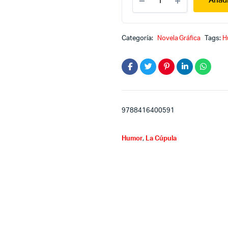
Añadi
y
Empanadilla
3
quantity
Categoría:
Novela Gráfica
Tags:
H
9788416400591
Humor
,
La Cúpula