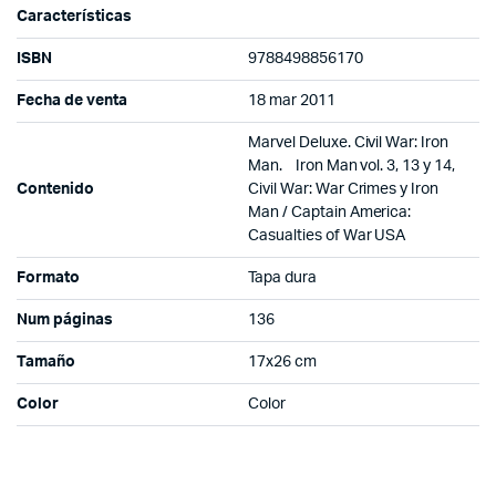
Características
ISBN
9788498856170
Fecha de venta
18 mar 2011
Marvel Deluxe. Civil War: Iron
Man. Iron Man vol. 3, 13 y 14,
Contenido
Civil War: War Crimes y Iron
Man / Captain America:
Casualties of War USA
Formato
Tapa dura
Num páginas
136
Tamaño
17x26 cm
Color
Color