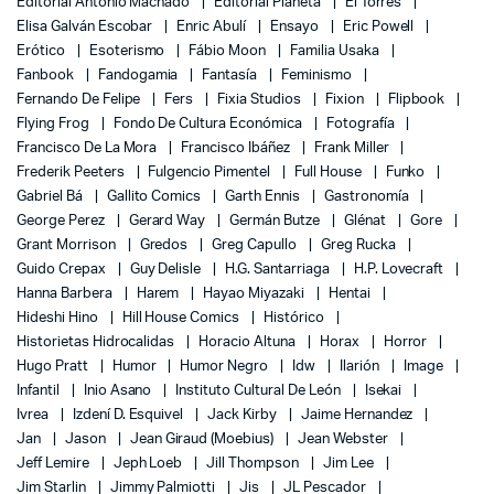
Editorial Antonio Machado
Editorial Planeta
El Torres
Elisa Galván Escobar
Enric Abulí
Ensayo
Eric Powell
Erótico
Esoterismo
Fábio Moon
Familia Usaka
Fanbook
Fandogamia
Fantasía
Feminismo
Fernando De Felipe
Fers
Fixia Studios
Fixion
Flipbook
Flying Frog
Fondo De Cultura Económica
Fotografía
Francisco De La Mora
Francisco Ibáñez
Frank Miller
Frederik Peeters
Fulgencio Pimentel
Full House
Funko
Gabriel Bá
Gallito Comics
Garth Ennis
Gastronomía
George Perez
Gerard Way
Germán Butze
Glénat
Gore
Grant Morrison
Gredos
Greg Capullo
Greg Rucka
Guido Crepax
Guy Delisle
H.G. Santarriaga
H.P. Lovecraft
Hanna Barbera
Harem
Hayao Miyazaki
Hentai
Hideshi Hino
Hill House Comics
Histórico
Historietas Hidrocalidas
Horacio Altuna
Horax
Horror
Hugo Pratt
Humor
Humor Negro
Idw
Ilarión
Image
Infantil
Inio Asano
Instituto Cultural De León
Isekai
Ivrea
Izdení D. Esquivel
Jack Kirby
Jaime Hernandez
Jan
Jason
Jean Giraud (Moebius)
Jean Webster
Jeff Lemire
Jeph Loeb
Jill Thompson
Jim Lee
Jim Starlin
Jimmy Palmiotti
Jis
JL Pescador