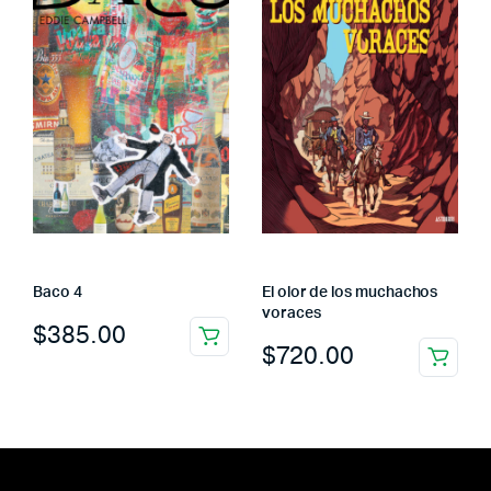
Baco 4
El olor de los muchachos
voraces
$
385.00
$
720.00