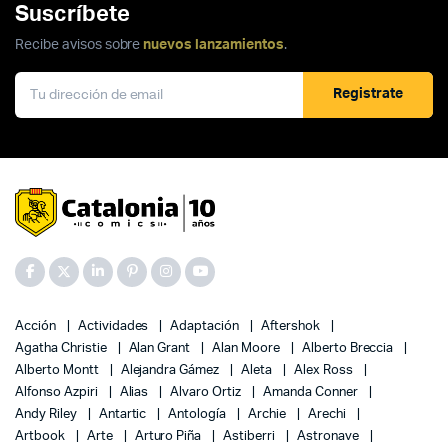
Suscríbete
Recibe avisos sobre
nuevos lanzamientos
.
Registrate
Acción
Actividades
Adaptación
Aftershok
Agatha Christie
Alan Grant
Alan Moore
Alberto Breccia
Alberto Montt
Alejandra Gámez
Aleta
Alex Ross
Alfonso Azpiri
Alias
Alvaro Ortiz
Amanda Conner
Andy Riley
Antartic
Antología
Archie
Arechi
Artbook
Arte
Arturo Piña
Astiberri
Astronave