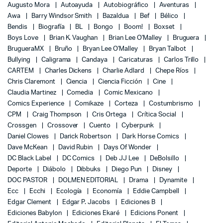
Augusto Mora
Autoayuda
Autobiográfico
Aventuras
Awa
Barry Windsor Smith
Bazaldua
Bef
Bélico
Bendis
Biografía
BL
Bongo
Boom!
Boxset
Boys Love
Brian K. Vaughan
Brian Lee O'Malley
Bruguera
BrugueraMX
Bruño
Bryan Lee O'Malley
Bryan Talbot
Bullying
Caligrama
Candaya
Caricaturas
Carlos Trillo
CARTEM
Charles Dickens
Charlie Adlard
Chepe Ríos
Chris Claremont
Ciencia
Ciencia Ficción
Cine
Claudia Martinez
Comedia
Comic Mexicano
Comics Experience
Comikaze
Corteza
Costumbrismo
CPM
Craig Thompson
Cris Ortega
Crítica Social
Crossgen
Crossover
Cuento
Cyberpunk
Daniel Clowes
Darick Robertson
Dark Horse Comics
Dave McKean
David Rubin
Days Of Wonder
DC Black Label
DC Comics
Deb JJ Lee
DeBolsillo
Deporte
Diábolo
Dibbuks
Diego Pun
Disney
DOC PASTOR
DOLMEN EDITORIAL
Drama
Dynamite
Ecc
Ecchi
Ecología
Economía
Eddie Campbell
Edgar Clement
Edgar P. Jacobs
Ediciones B
Ediciones Babylon
Ediciones Ekaré
Edicions Ponent