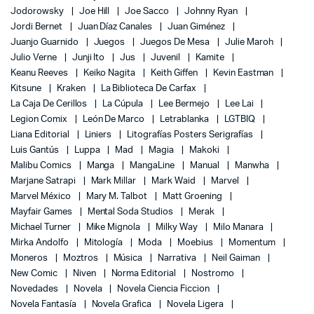
Jodorowsky
Joe Hill
Joe Sacco
Johnny Ryan
Jordi Bernet
Juan Díaz Canales
Juan Giménez
Juanjo Guarnido
Juegos
Juegos De Mesa
Julie Maroh
Julio Verne
Junji Ito
Jus
Juvenil
Kamite
Keanu Reeves
Keiko Nagita
Keith Giffen
Kevin Eastman
Kitsune
Kraken
La Biblioteca De Carfax
La Caja De Cerillos
La Cúpula
Lee Bermejo
Lee Lai
Legion Comix
León De Marco
Letrablanka
LGTBIQ
Liana Editorial
Liniers
Litografías Posters Serigrafías
Luis Gantús
Luppa
Mad
Magia
Makoki
Malibu Comics
Manga
MangaLine
Manual
Manwha
Marjane Satrapi
Mark Millar
Mark Waid
Marvel
Marvel México
Mary M. Talbot
Matt Groening
Mayfair Games
Mental Soda Studios
Merak
Michael Turner
Mike Mignola
Milky Way
Milo Manara
Mirka Andolfo
Mitología
Moda
Moebius
Momentum
Moneros
Moztros
Música
Narrativa
Neil Gaiman
New Comic
Niven
Norma Editorial
Nostromo
Novedades
Novela
Novela Ciencia Ficcion
Novela Fantasía
Novela Grafica
Novela Ligera