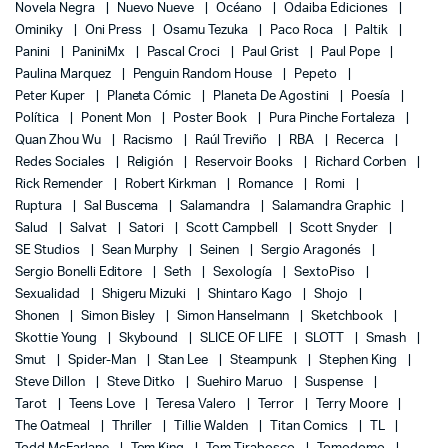
Novela Negra
Nuevo Nueve
Océano
Odaiba Ediciones
Ominiky
Oni Press
Osamu Tezuka
Paco Roca
Paltik
Panini
PaniniMx
Pascal Croci
Paul Grist
Paul Pope
Paulina Marquez
Penguin Random House
Pepeto
Peter Kuper
Planeta Cómic
Planeta De Agostini
Poesía
Política
Ponent Mon
Poster Book
Pura Pinche Fortaleza
Quan Zhou Wu
Racismo
Raúl Treviño
RBA
Recerca
Redes Sociales
Religión
Reservoir Books
Richard Corben
Rick Remender
Robert Kirkman
Romance
Romi
Ruptura
Sal Buscema
Salamandra
Salamandra Graphic
Salud
Salvat
Satori
Scott Campbell
Scott Snyder
SE Studios
Sean Murphy
Seinen
Sergio Aragonés
Sergio Bonelli Editore
Seth
Sexología
SextoPiso
Sexualidad
Shigeru Mizuki
Shintaro Kago
Shojo
Shonen
Simon Bisley
Simon Hanselmann
Sketchbook
Skottie Young
Skybound
SLICE OF LIFE
SLOTT
Smash
Smut
Spider-Man
Stan Lee
Steampunk
Stephen King
Steve Dillon
Steve Ditko
Suehiro Maruo
Suspense
Tarot
Teens Love
Teresa Valero
Terror
Terry Moore
The Oatmeal
Thriller
Tillie Walden
Titan Comics
TL