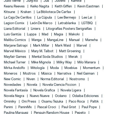
Julio Verne
Junji Ito
Jus
Juvenil
Kamite
Keanu Reeves
Keiko Nagita
Keith Giffen
Kevin Eastman
Kitsune
Kraken
La Biblioteca De Carfax
La Caja De Cerillos
La Cúpula
Lee Bermejo
Lee Lai
Legion Comix
León De Marco
Letrablanka
LGTBIQ
Liana Editorial
Liniers
Litografías Posters Serigrafías
Luis Gantús
Luppa
Mad
Magia
Makoki
Malibu Comics
Manga
MangaLine
Manual
Manwha
Marjane Satrapi
Mark Millar
Mark Waid
Marvel
Marvel México
Mary M. Talbot
Matt Groening
Mayfair Games
Mental Soda Studios
Merak
Michael Turner
Mike Mignola
Milky Way
Milo Manara
Mirka Andolfo
Mitología
Moda
Moebius
Momentum
Moneros
Moztros
Música
Narrativa
Neil Gaiman
New Comic
Niven
Norma Editorial
Nostromo
Novedades
Novela
Novela Ciencia Ficcion
Novela Fantasía
Novela Grafica
Novela Ligera
Novela Negra
Nuevo Nueve
Océano
Odaiba Ediciones
Ominiky
Oni Press
Osamu Tezuka
Paco Roca
Paltik
Panini
PaniniMx
Pascal Croci
Paul Grist
Paul Pope
Paulina Marquez
Penguin Random House
Pepeto