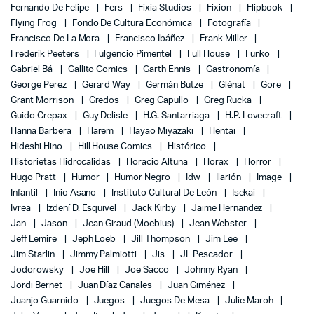
Fernando De Felipe
Fers
Fixia Studios
Fixion
Flipbook
Flying Frog
Fondo De Cultura Económica
Fotografía
Francisco De La Mora
Francisco Ibáñez
Frank Miller
Frederik Peeters
Fulgencio Pimentel
Full House
Funko
Gabriel Bá
Gallito Comics
Garth Ennis
Gastronomía
George Perez
Gerard Way
Germán Butze
Glénat
Gore
Grant Morrison
Gredos
Greg Capullo
Greg Rucka
Guido Crepax
Guy Delisle
H.G. Santarriaga
H.P. Lovecraft
Hanna Barbera
Harem
Hayao Miyazaki
Hentai
Hideshi Hino
Hill House Comics
Histórico
Historietas Hidrocalidas
Horacio Altuna
Horax
Horror
Hugo Pratt
Humor
Humor Negro
Idw
Ilarión
Image
Infantil
Inio Asano
Instituto Cultural De León
Isekai
Ivrea
Izdení D. Esquivel
Jack Kirby
Jaime Hernandez
Jan
Jason
Jean Giraud (Moebius)
Jean Webster
Jeff Lemire
Jeph Loeb
Jill Thompson
Jim Lee
Jim Starlin
Jimmy Palmiotti
Jis
JL Pescador
Jodorowsky
Joe Hill
Joe Sacco
Johnny Ryan
Jordi Bernet
Juan Díaz Canales
Juan Giménez
Juanjo Guarnido
Juegos
Juegos De Mesa
Julie Maroh