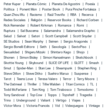
Peter Kuper
Planeta Cómic
Planeta De Agostini
Poesía
Política
Ponent Mon
Poster Book
Pura Pinche Fortaleza
Quan Zhou Wu
Racismo
Raúl Treviño
RBA
Recerca
Redes Sociales
Religión
Reservoir Books
Richard Corben
Rick Remender
Robert Kirkman
Romance
Romi
Ruptura
Sal Buscema
Salamandra
Salamandra Graphic
Salud
Salvat
Satori
Scott Campbell
Scott Snyder
SE Studios
Sean Murphy
Seinen
Sergio Aragonés
Sergio Bonelli Editore
Seth
Sexología
SextoPiso
Sexualidad
Shigeru Mizuki
Shintaro Kago
Shojo
Shonen
Simon Bisley
Simon Hanselmann
Sketchbook
Skottie Young
Skybound
SLICE OF LIFE
SLOTT
Smash
Smut
Spider-Man
Stan Lee
Steampunk
Stephen King
Steve Dillon
Steve Ditko
Suehiro Maruo
Suspense
Tarot
Teens Love
Teresa Valero
Terror
Terry Moore
The Oatmeal
Thriller
Tillie Walden
Titan Comics
TL
Todd McFarlane
Tom King
Tom Tirabosco
Tomodomo
Tony Sandoval
Top Cow
Topps
Topshelf
Tragedia
Trino
Underground
Valiant
Vértigo
Viajes
Víctor Mora
Victoria Francés
Vid
Videojuegos
Vintage