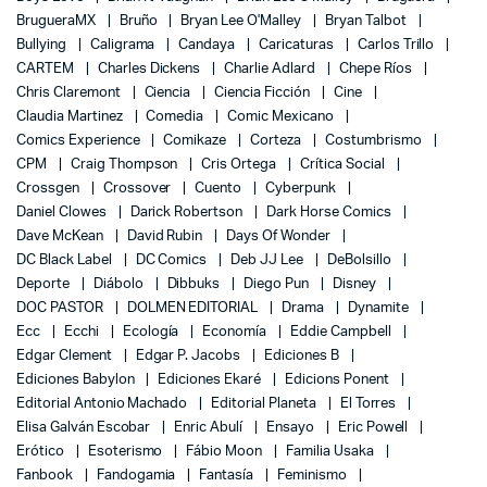
BrugueraMX
Bruño
Bryan Lee O'Malley
Bryan Talbot
Bullying
Caligrama
Candaya
Caricaturas
Carlos Trillo
CARTEM
Charles Dickens
Charlie Adlard
Chepe Ríos
Chris Claremont
Ciencia
Ciencia Ficción
Cine
Claudia Martinez
Comedia
Comic Mexicano
Comics Experience
Comikaze
Corteza
Costumbrismo
CPM
Craig Thompson
Cris Ortega
Crítica Social
Crossgen
Crossover
Cuento
Cyberpunk
Daniel Clowes
Darick Robertson
Dark Horse Comics
Dave McKean
David Rubin
Days Of Wonder
DC Black Label
DC Comics
Deb JJ Lee
DeBolsillo
Deporte
Diábolo
Dibbuks
Diego Pun
Disney
DOC PASTOR
DOLMEN EDITORIAL
Drama
Dynamite
Ecc
Ecchi
Ecología
Economía
Eddie Campbell
Edgar Clement
Edgar P. Jacobs
Ediciones B
Ediciones Babylon
Ediciones Ekaré
Edicions Ponent
Editorial Antonio Machado
Editorial Planeta
El Torres
Elisa Galván Escobar
Enric Abulí
Ensayo
Eric Powell
Erótico
Esoterismo
Fábio Moon
Familia Usaka
Fanbook
Fandogamia
Fantasía
Feminismo