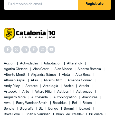
Registrate
Acción
Actividades
Adaptación
Aftershok
Agatha Christie
Alan Grant
Alan Moore
Alberto Breccia
Alberto Montt
Alejandra Gámez
Aleta
Alex Ross
Alfonso Azpiri
Alias
Alvaro Ortiz
Amanda Conner
Andy Riley
Antartic
Antología
Archie
Arechi
Artbook
Arte
Arturo Piña
Astiberri
Astronave
Augusto Mora
Autoayuda
Autobiográfico
Aventuras
Awa
Barry Windsor Smith
Bazaldua
Bef
Bélico
Bendis
Biografía
BL
Bongo
Boom!
Boxset
Boys Love
Brian K. Vaughan
Brian Lee O'Malley
Bruguera