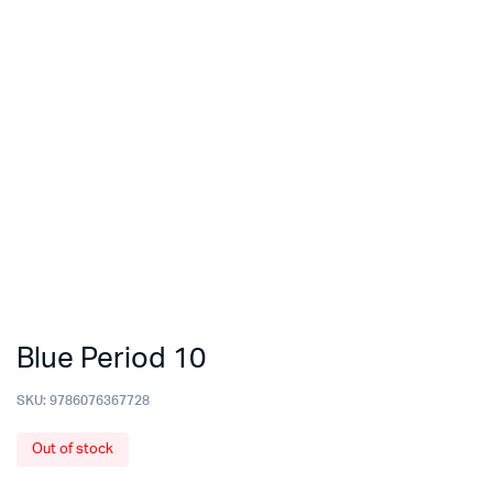
Blue Period 10
SKU:
9786076367728
Out of stock