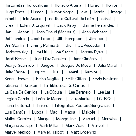
Historietas Hidrocalidas
Horacio Altuna
Horax
Horror
Hugo Pratt
Humor
Humor Negro
Idw
Ilarión
Image
Infantil
Inio Asano
Instituto Cultural De León
Isekai
Ivrea
Izdení D. Esquivel
Jack Kirby
Jaime Hernandez
Jan
Jason
Jean Giraud (Moebius)
Jean Webster
Jeff Lemire
Jeph Loeb
Jill Thompson
Jim Lee
Jim Starlin
Jimmy Palmiotti
Jis
JL Pescador
Jodorowsky
Joe Hill
Joe Sacco
Johnny Ryan
Jordi Bernet
Juan Díaz Canales
Juan Giménez
Juanjo Guarnido
Juegos
Juegos De Mesa
Julie Maroh
Julio Verne
Junji Ito
Jus
Juvenil
Kamite
Keanu Reeves
Keiko Nagita
Keith Giffen
Kevin Eastman
Kitsune
Kraken
La Biblioteca De Carfax
La Caja De Cerillos
La Cúpula
Lee Bermejo
Lee Lai
Legion Comix
León De Marco
Letrablanka
LGTBIQ
Liana Editorial
Liniers
Litografías Posters Serigrafías
Luis Gantús
Luppa
Mad
Magia
Makoki
Malibu Comics
Manga
MangaLine
Manual
Manwha
Marjane Satrapi
Mark Millar
Mark Waid
Marvel
Marvel México
Mary M. Talbot
Matt Groening