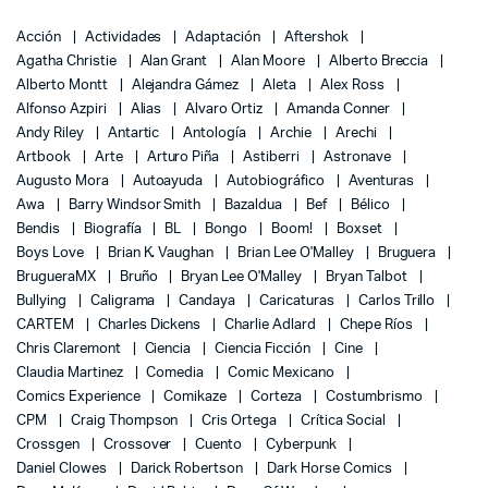
Acción
Actividades
Adaptación
Aftershok
Agatha Christie
Alan Grant
Alan Moore
Alberto Breccia
Alberto Montt
Alejandra Gámez
Aleta
Alex Ross
Alfonso Azpiri
Alias
Alvaro Ortiz
Amanda Conner
Andy Riley
Antartic
Antología
Archie
Arechi
Artbook
Arte
Arturo Piña
Astiberri
Astronave
Augusto Mora
Autoayuda
Autobiográfico
Aventuras
Awa
Barry Windsor Smith
Bazaldua
Bef
Bélico
Bendis
Biografía
BL
Bongo
Boom!
Boxset
Boys Love
Brian K. Vaughan
Brian Lee O'Malley
Bruguera
BrugueraMX
Bruño
Bryan Lee O'Malley
Bryan Talbot
Bullying
Caligrama
Candaya
Caricaturas
Carlos Trillo
CARTEM
Charles Dickens
Charlie Adlard
Chepe Ríos
Chris Claremont
Ciencia
Ciencia Ficción
Cine
Claudia Martinez
Comedia
Comic Mexicano
Comics Experience
Comikaze
Corteza
Costumbrismo
CPM
Craig Thompson
Cris Ortega
Crítica Social
Crossgen
Crossover
Cuento
Cyberpunk
Daniel Clowes
Darick Robertson
Dark Horse Comics