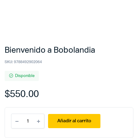
Bienvenido a Bobolandia
SKU:
9788492902064
Disponible
$
550.00
Bienvenido
Añadir al carrito
a
Bobolandia
quantity