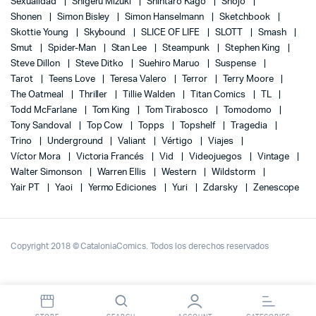
Sexualidad
Shigeru Mizuki
Shintaro Kago
Shojo
Shonen
Simon Bisley
Simon Hanselmann
Sketchbook
Skottie Young
Skybound
SLICE OF LIFE
SLOTT
Smash
Smut
Spider-Man
Stan Lee
Steampunk
Stephen King
Steve Dillon
Steve Ditko
Suehiro Maruo
Suspense
Tarot
Teens Love
Teresa Valero
Terror
Terry Moore
The Oatmeal
Thriller
Tillie Walden
Titan Comics
TL
Todd McFarlane
Tom King
Tom Tirabosco
Tomodomo
Tony Sandoval
Top Cow
Topps
Topshelf
Tragedia
Trino
Underground
Valiant
Vértigo
Viajes
Víctor Mora
Victoria Francés
Vid
Videojuegos
Vintage
Walter Simonson
Warren Ellis
Western
Wildstorm
Yair PT
Yaoi
Yermo Ediciones
Yuri
Zdarsky
Zenescope
Copyright 2018 © CataloniaComics. Todos los derechos reservados