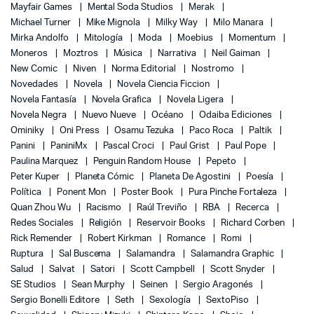
Mayfair Games
Mental Soda Studios
Merak
Michael Turner
Mike Mignola
Milky Way
Milo Manara
Mirka Andolfo
Mitología
Moda
Moebius
Momentum
Moneros
Moztros
Música
Narrativa
Neil Gaiman
New Comic
Niven
Norma Editorial
Nostromo
Novedades
Novela
Novela Ciencia Ficcion
Novela Fantasía
Novela Grafica
Novela Ligera
Novela Negra
Nuevo Nueve
Océano
Odaiba Ediciones
Ominiky
Oni Press
Osamu Tezuka
Paco Roca
Paltik
Panini
PaniniMx
Pascal Croci
Paul Grist
Paul Pope
Paulina Marquez
Penguin Random House
Pepeto
Peter Kuper
Planeta Cómic
Planeta De Agostini
Poesía
Política
Ponent Mon
Poster Book
Pura Pinche Fortaleza
Quan Zhou Wu
Racismo
Raúl Treviño
RBA
Recerca
Redes Sociales
Religión
Reservoir Books
Richard Corben
Rick Remender
Robert Kirkman
Romance
Romi
Ruptura
Sal Buscema
Salamandra
Salamandra Graphic
Salud
Salvat
Satori
Scott Campbell
Scott Snyder
SE Studios
Sean Murphy
Seinen
Sergio Aragonés
Sergio Bonelli Editore
Seth
Sexología
SextoPiso