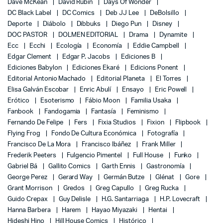
Dave McKean
David Rubin
Days Of Wonder
DC Black Label
DC Comics
Deb JJ Lee
DeBolsillo
Deporte
Diábolo
Dibbuks
Diego Pun
Disney
DOC PASTOR
DOLMEN EDITORIAL
Drama
Dynamite
Ecc
Ecchi
Ecología
Economía
Eddie Campbell
Edgar Clement
Edgar P. Jacobs
Ediciones B
Ediciones Babylon
Ediciones Ekaré
Edicions Ponent
Editorial Antonio Machado
Editorial Planeta
El Torres
Elisa Galván Escobar
Enric Abulí
Ensayo
Eric Powell
Erótico
Esoterismo
Fábio Moon
Familia Usaka
Fanbook
Fandogamia
Fantasía
Feminismo
Fernando De Felipe
Fers
Fixia Studios
Fixion
Flipbook
Flying Frog
Fondo De Cultura Económica
Fotografía
Francisco De La Mora
Francisco Ibáñez
Frank Miller
Frederik Peeters
Fulgencio Pimentel
Full House
Funko
Gabriel Bá
Gallito Comics
Garth Ennis
Gastronomía
George Perez
Gerard Way
Germán Butze
Glénat
Gore
Grant Morrison
Gredos
Greg Capullo
Greg Rucka
Guido Crepax
Guy Delisle
H.G. Santarriaga
H.P. Lovecraft
Hanna Barbera
Harem
Hayao Miyazaki
Hentai
Hideshi Hino
Hill House Comics
Histórico