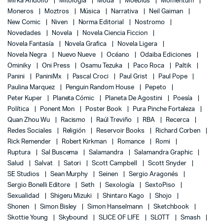
Mirka Andolfo
Mitología
Moda
Moebius
Momentum
Moneros
Moztros
Música
Narrativa
Neil Gaiman
New Comic
Niven
Norma Editorial
Nostromo
Novedades
Novela
Novela Ciencia Ficcion
Novela Fantasía
Novela Grafica
Novela Ligera
Novela Negra
Nuevo Nueve
Océano
Odaiba Ediciones
Ominiky
Oni Press
Osamu Tezuka
Paco Roca
Paltik
Panini
PaniniMx
Pascal Croci
Paul Grist
Paul Pope
Paulina Marquez
Penguin Random House
Pepeto
Peter Kuper
Planeta Cómic
Planeta De Agostini
Poesía
Política
Ponent Mon
Poster Book
Pura Pinche Fortaleza
Quan Zhou Wu
Racismo
Raúl Treviño
RBA
Recerca
Redes Sociales
Religión
Reservoir Books
Richard Corben
Rick Remender
Robert Kirkman
Romance
Romi
Ruptura
Sal Buscema
Salamandra
Salamandra Graphic
Salud
Salvat
Satori
Scott Campbell
Scott Snyder
SE Studios
Sean Murphy
Seinen
Sergio Aragonés
Sergio Bonelli Editore
Seth
Sexología
SextoPiso
Sexualidad
Shigeru Mizuki
Shintaro Kago
Shojo
Shonen
Simon Bisley
Simon Hanselmann
Sketchbook
Skottie Young
Skybound
SLICE OF LIFE
SLOTT
Smash