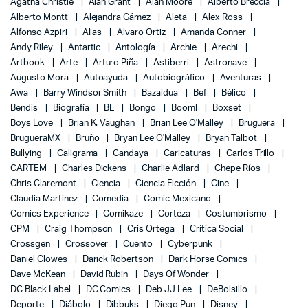
Agatha Christie
Alan Grant
Alan Moore
Alberto Breccia
Alberto Montt
Alejandra Gámez
Aleta
Alex Ross
Alfonso Azpiri
Alias
Alvaro Ortiz
Amanda Conner
Andy Riley
Antartic
Antología
Archie
Arechi
Artbook
Arte
Arturo Piña
Astiberri
Astronave
Augusto Mora
Autoayuda
Autobiográfico
Aventuras
Awa
Barry Windsor Smith
Bazaldua
Bef
Bélico
Bendis
Biografía
BL
Bongo
Boom!
Boxset
Boys Love
Brian K. Vaughan
Brian Lee O'Malley
Bruguera
BrugueraMX
Bruño
Bryan Lee O'Malley
Bryan Talbot
Bullying
Caligrama
Candaya
Caricaturas
Carlos Trillo
CARTEM
Charles Dickens
Charlie Adlard
Chepe Ríos
Chris Claremont
Ciencia
Ciencia Ficción
Cine
Claudia Martinez
Comedia
Comic Mexicano
Comics Experience
Comikaze
Corteza
Costumbrismo
CPM
Craig Thompson
Cris Ortega
Crítica Social
Crossgen
Crossover
Cuento
Cyberpunk
Daniel Clowes
Darick Robertson
Dark Horse Comics
Dave McKean
David Rubin
Days Of Wonder
DC Black Label
DC Comics
Deb JJ Lee
DeBolsillo
Deporte
Diábolo
Dibbuks
Diego Pun
Disney