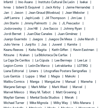
Infantil
Inio Asano
Instituto Cultural De León
Isekai
Ivrea
Izdení D. Esquivel
Jack Kirby
Jaime Hernandez
Jan
Jason
Jean Giraud (Moebius)
Jean Webster
Jeff Lemire
Jeph Loeb
Jill Thompson
Jim Lee
Jim Starlin
Jimmy Palmiotti
Jis
JL Pescador
Jodorowsky
Joe Hill
Joe Sacco
Johnny Ryan
Jordi Bernet
Juan Díaz Canales
Juan Giménez
Juanjo Guarnido
Juegos
Juegos De Mesa
Julie Maroh
Julio Verne
Junji Ito
Jus
Juvenil
Kamite
Keanu Reeves
Keiko Nagita
Keith Giffen
Kevin Eastman
Kitsune
Kraken
La Biblioteca De Carfax
La Caja De Cerillos
La Cúpula
Lee Bermejo
Lee Lai
Legion Comix
León De Marco
Letrablanka
LGTBIQ
Liana Editorial
Liniers
Litografías Posters Serigrafías
Luis Gantús
Luppa
Mad
Magia
Makoki
Malibu Comics
Manga
MangaLine
Manual
Manwha
Marjane Satrapi
Mark Millar
Mark Waid
Marvel
Marvel México
Mary M. Talbot
Matt Groening
Mayfair Games
Mental Soda Studios
Merak
Michael Turner
Mike Mignola
Milky Way
Milo Manara