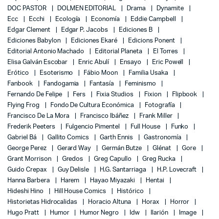
DOC PASTOR
DOLMEN EDITORIAL
Drama
Dynamite
Ecc
Ecchi
Ecología
Economía
Eddie Campbell
Edgar Clement
Edgar P. Jacobs
Ediciones B
Ediciones Babylon
Ediciones Ekaré
Edicions Ponent
Editorial Antonio Machado
Editorial Planeta
El Torres
Elisa Galván Escobar
Enric Abulí
Ensayo
Eric Powell
Erótico
Esoterismo
Fábio Moon
Familia Usaka
Fanbook
Fandogamia
Fantasía
Feminismo
Fernando De Felipe
Fers
Fixia Studios
Fixion
Flipbook
Flying Frog
Fondo De Cultura Económica
Fotografía
Francisco De La Mora
Francisco Ibáñez
Frank Miller
Frederik Peeters
Fulgencio Pimentel
Full House
Funko
Gabriel Bá
Gallito Comics
Garth Ennis
Gastronomía
George Perez
Gerard Way
Germán Butze
Glénat
Gore
Grant Morrison
Gredos
Greg Capullo
Greg Rucka
Guido Crepax
Guy Delisle
H.G. Santarriaga
H.P. Lovecraft
Hanna Barbera
Harem
Hayao Miyazaki
Hentai
Hideshi Hino
Hill House Comics
Histórico
Historietas Hidrocalidas
Horacio Altuna
Horax
Horror
Hugo Pratt
Humor
Humor Negro
Idw
Ilarión
Image