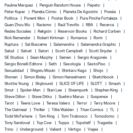
Paulina Marquez
Penguin Random House
Pepeto
Peter Kuper
Planeta Cómic
Planeta De Agostini
Poesía
Política
Ponent Mon
Poster Book
Pura Pinche Fortaleza
Quan Zhou Wu
Racismo
Raúl Treviño
RBA
Recerca
Redes Sociales
Religión
Reservoir Books
Richard Corben
Rick Remender
Robert Kirkman
Romance
Romi
Ruptura
Sal Buscema
Salamandra
Salamandra Graphic
Salud
Salvat
Satori
Scott Campbell
Scott Snyder
SE Studios
Sean Murphy
Seinen
Sergio Aragonés
Sergio Bonelli Editore
Seth
Sexología
SextoPiso
Sexualidad
Shigeru Mizuki
Shintaro Kago
Shojo
Shonen
Simon Bisley
Simon Hanselmann
Sketchbook
Skottie Young
Skybound
SLICE OF LIFE
SLOTT
Smash
Smut
Spider-Man
Stan Lee
Steampunk
Stephen King
Steve Dillon
Steve Ditko
Suehiro Maruo
Suspense
Tarot
Teens Love
Teresa Valero
Terror
Terry Moore
The Oatmeal
Thriller
Tillie Walden
Titan Comics
TL
Todd McFarlane
Tom King
Tom Tirabosco
Tomodomo
Tony Sandoval
Top Cow
Topps
Topshelf
Tragedia
Trino
Underground
Valiant
Vértigo
Viajes