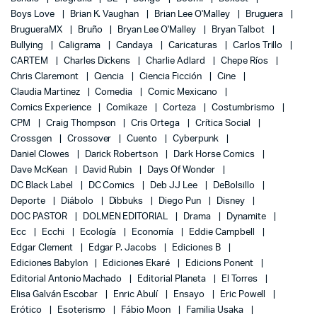
Boys Love
Brian K. Vaughan
Brian Lee O'Malley
Bruguera
BrugueraMX
Bruño
Bryan Lee O'Malley
Bryan Talbot
Bullying
Caligrama
Candaya
Caricaturas
Carlos Trillo
CARTEM
Charles Dickens
Charlie Adlard
Chepe Ríos
Chris Claremont
Ciencia
Ciencia Ficción
Cine
Claudia Martinez
Comedia
Comic Mexicano
Comics Experience
Comikaze
Corteza
Costumbrismo
CPM
Craig Thompson
Cris Ortega
Crítica Social
Crossgen
Crossover
Cuento
Cyberpunk
Daniel Clowes
Darick Robertson
Dark Horse Comics
Dave McKean
David Rubin
Days Of Wonder
DC Black Label
DC Comics
Deb JJ Lee
DeBolsillo
Deporte
Diábolo
Dibbuks
Diego Pun
Disney
DOC PASTOR
DOLMEN EDITORIAL
Drama
Dynamite
Ecc
Ecchi
Ecología
Economía
Eddie Campbell
Edgar Clement
Edgar P. Jacobs
Ediciones B
Ediciones Babylon
Ediciones Ekaré
Edicions Ponent
Editorial Antonio Machado
Editorial Planeta
El Torres
Elisa Galván Escobar
Enric Abulí
Ensayo
Eric Powell
Erótico
Esoterismo
Fábio Moon
Familia Usaka