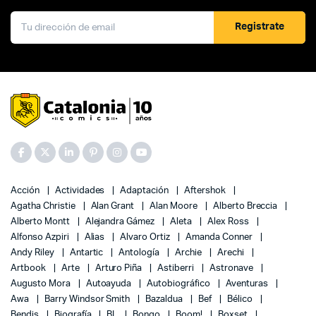
Registrate
Acción
Actividades
Adaptación
Aftershok
Agatha Christie
Alan Grant
Alan Moore
Alberto Breccia
Alberto Montt
Alejandra Gámez
Aleta
Alex Ross
Alfonso Azpiri
Alias
Alvaro Ortiz
Amanda Conner
Andy Riley
Antartic
Antología
Archie
Arechi
Artbook
Arte
Arturo Piña
Astiberri
Astronave
Augusto Mora
Autoayuda
Autobiográfico
Aventuras
Awa
Barry Windsor Smith
Bazaldua
Bef
Bélico
Bendis
Biografía
BL
Bongo
Boom!
Boxset