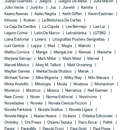
Juanjo Guarnido
Juegos
Juegos De Mesa
Julie Maroh
Julio Verne
Junji Ito
Jus
Juvenil
Kamite
Keanu Reeves
Keiko Nagita
Keith Giffen
Kevin Eastman
Kitsune
Kraken
La Biblioteca De Carfax
La Caja De Cerillos
La Cúpula
Lee Bermejo
Lee Lai
Legion Comix
León De Marco
Letrablanka
LGTBIQ
Liana Editorial
Liniers
Litografías Posters Serigrafías
Luis Gantús
Luppa
Mad
Magia
Makoki
Malibu Comics
Manga
MangaLine
Manual
Manwha
Marjane Satrapi
Mark Millar
Mark Waid
Marvel
Marvel México
Mary M. Talbot
Matt Groening
Mayfair Games
Mental Soda Studios
Merak
Michael Turner
Mike Mignola
Milky Way
Milo Manara
Mirka Andolfo
Mitología
Moda
Moebius
Momentum
Moneros
Moztros
Música
Narrativa
Neil Gaiman
New Comic
Niven
Norma Editorial
Nostromo
Novedades
Novela
Novela Ciencia Ficcion
Novela Fantasía
Novela Grafica
Novela Ligera
Novela Negra
Nuevo Nueve
Océano
Odaiba Ediciones
Ominiky
Oni Press
Osamu Tezuka
Paco Roca
Paltik
Panini
PaniniMx
Pascal Croci
Paul Grist
Paul Pope