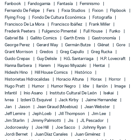
Fanbook
Fandogamia
Fantasía
Feminismo
Fernando De Felipe
Fers
Fixia Studios
Fixion
Flipbook
Flying Frog
Fondo De Cultura Económica
Fotografía
Francisco De La Mora
Francisco Ibáñez
Frank Miller
Frederik Peeters
Fulgencio Pimentel
Full House
Funko
Gabriel Bá
Gallito Comics
Garth Ennis
Gastronomía
George Perez
Gerard Way
Germán Butze
Glénat
Gore
Grant Morrison
Gredos
Greg Capullo
Greg Rucka
Guido Crepax
Guy Delisle
H.G. Santarriaga
H.P. Lovecraft
Hanna Barbera
Harem
Hayao Miyazaki
Hentai
Hideshi Hino
Hill House Comics
Histórico
Historietas Hidrocalidas
Horacio Altuna
Horax
Horror
Hugo Pratt
Humor
Humor Negro
Idw
Ilarión
Image
Infantil
Inio Asano
Instituto Cultural De León
Isekai
Ivrea
Izdení D. Esquivel
Jack Kirby
Jaime Hernandez
Jan
Jason
Jean Giraud (Moebius)
Jean Webster
Jeff Lemire
Jeph Loeb
Jill Thompson
Jim Lee
Jim Starlin
Jimmy Palmiotti
Jis
JL Pescador
Jodorowsky
Joe Hill
Joe Sacco
Johnny Ryan
Jordi Bernet
Juan Díaz Canales
Juan Giménez