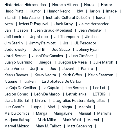
Historietas Hidrocalidas
Horacio Altuna
Horax
Horror
Hugo Pratt
Humor
Humor Negro
Idw
Ilarión
Image
Infantil
Inio Asano
Instituto Cultural De León
Isekai
Ivrea
Izdení D. Esquivel
Jack Kirby
Jaime Hernandez
Jan
Jason
Jean Giraud (Moebius)
Jean Webster
Jeff Lemire
Jeph Loeb
Jill Thompson
Jim Lee
Jim Starlin
Jimmy Palmiotti
Jis
JL Pescador
Jodorowsky
Joe Hill
Joe Sacco
Johnny Ryan
Jordi Bernet
Juan Díaz Canales
Juan Giménez
Juanjo Guarnido
Juegos
Juegos De Mesa
Julie Maroh
Julio Verne
Junji Ito
Jus
Juvenil
Kamite
Keanu Reeves
Keiko Nagita
Keith Giffen
Kevin Eastman
Kitsune
Kraken
La Biblioteca De Carfax
La Caja De Cerillos
La Cúpula
Lee Bermejo
Lee Lai
Legion Comix
León De Marco
Letrablanka
LGTBIQ
Liana Editorial
Liniers
Litografías Posters Serigrafías
Luis Gantús
Luppa
Mad
Magia
Makoki
Malibu Comics
Manga
MangaLine
Manual
Manwha
Marjane Satrapi
Mark Millar
Mark Waid
Marvel
Marvel México
Mary M. Talbot
Matt Groening