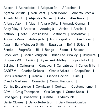
Acción
Actividades
Adaptación
Aftershok
Agatha Christie
Alan Grant
Alan Moore
Alberto Breccia
Alberto Montt
Alejandra Gámez
Aleta
Alex Ross
Alfonso Azpiri
Alias
Alvaro Ortiz
Amanda Conner
Andy Riley
Antartic
Antología
Archie
Arechi
Artbook
Arte
Arturo Piña
Astiberri
Astronave
Augusto Mora
Autoayuda
Autobiográfico
Aventuras
Awa
Barry Windsor Smith
Bazaldua
Bef
Bélico
Bendis
Biografía
BL
Bongo
Boom!
Boxset
Boys Love
Brian K. Vaughan
Brian Lee O'Malley
Bruguera
BrugueraMX
Bruño
Bryan Lee O'Malley
Bryan Talbot
Bullying
Caligrama
Candaya
Caricaturas
Carlos Trillo
CARTEM
Charles Dickens
Charlie Adlard
Chepe Ríos
Chris Claremont
Ciencia
Ciencia Ficción
Cine
Claudia Martinez
Comedia
Comic Mexicano
Comics Experience
Comikaze
Corteza
Costumbrismo
CPM
Craig Thompson
Cris Ortega
Crítica Social
Crossgen
Crossover
Cuento
Cyberpunk
Daniel Clowes
Darick Robertson
Dark Horse Comics