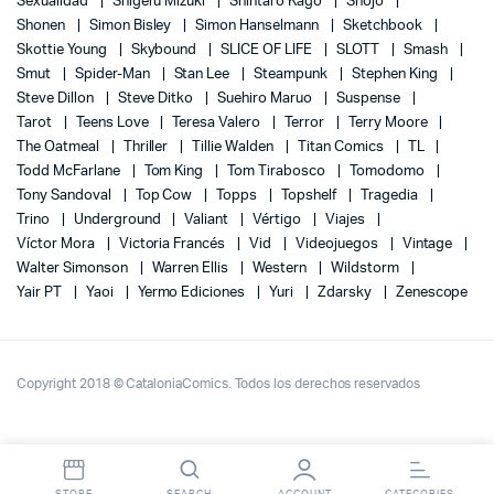
Sexualidad
Shigeru Mizuki
Shintaro Kago
Shojo
Shonen
Simon Bisley
Simon Hanselmann
Sketchbook
Skottie Young
Skybound
SLICE OF LIFE
SLOTT
Smash
Smut
Spider-Man
Stan Lee
Steampunk
Stephen King
Steve Dillon
Steve Ditko
Suehiro Maruo
Suspense
Tarot
Teens Love
Teresa Valero
Terror
Terry Moore
The Oatmeal
Thriller
Tillie Walden
Titan Comics
TL
Todd McFarlane
Tom King
Tom Tirabosco
Tomodomo
Tony Sandoval
Top Cow
Topps
Topshelf
Tragedia
Trino
Underground
Valiant
Vértigo
Viajes
Víctor Mora
Victoria Francés
Vid
Videojuegos
Vintage
Walter Simonson
Warren Ellis
Western
Wildstorm
Yair PT
Yaoi
Yermo Ediciones
Yuri
Zdarsky
Zenescope
Copyright 2018 © CataloniaComics. Todos los derechos reservados