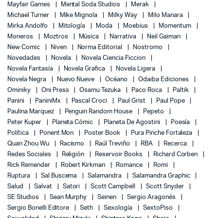
Mayfair Games
Mental Soda Studios
Merak
Michael Turner
Mike Mignola
Milky Way
Milo Manara
Mirka Andolfo
Mitología
Moda
Moebius
Momentum
Moneros
Moztros
Música
Narrativa
Neil Gaiman
New Comic
Niven
Norma Editorial
Nostromo
Novedades
Novela
Novela Ciencia Ficcion
Novela Fantasía
Novela Grafica
Novela Ligera
Novela Negra
Nuevo Nueve
Océano
Odaiba Ediciones
Ominiky
Oni Press
Osamu Tezuka
Paco Roca
Paltik
Panini
PaniniMx
Pascal Croci
Paul Grist
Paul Pope
Paulina Marquez
Penguin Random House
Pepeto
Peter Kuper
Planeta Cómic
Planeta De Agostini
Poesía
Política
Ponent Mon
Poster Book
Pura Pinche Fortaleza
Quan Zhou Wu
Racismo
Raúl Treviño
RBA
Recerca
Redes Sociales
Religión
Reservoir Books
Richard Corben
Rick Remender
Robert Kirkman
Romance
Romi
Ruptura
Sal Buscema
Salamandra
Salamandra Graphic
Salud
Salvat
Satori
Scott Campbell
Scott Snyder
SE Studios
Sean Murphy
Seinen
Sergio Aragonés
Sergio Bonelli Editore
Seth
Sexología
SextoPiso