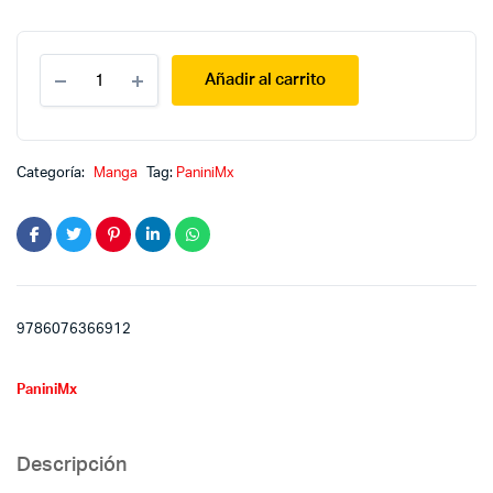
Umimachi
Añadir al carrito
diary
4.
Diario
de
una
Categoría:
Manga
Tag:
PaniniMx
ciudad
costera
quantity
9786076366912
PaniniMx
Descripción