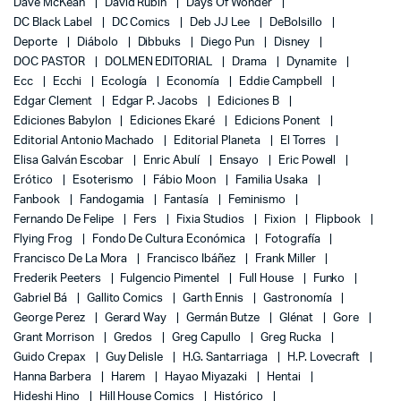
Dave McKean
David Rubin
Days Of Wonder
DC Black Label
DC Comics
Deb JJ Lee
DeBolsillo
Deporte
Diábolo
Dibbuks
Diego Pun
Disney
DOC PASTOR
DOLMEN EDITORIAL
Drama
Dynamite
Ecc
Ecchi
Ecología
Economía
Eddie Campbell
Edgar Clement
Edgar P. Jacobs
Ediciones B
Ediciones Babylon
Ediciones Ekaré
Edicions Ponent
Editorial Antonio Machado
Editorial Planeta
El Torres
Elisa Galván Escobar
Enric Abulí
Ensayo
Eric Powell
Erótico
Esoterismo
Fábio Moon
Familia Usaka
Fanbook
Fandogamia
Fantasía
Feminismo
Fernando De Felipe
Fers
Fixia Studios
Fixion
Flipbook
Flying Frog
Fondo De Cultura Económica
Fotografía
Francisco De La Mora
Francisco Ibáñez
Frank Miller
Frederik Peeters
Fulgencio Pimentel
Full House
Funko
Gabriel Bá
Gallito Comics
Garth Ennis
Gastronomía
George Perez
Gerard Way
Germán Butze
Glénat
Gore
Grant Morrison
Gredos
Greg Capullo
Greg Rucka
Guido Crepax
Guy Delisle
H.G. Santarriaga
H.P. Lovecraft
Hanna Barbera
Harem
Hayao Miyazaki
Hentai
Hideshi Hino
Hill House Comics
Histórico