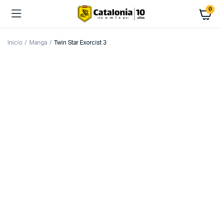
0
Inicio
Manga
Twin Star Exorcist 3