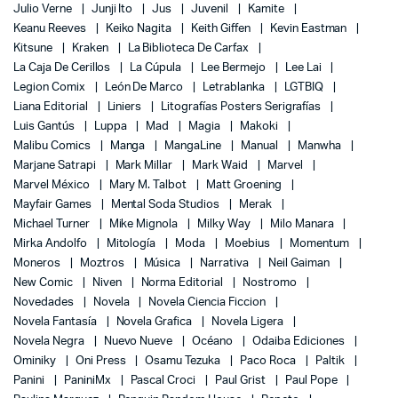
Julio Verne
Junji Ito
Jus
Juvenil
Kamite
Keanu Reeves
Keiko Nagita
Keith Giffen
Kevin Eastman
Kitsune
Kraken
La Biblioteca De Carfax
La Caja De Cerillos
La Cúpula
Lee Bermejo
Lee Lai
Legion Comix
León De Marco
Letrablanka
LGTBIQ
Liana Editorial
Liniers
Litografías Posters Serigrafías
Luis Gantús
Luppa
Mad
Magia
Makoki
Malibu Comics
Manga
MangaLine
Manual
Manwha
Marjane Satrapi
Mark Millar
Mark Waid
Marvel
Marvel México
Mary M. Talbot
Matt Groening
Mayfair Games
Mental Soda Studios
Merak
Michael Turner
Mike Mignola
Milky Way
Milo Manara
Mirka Andolfo
Mitología
Moda
Moebius
Momentum
Moneros
Moztros
Música
Narrativa
Neil Gaiman
New Comic
Niven
Norma Editorial
Nostromo
Novedades
Novela
Novela Ciencia Ficcion
Novela Fantasía
Novela Grafica
Novela Ligera
Novela Negra
Nuevo Nueve
Océano
Odaiba Ediciones
Ominiky
Oni Press
Osamu Tezuka
Paco Roca
Paltik
Panini
PaniniMx
Pascal Croci
Paul Grist
Paul Pope