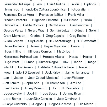
Fernando De Felipe
Fers
Fixia Studios
Fixion
Flipbook
Flying Frog
Fondo De Cultura Económica
Fotografía
Francisco De La Mora
Francisco Ibáñez
Frank Miller
Frederik Peeters
Fulgencio Pimentel
Full House
Funko
Gabriel Bá
Gallito Comics
Garth Ennis
Gastronomía
George Perez
Gerard Way
Germán Butze
Glénat
Gore
Grant Morrison
Gredos
Greg Capullo
Greg Rucka
Guido Crepax
Guy Delisle
H.G. Santarriaga
H.P. Lovecraft
Hanna Barbera
Harem
Hayao Miyazaki
Hentai
Hideshi Hino
Hill House Comics
Histórico
Historietas Hidrocalidas
Horacio Altuna
Horax
Horror
Hugo Pratt
Humor
Humor Negro
Idw
Ilarión
Image
Infantil
Inio Asano
Instituto Cultural De León
Isekai
Ivrea
Izdení D. Esquivel
Jack Kirby
Jaime Hernandez
Jan
Jason
Jean Giraud (Moebius)
Jean Webster
Jeff Lemire
Jeph Loeb
Jill Thompson
Jim Lee
Jim Starlin
Jimmy Palmiotti
Jis
JL Pescador
Jodorowsky
Joe Hill
Joe Sacco
Johnny Ryan
Jordi Bernet
Juan Díaz Canales
Juan Giménez
Juanjo Guarnido
Juegos
Juegos De Mesa
Julie Maroh