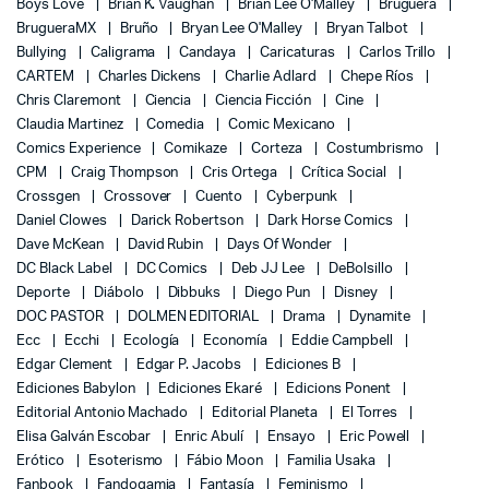
Boys Love
Brian K. Vaughan
Brian Lee O'Malley
Bruguera
BrugueraMX
Bruño
Bryan Lee O'Malley
Bryan Talbot
Bullying
Caligrama
Candaya
Caricaturas
Carlos Trillo
CARTEM
Charles Dickens
Charlie Adlard
Chepe Ríos
Chris Claremont
Ciencia
Ciencia Ficción
Cine
Claudia Martinez
Comedia
Comic Mexicano
Comics Experience
Comikaze
Corteza
Costumbrismo
CPM
Craig Thompson
Cris Ortega
Crítica Social
Crossgen
Crossover
Cuento
Cyberpunk
Daniel Clowes
Darick Robertson
Dark Horse Comics
Dave McKean
David Rubin
Days Of Wonder
DC Black Label
DC Comics
Deb JJ Lee
DeBolsillo
Deporte
Diábolo
Dibbuks
Diego Pun
Disney
DOC PASTOR
DOLMEN EDITORIAL
Drama
Dynamite
Ecc
Ecchi
Ecología
Economía
Eddie Campbell
Edgar Clement
Edgar P. Jacobs
Ediciones B
Ediciones Babylon
Ediciones Ekaré
Edicions Ponent
Editorial Antonio Machado
Editorial Planeta
El Torres
Elisa Galván Escobar
Enric Abulí
Ensayo
Eric Powell
Erótico
Esoterismo
Fábio Moon
Familia Usaka
Fanbook
Fandogamia
Fantasía
Feminismo