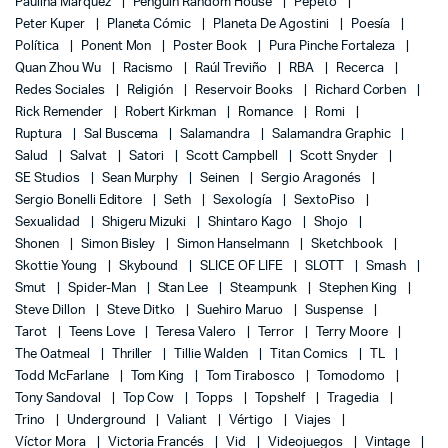
Paulina Marquez
Penguin Random House
Pepeto
Peter Kuper
Planeta Cómic
Planeta De Agostini
Poesía
Política
Ponent Mon
Poster Book
Pura Pinche Fortaleza
Quan Zhou Wu
Racismo
Raúl Treviño
RBA
Recerca
Redes Sociales
Religión
Reservoir Books
Richard Corben
Rick Remender
Robert Kirkman
Romance
Romi
Ruptura
Sal Buscema
Salamandra
Salamandra Graphic
Salud
Salvat
Satori
Scott Campbell
Scott Snyder
SE Studios
Sean Murphy
Seinen
Sergio Aragonés
Sergio Bonelli Editore
Seth
Sexología
SextoPiso
Sexualidad
Shigeru Mizuki
Shintaro Kago
Shojo
Shonen
Simon Bisley
Simon Hanselmann
Sketchbook
Skottie Young
Skybound
SLICE OF LIFE
SLOTT
Smash
Smut
Spider-Man
Stan Lee
Steampunk
Stephen King
Steve Dillon
Steve Ditko
Suehiro Maruo
Suspense
Tarot
Teens Love
Teresa Valero
Terror
Terry Moore
The Oatmeal
Thriller
Tillie Walden
Titan Comics
TL
Todd McFarlane
Tom King
Tom Tirabosco
Tomodomo
Tony Sandoval
Top Cow
Topps
Topshelf
Tragedia
Trino
Underground
Valiant
Vértigo
Viajes
Víctor Mora
Victoria Francés
Vid
Videojuegos
Vintage