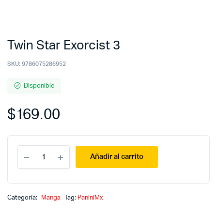
Twin Star Exorcist 3
SKU:
9786075286952
Disponible
$
169.00
Twin
Añadir al carrito
Star
Exorcist
3
quantity
Categoría:
Manga
Tag:
PaniniMx