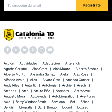
Registrate
Acción
Actividades
Adaptación
Aftershok
Agatha Christie
Alan Grant
Alan Moore
Alberto Breccia
Alberto Montt
Alejandra Gámez
Aleta
Alex Ross
Alfonso Azpiri
Alias
Alvaro Ortiz
Amanda Conner
Andy Riley
Antartic
Antología
Archie
Arechi
Artbook
Arte
Arturo Piña
Astiberri
Astronave
Augusto Mora
Autoayuda
Autobiográfico
Aventuras
Awa
Barry Windsor Smith
Bazaldua
Bef
Bélico
Bendis
Biografía
BL
Bongo
Boom!
Boxset