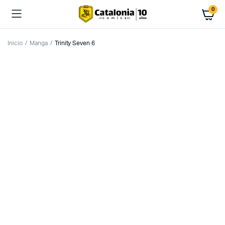
0
Inicio
Manga
Trinity Seven 6