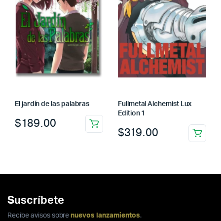
El jardín de las palabras
Fullmetal Alchemist Lux
Edition 1
$
189.00
$
319.00
Suscríbete
Recibe avisos sobre
nuevos lanzamientos
.