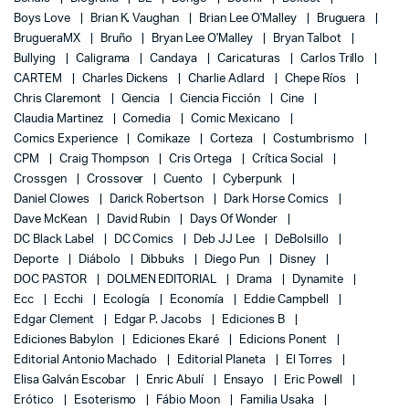
Boys Love
Brian K. Vaughan
Brian Lee O'Malley
Bruguera
BrugueraMX
Bruño
Bryan Lee O'Malley
Bryan Talbot
Bullying
Caligrama
Candaya
Caricaturas
Carlos Trillo
CARTEM
Charles Dickens
Charlie Adlard
Chepe Ríos
Chris Claremont
Ciencia
Ciencia Ficción
Cine
Claudia Martinez
Comedia
Comic Mexicano
Comics Experience
Comikaze
Corteza
Costumbrismo
CPM
Craig Thompson
Cris Ortega
Crítica Social
Crossgen
Crossover
Cuento
Cyberpunk
Daniel Clowes
Darick Robertson
Dark Horse Comics
Dave McKean
David Rubin
Days Of Wonder
DC Black Label
DC Comics
Deb JJ Lee
DeBolsillo
Deporte
Diábolo
Dibbuks
Diego Pun
Disney
DOC PASTOR
DOLMEN EDITORIAL
Drama
Dynamite
Ecc
Ecchi
Ecología
Economía
Eddie Campbell
Edgar Clement
Edgar P. Jacobs
Ediciones B
Ediciones Babylon
Ediciones Ekaré
Edicions Ponent
Editorial Antonio Machado
Editorial Planeta
El Torres
Elisa Galván Escobar
Enric Abulí
Ensayo
Eric Powell
Erótico
Esoterismo
Fábio Moon
Familia Usaka