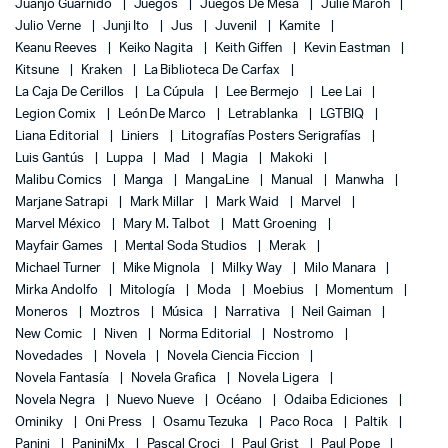
Juanjo Guarnido
Juegos
Juegos De Mesa
Julie Maroh
Julio Verne
Junji Ito
Jus
Juvenil
Kamite
Keanu Reeves
Keiko Nagita
Keith Giffen
Kevin Eastman
Kitsune
Kraken
La Biblioteca De Carfax
La Caja De Cerillos
La Cúpula
Lee Bermejo
Lee Lai
Legion Comix
León De Marco
Letrablanka
LGTBIQ
Liana Editorial
Liniers
Litografías Posters Serigrafías
Luis Gantús
Luppa
Mad
Magia
Makoki
Malibu Comics
Manga
MangaLine
Manual
Manwha
Marjane Satrapi
Mark Millar
Mark Waid
Marvel
Marvel México
Mary M. Talbot
Matt Groening
Mayfair Games
Mental Soda Studios
Merak
Michael Turner
Mike Mignola
Milky Way
Milo Manara
Mirka Andolfo
Mitología
Moda
Moebius
Momentum
Moneros
Moztros
Música
Narrativa
Neil Gaiman
New Comic
Niven
Norma Editorial
Nostromo
Novedades
Novela
Novela Ciencia Ficcion
Novela Fantasía
Novela Grafica
Novela Ligera
Novela Negra
Nuevo Nueve
Océano
Odaiba Ediciones
Ominiky
Oni Press
Osamu Tezuka
Paco Roca
Paltik
Panini
PaniniMx
Pascal Croci
Paul Grist
Paul Pope