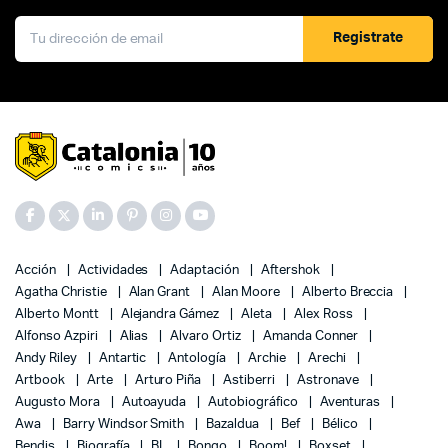
Registrate
Acción
Actividades
Adaptación
Aftershok
Agatha Christie
Alan Grant
Alan Moore
Alberto Breccia
Alberto Montt
Alejandra Gámez
Aleta
Alex Ross
Alfonso Azpiri
Alias
Alvaro Ortiz
Amanda Conner
Andy Riley
Antartic
Antología
Archie
Arechi
Artbook
Arte
Arturo Piña
Astiberri
Astronave
Augusto Mora
Autoayuda
Autobiográfico
Aventuras
Awa
Barry Windsor Smith
Bazaldua
Bef
Bélico
Bendis
Biografía
BL
Bongo
Boom!
Boxset