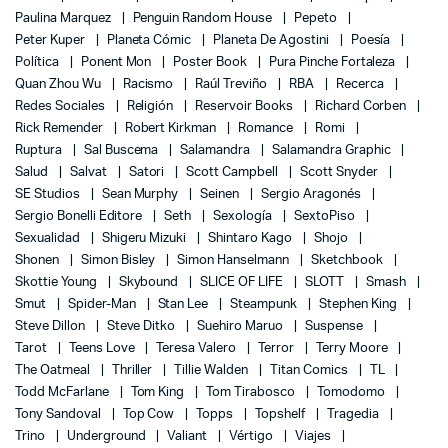
Paulina Marquez
Penguin Random House
Pepeto
Peter Kuper
Planeta Cómic
Planeta De Agostini
Poesía
Política
Ponent Mon
Poster Book
Pura Pinche Fortaleza
Quan Zhou Wu
Racismo
Raúl Treviño
RBA
Recerca
Redes Sociales
Religión
Reservoir Books
Richard Corben
Rick Remender
Robert Kirkman
Romance
Romi
Ruptura
Sal Buscema
Salamandra
Salamandra Graphic
Salud
Salvat
Satori
Scott Campbell
Scott Snyder
SE Studios
Sean Murphy
Seinen
Sergio Aragonés
Sergio Bonelli Editore
Seth
Sexología
SextoPiso
Sexualidad
Shigeru Mizuki
Shintaro Kago
Shojo
Shonen
Simon Bisley
Simon Hanselmann
Sketchbook
Skottie Young
Skybound
SLICE OF LIFE
SLOTT
Smash
Smut
Spider-Man
Stan Lee
Steampunk
Stephen King
Steve Dillon
Steve Ditko
Suehiro Maruo
Suspense
Tarot
Teens Love
Teresa Valero
Terror
Terry Moore
The Oatmeal
Thriller
Tillie Walden
Titan Comics
TL
Todd McFarlane
Tom King
Tom Tirabosco
Tomodomo
Tony Sandoval
Top Cow
Topps
Topshelf
Tragedia
Trino
Underground
Valiant
Vértigo
Viajes