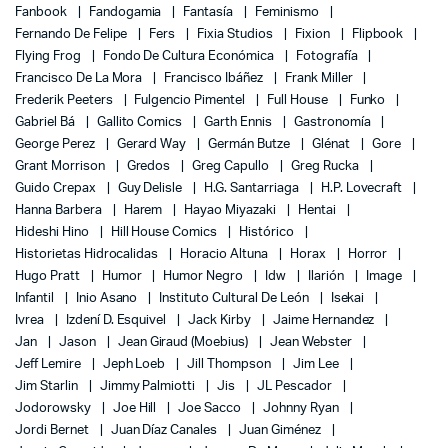
Fanbook
Fandogamia
Fantasía
Feminismo
Fernando De Felipe
Fers
Fixia Studios
Fixion
Flipbook
Flying Frog
Fondo De Cultura Económica
Fotografía
Francisco De La Mora
Francisco Ibáñez
Frank Miller
Frederik Peeters
Fulgencio Pimentel
Full House
Funko
Gabriel Bá
Gallito Comics
Garth Ennis
Gastronomía
George Perez
Gerard Way
Germán Butze
Glénat
Gore
Grant Morrison
Gredos
Greg Capullo
Greg Rucka
Guido Crepax
Guy Delisle
H.G. Santarriaga
H.P. Lovecraft
Hanna Barbera
Harem
Hayao Miyazaki
Hentai
Hideshi Hino
Hill House Comics
Histórico
Historietas Hidrocalidas
Horacio Altuna
Horax
Horror
Hugo Pratt
Humor
Humor Negro
Idw
Ilarión
Image
Infantil
Inio Asano
Instituto Cultural De León
Isekai
Ivrea
Izdení D. Esquivel
Jack Kirby
Jaime Hernandez
Jan
Jason
Jean Giraud (Moebius)
Jean Webster
Jeff Lemire
Jeph Loeb
Jill Thompson
Jim Lee
Jim Starlin
Jimmy Palmiotti
Jis
JL Pescador
Jodorowsky
Joe Hill
Joe Sacco
Johnny Ryan
Jordi Bernet
Juan Díaz Canales
Juan Giménez