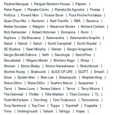
Paulina Marquez
Penguin Random House
Pepeto
Peter Kuper
Planeta Cómic
Planeta De Agostini
Poesía
Política
Ponent Mon
Poster Book
Pura Pinche Fortaleza
Quan Zhou Wu
Racismo
Raúl Treviño
RBA
Recerca
Redes Sociales
Religión
Reservoir Books
Richard Corben
Rick Remender
Robert Kirkman
Romance
Romi
Ruptura
Sal Buscema
Salamandra
Salamandra Graphic
Salud
Salvat
Satori
Scott Campbell
Scott Snyder
SE Studios
Sean Murphy
Seinen
Sergio Aragonés
Sergio Bonelli Editore
Seth
Sexología
SextoPiso
Sexualidad
Shigeru Mizuki
Shintaro Kago
Shojo
Shonen
Simon Bisley
Simon Hanselmann
Sketchbook
Skottie Young
Skybound
SLICE OF LIFE
SLOTT
Smash
Smut
Spider-Man
Stan Lee
Steampunk
Stephen King
Steve Dillon
Steve Ditko
Suehiro Maruo
Suspense
Tarot
Teens Love
Teresa Valero
Terror
Terry Moore
The Oatmeal
Thriller
Tillie Walden
Titan Comics
TL
Todd McFarlane
Tom King
Tom Tirabosco
Tomodomo
Tony Sandoval
Top Cow
Topps
Topshelf
Tragedia
Trino
Underground
Valiant
Vértigo
Viajes