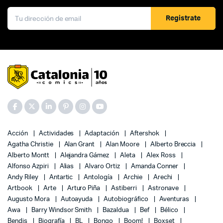
Registrate
Acción
Actividades
Adaptación
Aftershok
Agatha Christie
Alan Grant
Alan Moore
Alberto Breccia
Alberto Montt
Alejandra Gámez
Aleta
Alex Ross
Alfonso Azpiri
Alias
Alvaro Ortiz
Amanda Conner
Andy Riley
Antartic
Antología
Archie
Arechi
Artbook
Arte
Arturo Piña
Astiberri
Astronave
Augusto Mora
Autoayuda
Autobiográfico
Aventuras
Awa
Barry Windsor Smith
Bazaldua
Bef
Bélico
Bendis
Biografía
BL
Bongo
Boom!
Boxset