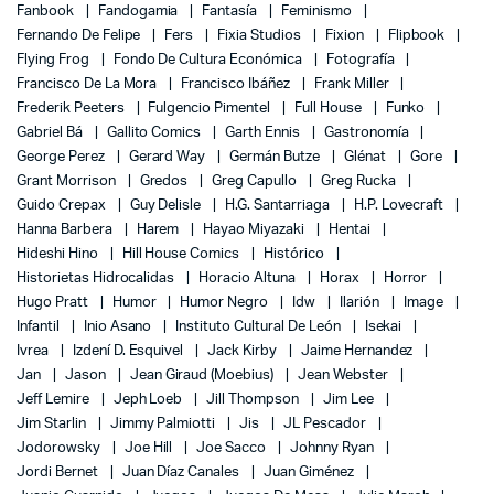
Fanbook
Fandogamia
Fantasía
Feminismo
Fernando De Felipe
Fers
Fixia Studios
Fixion
Flipbook
Flying Frog
Fondo De Cultura Económica
Fotografía
Francisco De La Mora
Francisco Ibáñez
Frank Miller
Frederik Peeters
Fulgencio Pimentel
Full House
Funko
Gabriel Bá
Gallito Comics
Garth Ennis
Gastronomía
George Perez
Gerard Way
Germán Butze
Glénat
Gore
Grant Morrison
Gredos
Greg Capullo
Greg Rucka
Guido Crepax
Guy Delisle
H.G. Santarriaga
H.P. Lovecraft
Hanna Barbera
Harem
Hayao Miyazaki
Hentai
Hideshi Hino
Hill House Comics
Histórico
Historietas Hidrocalidas
Horacio Altuna
Horax
Horror
Hugo Pratt
Humor
Humor Negro
Idw
Ilarión
Image
Infantil
Inio Asano
Instituto Cultural De León
Isekai
Ivrea
Izdení D. Esquivel
Jack Kirby
Jaime Hernandez
Jan
Jason
Jean Giraud (Moebius)
Jean Webster
Jeff Lemire
Jeph Loeb
Jill Thompson
Jim Lee
Jim Starlin
Jimmy Palmiotti
Jis
JL Pescador
Jodorowsky
Joe Hill
Joe Sacco
Johnny Ryan
Jordi Bernet
Juan Díaz Canales
Juan Giménez