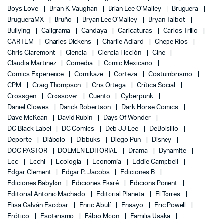
Boys Love
Brian K. Vaughan
Brian Lee O'Malley
Bruguera
BrugueraMX
Bruño
Bryan Lee O'Malley
Bryan Talbot
Bullying
Caligrama
Candaya
Caricaturas
Carlos Trillo
CARTEM
Charles Dickens
Charlie Adlard
Chepe Ríos
Chris Claremont
Ciencia
Ciencia Ficción
Cine
Claudia Martinez
Comedia
Comic Mexicano
Comics Experience
Comikaze
Corteza
Costumbrismo
CPM
Craig Thompson
Cris Ortega
Crítica Social
Crossgen
Crossover
Cuento
Cyberpunk
Daniel Clowes
Darick Robertson
Dark Horse Comics
Dave McKean
David Rubin
Days Of Wonder
DC Black Label
DC Comics
Deb JJ Lee
DeBolsillo
Deporte
Diábolo
Dibbuks
Diego Pun
Disney
DOC PASTOR
DOLMEN EDITORIAL
Drama
Dynamite
Ecc
Ecchi
Ecología
Economía
Eddie Campbell
Edgar Clement
Edgar P. Jacobs
Ediciones B
Ediciones Babylon
Ediciones Ekaré
Edicions Ponent
Editorial Antonio Machado
Editorial Planeta
El Torres
Elisa Galván Escobar
Enric Abulí
Ensayo
Eric Powell
Erótico
Esoterismo
Fábio Moon
Familia Usaka