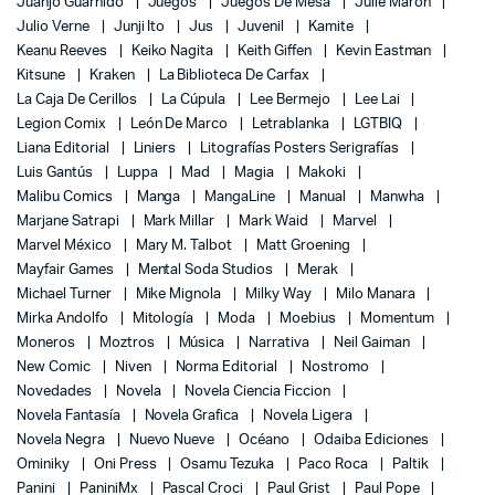
Juanjo Guarnido
Juegos
Juegos De Mesa
Julie Maroh
Julio Verne
Junji Ito
Jus
Juvenil
Kamite
Keanu Reeves
Keiko Nagita
Keith Giffen
Kevin Eastman
Kitsune
Kraken
La Biblioteca De Carfax
La Caja De Cerillos
La Cúpula
Lee Bermejo
Lee Lai
Legion Comix
León De Marco
Letrablanka
LGTBIQ
Liana Editorial
Liniers
Litografías Posters Serigrafías
Luis Gantús
Luppa
Mad
Magia
Makoki
Malibu Comics
Manga
MangaLine
Manual
Manwha
Marjane Satrapi
Mark Millar
Mark Waid
Marvel
Marvel México
Mary M. Talbot
Matt Groening
Mayfair Games
Mental Soda Studios
Merak
Michael Turner
Mike Mignola
Milky Way
Milo Manara
Mirka Andolfo
Mitología
Moda
Moebius
Momentum
Moneros
Moztros
Música
Narrativa
Neil Gaiman
New Comic
Niven
Norma Editorial
Nostromo
Novedades
Novela
Novela Ciencia Ficcion
Novela Fantasía
Novela Grafica
Novela Ligera
Novela Negra
Nuevo Nueve
Océano
Odaiba Ediciones
Ominiky
Oni Press
Osamu Tezuka
Paco Roca
Paltik
Panini
PaniniMx
Pascal Croci
Paul Grist
Paul Pope