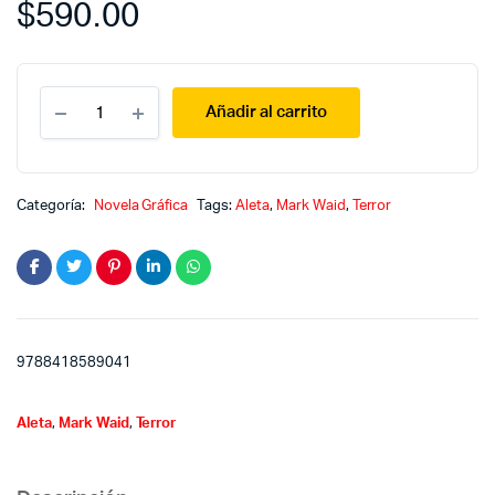
$
590.00
The
Añadir al carrito
Unknown
:
el
diablo
hecho
Categoría:
Novela Gráfica
Tags:
Aleta
,
Mark Waid
,
Terror
carne
quantity
9788418589041
Aleta
,
Mark Waid
,
Terror