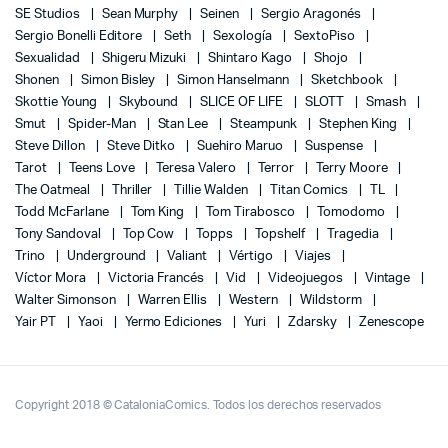
SE Studios
Sean Murphy
Seinen
Sergio Aragonés
Sergio Bonelli Editore
Seth
Sexología
SextoPiso
Sexualidad
Shigeru Mizuki
Shintaro Kago
Shojo
Shonen
Simon Bisley
Simon Hanselmann
Sketchbook
Skottie Young
Skybound
SLICE OF LIFE
SLOTT
Smash
Smut
Spider-Man
Stan Lee
Steampunk
Stephen King
Steve Dillon
Steve Ditko
Suehiro Maruo
Suspense
Tarot
Teens Love
Teresa Valero
Terror
Terry Moore
The Oatmeal
Thriller
Tillie Walden
Titan Comics
TL
Todd McFarlane
Tom King
Tom Tirabosco
Tomodomo
Tony Sandoval
Top Cow
Topps
Topshelf
Tragedia
Trino
Underground
Valiant
Vértigo
Viajes
Víctor Mora
Victoria Francés
Vid
Videojuegos
Vintage
Walter Simonson
Warren Ellis
Western
Wildstorm
Yair PT
Yaoi
Yermo Ediciones
Yuri
Zdarsky
Zenescope
Copyright 2018 © CataloniaComics. Todos los derechos reservados