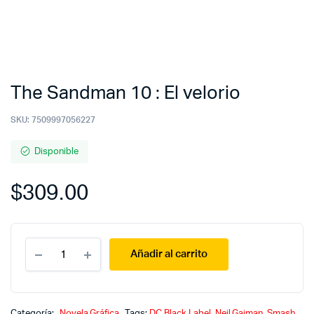
The Sandman 10 : El velorio
SKU:
7509997056227
Disponible
$
309.00
The
Añadir al carrito
Sandman
10
:
El
velorio
Categoría:
Novela Gráfica
Tags:
DC Black Label
,
Neil Gaiman
,
Smash