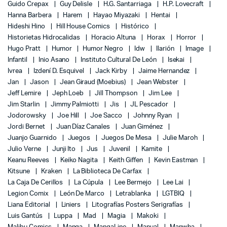
Guido Crepax
Guy Delisle
H.G. Santarriaga
H.P. Lovecraft
Hanna Barbera
Harem
Hayao Miyazaki
Hentai
Hideshi Hino
Hill House Comics
Histórico
Historietas Hidrocalidas
Horacio Altuna
Horax
Horror
Hugo Pratt
Humor
Humor Negro
Idw
Ilarión
Image
Infantil
Inio Asano
Instituto Cultural De León
Isekai
Ivrea
Izdení D. Esquivel
Jack Kirby
Jaime Hernandez
Jan
Jason
Jean Giraud (Moebius)
Jean Webster
Jeff Lemire
Jeph Loeb
Jill Thompson
Jim Lee
Jim Starlin
Jimmy Palmiotti
Jis
JL Pescador
Jodorowsky
Joe Hill
Joe Sacco
Johnny Ryan
Jordi Bernet
Juan Díaz Canales
Juan Giménez
Juanjo Guarnido
Juegos
Juegos De Mesa
Julie Maroh
Julio Verne
Junji Ito
Jus
Juvenil
Kamite
Keanu Reeves
Keiko Nagita
Keith Giffen
Kevin Eastman
Kitsune
Kraken
La Biblioteca De Carfax
La Caja De Cerillos
La Cúpula
Lee Bermejo
Lee Lai
Legion Comix
León De Marco
Letrablanka
LGTBIQ
Liana Editorial
Liniers
Litografías Posters Serigrafías
Luis Gantús
Luppa
Mad
Magia
Makoki