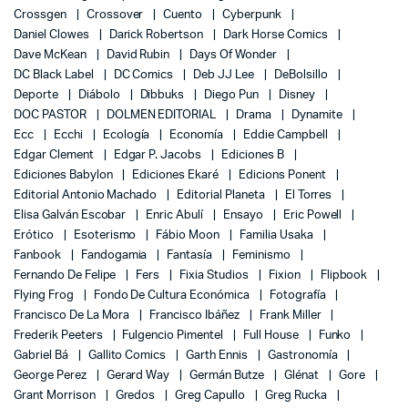
Crossgen
Crossover
Cuento
Cyberpunk
Daniel Clowes
Darick Robertson
Dark Horse Comics
Dave McKean
David Rubin
Days Of Wonder
DC Black Label
DC Comics
Deb JJ Lee
DeBolsillo
Deporte
Diábolo
Dibbuks
Diego Pun
Disney
DOC PASTOR
DOLMEN EDITORIAL
Drama
Dynamite
Ecc
Ecchi
Ecología
Economía
Eddie Campbell
Edgar Clement
Edgar P. Jacobs
Ediciones B
Ediciones Babylon
Ediciones Ekaré
Edicions Ponent
Editorial Antonio Machado
Editorial Planeta
El Torres
Elisa Galván Escobar
Enric Abulí
Ensayo
Eric Powell
Erótico
Esoterismo
Fábio Moon
Familia Usaka
Fanbook
Fandogamia
Fantasía
Feminismo
Fernando De Felipe
Fers
Fixia Studios
Fixion
Flipbook
Flying Frog
Fondo De Cultura Económica
Fotografía
Francisco De La Mora
Francisco Ibáñez
Frank Miller
Frederik Peeters
Fulgencio Pimentel
Full House
Funko
Gabriel Bá
Gallito Comics
Garth Ennis
Gastronomía
George Perez
Gerard Way
Germán Butze
Glénat
Gore
Grant Morrison
Gredos
Greg Capullo
Greg Rucka