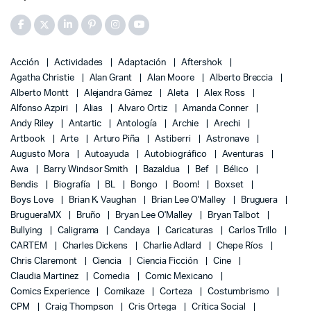
Acción
Actividades
Adaptación
Aftershok
Agatha Christie
Alan Grant
Alan Moore
Alberto Breccia
Alberto Montt
Alejandra Gámez
Aleta
Alex Ross
Alfonso Azpiri
Alias
Alvaro Ortiz
Amanda Conner
Andy Riley
Antartic
Antología
Archie
Arechi
Artbook
Arte
Arturo Piña
Astiberri
Astronave
Augusto Mora
Autoayuda
Autobiográfico
Aventuras
Awa
Barry Windsor Smith
Bazaldua
Bef
Bélico
Bendis
Biografía
BL
Bongo
Boom!
Boxset
Boys Love
Brian K. Vaughan
Brian Lee O'Malley
Bruguera
BrugueraMX
Bruño
Bryan Lee O'Malley
Bryan Talbot
Bullying
Caligrama
Candaya
Caricaturas
Carlos Trillo
CARTEM
Charles Dickens
Charlie Adlard
Chepe Ríos
Chris Claremont
Ciencia
Ciencia Ficción
Cine
Claudia Martinez
Comedia
Comic Mexicano
Comics Experience
Comikaze
Corteza
Costumbrismo
CPM
Craig Thompson
Cris Ortega
Crítica Social