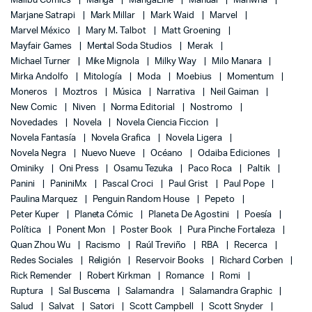
Malibu Comics
Manga
MangaLine
Manual
Manwha
Marjane Satrapi
Mark Millar
Mark Waid
Marvel
Marvel México
Mary M. Talbot
Matt Groening
Mayfair Games
Mental Soda Studios
Merak
Michael Turner
Mike Mignola
Milky Way
Milo Manara
Mirka Andolfo
Mitología
Moda
Moebius
Momentum
Moneros
Moztros
Música
Narrativa
Neil Gaiman
New Comic
Niven
Norma Editorial
Nostromo
Novedades
Novela
Novela Ciencia Ficcion
Novela Fantasía
Novela Grafica
Novela Ligera
Novela Negra
Nuevo Nueve
Océano
Odaiba Ediciones
Ominiky
Oni Press
Osamu Tezuka
Paco Roca
Paltik
Panini
PaniniMx
Pascal Croci
Paul Grist
Paul Pope
Paulina Marquez
Penguin Random House
Pepeto
Peter Kuper
Planeta Cómic
Planeta De Agostini
Poesía
Política
Ponent Mon
Poster Book
Pura Pinche Fortaleza
Quan Zhou Wu
Racismo
Raúl Treviño
RBA
Recerca
Redes Sociales
Religión
Reservoir Books
Richard Corben
Rick Remender
Robert Kirkman
Romance
Romi
Ruptura
Sal Buscema
Salamandra
Salamandra Graphic
Salud
Salvat
Satori
Scott Campbell
Scott Snyder