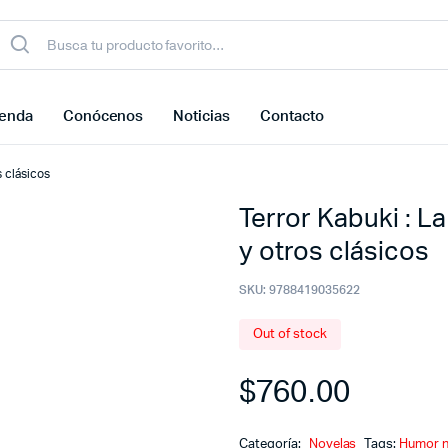
ienda
Conócenos
Noticias
Contacto
s clásicos
Terror Kabuki : L
y otros clásicos
SKU:
9788419035622
Out of stock
$
760.00
Categoría:
Novelas
Tags:
Humor 