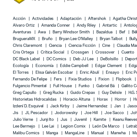
Acción
Actividades
Adaptación
Aftershok
Agatha Chris
Alvaro Ortiz
Amanda Conner
Andy Riley
Antartic
Antolo
Aventuras
Awa
Barry Windsor Smith
Bazaldua
Bef
Bé
BrugueraMX
Bruño
Bryan Lee O'Malley
Bryan Talbot
Bull
Chris Claremont
Ciencia
Ciencia Ficción
Cine
Claudia Ma
Cris Ortega
Crítica Social
Crossgen
Crossover
Cuento
DC Black Label
DC Comics
Deb JJ Lee
DeBolsillo
Depor
Ecología
Economía
Eddie Campbell
Edgar Clement
Edga
El Torres
Elisa Galván Escobar
Enric Abulí
Ensayo
Eric 
Fernando De Felipe
Fers
Fixia Studios
Fixion
Flipbook
Fulgencio Pimentel
Full House
Funko
Gabriel Bá
Gallito 
Greg Capullo
Greg Rucka
Guido Crepax
Guy Delisle
H.G.
Historietas Hidrocalidas
Horacio Altuna
Horax
Horror
H
Izdení D. Esquivel
Jack Kirby
Jaime Hernandez
Jan
Jas
Jis
JL Pescador
Jodorowsky
Joe Hill
Joe Sacco
Jo
Julio Verne
Junji Ito
Jus
Juvenil
Kamite
Keanu Reeve
Lee Bermejo
Lee Lai
Legion Comix
León De Marco
Letra
Malibu Comics
Manga
MangaLine
Manual
Manwha
Ma