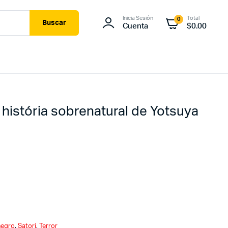
Inicia Sesión
Total
0
Buscar
Cuenta
$
0.00
a história sobrenatural de Yotsuya
negro
,
Satori
,
Terror