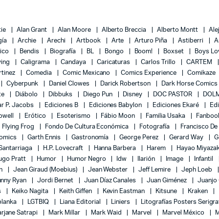
tie
Alan Grant
Alan Moore
Alberto Breccia
Alberto Montt
Ale
gía
Archie
Arechi
Artbook
Arte
Arturo Piña
Astiberri
A
lico
Bendis
Biografía
BL
Bongo
Boom!
Boxset
Boys L
ying
Caligrama
Candaya
Caricaturas
Carlos Trillo
CARTEM
rtinez
Comedia
Comic Mexicano
Comics Experience
Comikaze
Cyberpunk
Daniel Clowes
Darick Robertson
Dark Horse Comics
te
Diábolo
Dibbuks
Diego Pun
Disney
DOC PASTOR
DOLM
r P. Jacobs
Ediciones B
Ediciones Babylon
Ediciones Ekaré
Ed
Powell
Erótico
Esoterismo
Fábio Moon
Familia Usaka
Fanboo
Flying Frog
Fondo De Cultura Económica
Fotografía
Francisco De
Comics
Garth Ennis
Gastronomía
George Perez
Gerard Way
G
 Santarriaga
H.P. Lovecraft
Hanna Barbera
Harem
Hayao Miyaza
ugo Pratt
Humor
Humor Negro
Idw
Ilarión
Image
Infantil
on
Jean Giraud (Moebius)
Jean Webster
Jeff Lemire
Jeph Loeb
hnny Ryan
Jordi Bernet
Juan Díaz Canales
Juan Giménez
Juanjo
s
Keiko Nagita
Keith Giffen
Kevin Eastman
Kitsune
Kraken
blanka
LGTBIQ
Liana Editorial
Liniers
Litografías Posters Serigra
rjane Satrapi
Mark Millar
Mark Waid
Marvel
Marvel México
M