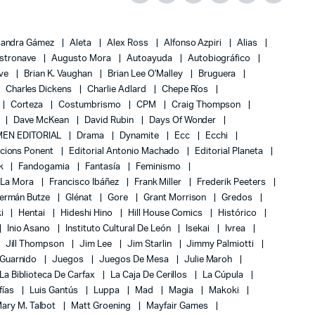
jandra Gámez
Aleta
Alex Ross
Alfonso Azpiri
Alias
stronave
Augusto Mora
Autoayuda
Autobiográfico
ove
Brian K. Vaughan
Brian Lee O'Malley
Bruguera
Charles Dickens
Charlie Adlard
Chepe Ríos
Corteza
Costumbrismo
CPM
Craig Thompson
Dave McKean
David Rubin
Days Of Wonder
EN EDITORIAL
Drama
Dynamite
Ecc
Ecchi
icions Ponent
Editorial Antonio Machado
Editorial Planeta
k
Fandogamia
Fantasía
Feminismo
 La Mora
Francisco Ibáñez
Frank Miller
Frederik Peeters
ermán Butze
Glénat
Gore
Grant Morrison
Gredos
ki
Hentai
Hideshi Hino
Hill House Comics
Histórico
Inio Asano
Instituto Cultural De León
Isekai
Ivrea
Jill Thompson
Jim Lee
Jim Starlin
Jimmy Palmiotti
 Guarnido
Juegos
Juegos De Mesa
Julie Maroh
La Biblioteca De Carfax
La Caja De Cerillos
La Cúpula
fías
Luis Gantús
Luppa
Mad
Magia
Makoki
ary M. Talbot
Matt Groening
Mayfair Games