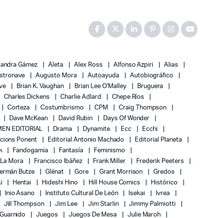
jandra Gámez
Aleta
Alex Ross
Alfonso Azpiri
Alias
stronave
Augusto Mora
Autoayuda
Autobiográfico
ove
Brian K. Vaughan
Brian Lee O'Malley
Bruguera
Charles Dickens
Charlie Adlard
Chepe Ríos
Corteza
Costumbrismo
CPM
Craig Thompson
Dave McKean
David Rubin
Days Of Wonder
EN EDITORIAL
Drama
Dynamite
Ecc
Ecchi
icions Ponent
Editorial Antonio Machado
Editorial Planeta
k
Fandogamia
Fantasía
Feminismo
 La Mora
Francisco Ibáñez
Frank Miller
Frederik Peeters
ermán Butze
Glénat
Gore
Grant Morrison
Gredos
ki
Hentai
Hideshi Hino
Hill House Comics
Histórico
Inio Asano
Instituto Cultural De León
Isekai
Ivrea
Jill Thompson
Jim Lee
Jim Starlin
Jimmy Palmiotti
 Guarnido
Juegos
Juegos De Mesa
Julie Maroh