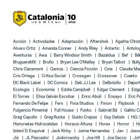
Acción
Actividades
Adaptación
Aftershok
Agatha Chris
Alvaro Ortiz
Amanda Conner
Andy Riley
Antartic
Antolo
Aventuras
Awa
Barry Windsor Smith
Bazaldua
Bef
Bé
BrugueraMX
Bruño
Bryan Lee O'Malley
Bryan Talbot
Bull
Chris Claremont
Ciencia
Ciencia Ficción
Cine
Claudia Ma
Cris Ortega
Crítica Social
Crossgen
Crossover
Cuento
DC Black Label
DC Comics
Deb JJ Lee
DeBolsillo
Depor
Ecología
Economía
Eddie Campbell
Edgar Clement
Edga
El Torres
Elisa Galván Escobar
Enric Abulí
Ensayo
Eric 
Fernando De Felipe
Fers
Fixia Studios
Fixion
Flipbook
Fulgencio Pimentel
Full House
Funko
Gabriel Bá
Gallito 
Greg Capullo
Greg Rucka
Guido Crepax
Guy Delisle
H.G.
Historietas Hidrocalidas
Horacio Altuna
Horax
Horror
H
Izdení D. Esquivel
Jack Kirby
Jaime Hernandez
Jan
Jas
Jis
JL Pescador
Jodorowsky
Joe Hill
Joe Sacco
Jo