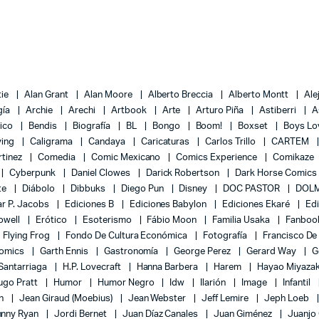
tie
Alan Grant
Alan Moore
Alberto Breccia
Alberto Montt
Ale
gía
Archie
Arechi
Artbook
Arte
Arturo Piña
Astiberri
A
lico
Bendis
Biografía
BL
Bongo
Boom!
Boxset
Boys L
ying
Caligrama
Candaya
Caricaturas
Carlos Trillo
CARTEM
rtinez
Comedia
Comic Mexicano
Comics Experience
Comikaze
Cyberpunk
Daniel Clowes
Darick Robertson
Dark Horse Comics
te
Diábolo
Dibbuks
Diego Pun
Disney
DOC PASTOR
DOLM
r P. Jacobs
Ediciones B
Ediciones Babylon
Ediciones Ekaré
Ed
Powell
Erótico
Esoterismo
Fábio Moon
Familia Usaka
Fanboo
Flying Frog
Fondo De Cultura Económica
Fotografía
Francisco De
Comics
Garth Ennis
Gastronomía
George Perez
Gerard Way
G
 Santarriaga
H.P. Lovecraft
Hanna Barbera
Harem
Hayao Miyaza
ugo Pratt
Humor
Humor Negro
Idw
Ilarión
Image
Infantil
on
Jean Giraud (Moebius)
Jean Webster
Jeff Lemire
Jeph Loeb
hnny Ryan
Jordi Bernet
Juan Díaz Canales
Juan Giménez
Juanjo