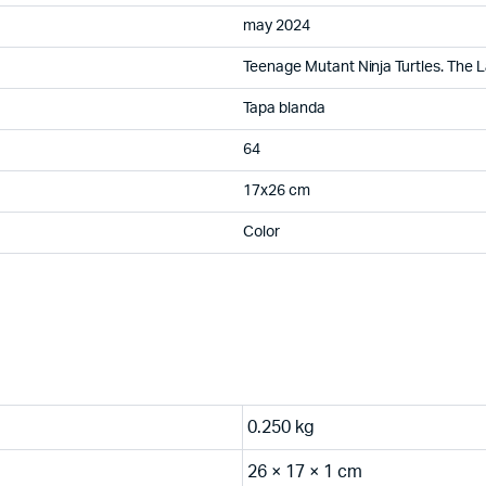
may 2024
Teenage Mutant Ninja Turtles. The L
Tapa blanda
64
17x26 cm
Color
0.250 kg
26 × 17 × 1 cm