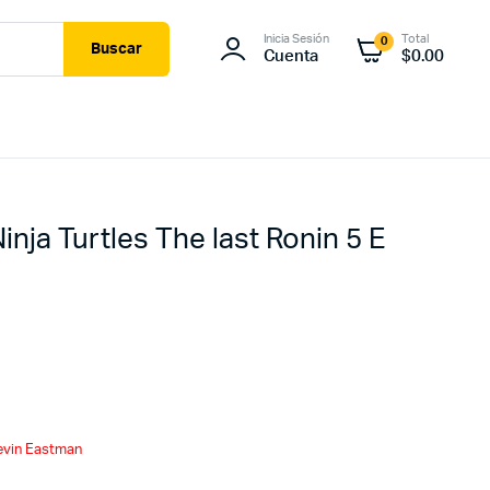
Inicia Sesión
Total
0
Buscar
Cuenta
$
0.00
nja Turtles The last Ronin 5 E
evin Eastman