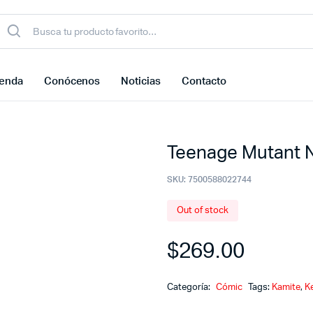
ienda
Conócenos
Noticias
Contacto
Teenage Mutant Ni
SKU:
7500588022744
Out of stock
$
269.00
Categoría:
Cómic
Tags:
Kamite
,
K