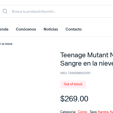
ienda
Conócenos
Noticias
Contacto
 la nieve
Teenage Mutant Ni
Sangre en la niev
SKU:
7500588022591
Out of stock
$
269.00
Categoría:
Cómic
Tags:
Kamite
,
K