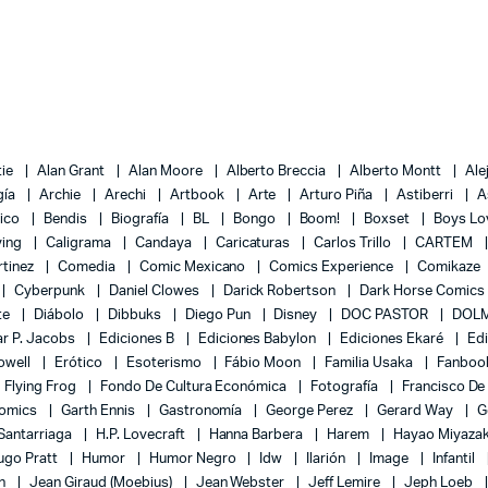
tie
Alan Grant
Alan Moore
Alberto Breccia
Alberto Montt
Ale
gía
Archie
Arechi
Artbook
Arte
Arturo Piña
Astiberri
A
lico
Bendis
Biografía
BL
Bongo
Boom!
Boxset
Boys L
ying
Caligrama
Candaya
Caricaturas
Carlos Trillo
CARTEM
rtinez
Comedia
Comic Mexicano
Comics Experience
Comikaze
Cyberpunk
Daniel Clowes
Darick Robertson
Dark Horse Comics
te
Diábolo
Dibbuks
Diego Pun
Disney
DOC PASTOR
DOLM
r P. Jacobs
Ediciones B
Ediciones Babylon
Ediciones Ekaré
Ed
Powell
Erótico
Esoterismo
Fábio Moon
Familia Usaka
Fanboo
Flying Frog
Fondo De Cultura Económica
Fotografía
Francisco De
Comics
Garth Ennis
Gastronomía
George Perez
Gerard Way
G
 Santarriaga
H.P. Lovecraft
Hanna Barbera
Harem
Hayao Miyaza
ugo Pratt
Humor
Humor Negro
Idw
Ilarión
Image
Infantil
on
Jean Giraud (Moebius)
Jean Webster
Jeff Lemire
Jeph Loeb