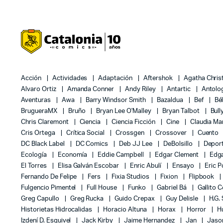
Acción
Actividades
Adaptación
Aftershok
Agatha Chris
Alvaro Ortiz
Amanda Conner
Andy Riley
Antartic
Antolo
Aventuras
Awa
Barry Windsor Smith
Bazaldua
Bef
Bé
BrugueraMX
Bruño
Bryan Lee O'Malley
Bryan Talbot
Bull
Chris Claremont
Ciencia
Ciencia Ficción
Cine
Claudia Ma
Cris Ortega
Crítica Social
Crossgen
Crossover
Cuento
DC Black Label
DC Comics
Deb JJ Lee
DeBolsillo
Depor
Ecología
Economía
Eddie Campbell
Edgar Clement
Edga
El Torres
Elisa Galván Escobar
Enric Abulí
Ensayo
Eric 
Fernando De Felipe
Fers
Fixia Studios
Fixion
Flipbook
Fulgencio Pimentel
Full House
Funko
Gabriel Bá
Gallito 
Greg Capullo
Greg Rucka
Guido Crepax
Guy Delisle
H.G.
Historietas Hidrocalidas
Horacio Altuna
Horax
Horror
H
Izdení D. Esquivel
Jack Kirby
Jaime Hernandez
Jan
Jas