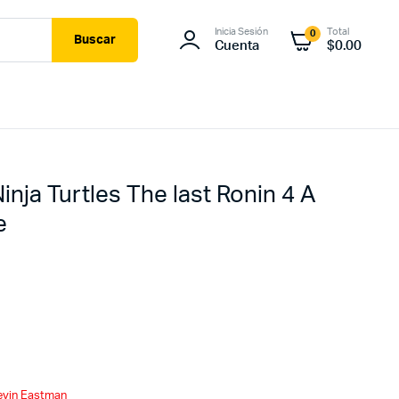
Inicia Sesión
Total
0
Buscar
Cuenta
$
0.00
nja Turtles The last Ronin 4 A
e
evin Eastman