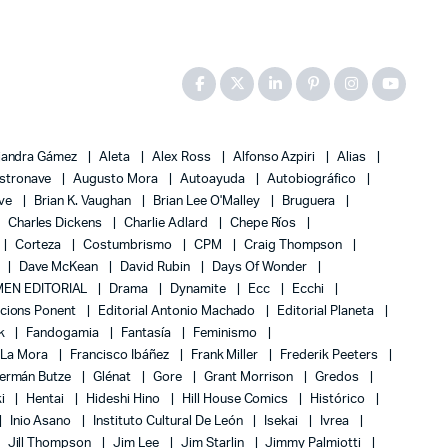
jandra Gámez
Aleta
Alex Ross
Alfonso Azpiri
Alias
stronave
Augusto Mora
Autoayuda
Autobiográfico
ove
Brian K. Vaughan
Brian Lee O'Malley
Bruguera
Charles Dickens
Charlie Adlard
Chepe Ríos
Corteza
Costumbrismo
CPM
Craig Thompson
Dave McKean
David Rubin
Days Of Wonder
EN EDITORIAL
Drama
Dynamite
Ecc
Ecchi
icions Ponent
Editorial Antonio Machado
Editorial Planeta
k
Fandogamia
Fantasía
Feminismo
 La Mora
Francisco Ibáñez
Frank Miller
Frederik Peeters
ermán Butze
Glénat
Gore
Grant Morrison
Gredos
ki
Hentai
Hideshi Hino
Hill House Comics
Histórico
Inio Asano
Instituto Cultural De León
Isekai
Ivrea
Jill Thompson
Jim Lee
Jim Starlin
Jimmy Palmiotti