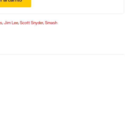
r al carrito
s
,
Jim Lee
,
Scott Snyder
,
Smash