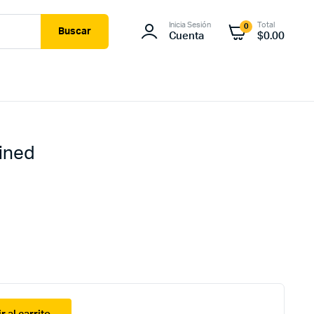
Inicia Sesión
Total
0
Buscar
Cuenta
$
0.00
ined