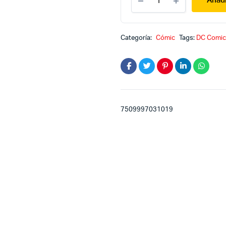
Añadi
Unchained
quantity
Categoría:
Cómic
Tags:
DC Comic
7509997031019