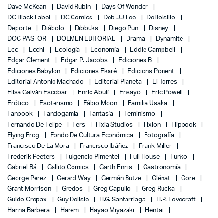
Dave McKean
David Rubin
Days Of Wonder
DC Black Label
DC Comics
Deb JJ Lee
DeBolsillo
Deporte
Diábolo
Dibbuks
Diego Pun
Disney
DOC PASTOR
DOLMEN EDITORIAL
Drama
Dynamite
Ecc
Ecchi
Ecología
Economía
Eddie Campbell
Edgar Clement
Edgar P. Jacobs
Ediciones B
Ediciones Babylon
Ediciones Ekaré
Edicions Ponent
Editorial Antonio Machado
Editorial Planeta
El Torres
Elisa Galván Escobar
Enric Abulí
Ensayo
Eric Powell
Erótico
Esoterismo
Fábio Moon
Familia Usaka
Fanbook
Fandogamia
Fantasía
Feminismo
Fernando De Felipe
Fers
Fixia Studios
Fixion
Flipbook
Flying Frog
Fondo De Cultura Económica
Fotografía
Francisco De La Mora
Francisco Ibáñez
Frank Miller
Frederik Peeters
Fulgencio Pimentel
Full House
Funko
Gabriel Bá
Gallito Comics
Garth Ennis
Gastronomía
George Perez
Gerard Way
Germán Butze
Glénat
Gore
Grant Morrison
Gredos
Greg Capullo
Greg Rucka
Guido Crepax
Guy Delisle
H.G. Santarriaga
H.P. Lovecraft
Hanna Barbera
Harem
Hayao Miyazaki
Hentai