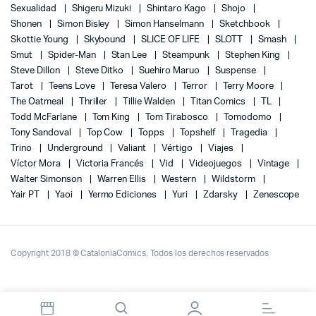
Sexualidad
Shigeru Mizuki
Shintaro Kago
Shojo
Shonen
Simon Bisley
Simon Hanselmann
Sketchbook
Skottie Young
Skybound
SLICE OF LIFE
SLOTT
Smash
Smut
Spider-Man
Stan Lee
Steampunk
Stephen King
Steve Dillon
Steve Ditko
Suehiro Maruo
Suspense
Tarot
Teens Love
Teresa Valero
Terror
Terry Moore
The Oatmeal
Thriller
Tillie Walden
Titan Comics
TL
Todd McFarlane
Tom King
Tom Tirabosco
Tomodomo
Tony Sandoval
Top Cow
Topps
Topshelf
Tragedia
Trino
Underground
Valiant
Vértigo
Viajes
Víctor Mora
Victoria Francés
Vid
Videojuegos
Vintage
Walter Simonson
Warren Ellis
Western
Wildstorm
Yair PT
Yaoi
Yermo Ediciones
Yuri
Zdarsky
Zenescope
Copyright 2018 © CataloniaComics. Todos los derechos reservados