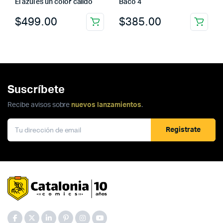
El azul es un color cálido
Baco 4
$
499.00
$
385.00
Suscríbete
Recibe avisos sobre
nuevos lanzamientos
.
Registrate