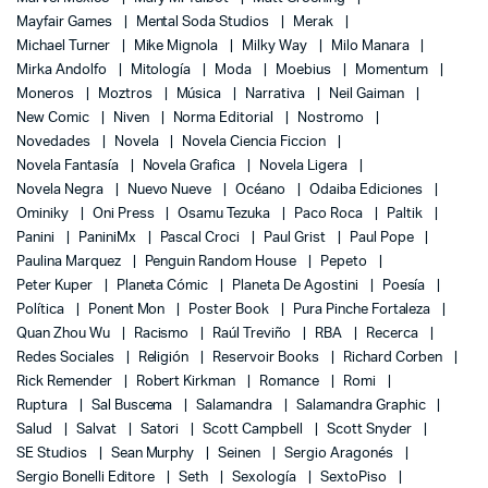
Mayfair Games
Mental Soda Studios
Merak
Michael Turner
Mike Mignola
Milky Way
Milo Manara
Mirka Andolfo
Mitología
Moda
Moebius
Momentum
Moneros
Moztros
Música
Narrativa
Neil Gaiman
New Comic
Niven
Norma Editorial
Nostromo
Novedades
Novela
Novela Ciencia Ficcion
Novela Fantasía
Novela Grafica
Novela Ligera
Novela Negra
Nuevo Nueve
Océano
Odaiba Ediciones
Ominiky
Oni Press
Osamu Tezuka
Paco Roca
Paltik
Panini
PaniniMx
Pascal Croci
Paul Grist
Paul Pope
Paulina Marquez
Penguin Random House
Pepeto
Peter Kuper
Planeta Cómic
Planeta De Agostini
Poesía
Política
Ponent Mon
Poster Book
Pura Pinche Fortaleza
Quan Zhou Wu
Racismo
Raúl Treviño
RBA
Recerca
Redes Sociales
Religión
Reservoir Books
Richard Corben
Rick Remender
Robert Kirkman
Romance
Romi
Ruptura
Sal Buscema
Salamandra
Salamandra Graphic
Salud
Salvat
Satori
Scott Campbell
Scott Snyder
SE Studios
Sean Murphy
Seinen
Sergio Aragonés
Sergio Bonelli Editore
Seth
Sexología
SextoPiso