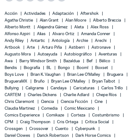
Acción
Actividades
Adaptación
Aftershok
Agatha Christie
Alan Grant
Alan Moore
Alberto Breccia
Alberto Montt
Alejandra Gámez
Aleta
Alex Ross
Alfonso Azpiri
Alias
Alvaro Ortiz
Amanda Conner
Andy Riley
Antartic
Antología
Archie
Arechi
Artbook
Arte
Arturo Piña
Astiberri
Astronave
Augusto Mora
Autoayuda
Autobiográfico
Aventuras
Awa
Barry Windsor Smith
Bazaldua
Bef
Bélico
Bendis
Biografía
BL
Bongo
Boom!
Boxset
Boys Love
Brian K. Vaughan
Brian Lee O'Malley
Bruguera
BrugueraMX
Bruño
Bryan Lee O'Malley
Bryan Talbot
Bullying
Caligrama
Candaya
Caricaturas
Carlos Trillo
CARTEM
Charles Dickens
Charlie Adlard
Chepe Ríos
Chris Claremont
Ciencia
Ciencia Ficción
Cine
Claudia Martinez
Comedia
Comic Mexicano
Comics Experience
Comikaze
Corteza
Costumbrismo
CPM
Craig Thompson
Cris Ortega
Crítica Social
Crossgen
Crossover
Cuento
Cyberpunk
Daniel Clowes
Darick Robertson
Dark Horse Comics