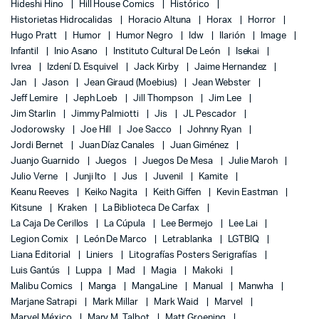
Hideshi Hino
Hill House Comics
Histórico
Historietas Hidrocalidas
Horacio Altuna
Horax
Horror
Hugo Pratt
Humor
Humor Negro
Idw
Ilarión
Image
Infantil
Inio Asano
Instituto Cultural De León
Isekai
Ivrea
Izdení D. Esquivel
Jack Kirby
Jaime Hernandez
Jan
Jason
Jean Giraud (Moebius)
Jean Webster
Jeff Lemire
Jeph Loeb
Jill Thompson
Jim Lee
Jim Starlin
Jimmy Palmiotti
Jis
JL Pescador
Jodorowsky
Joe Hill
Joe Sacco
Johnny Ryan
Jordi Bernet
Juan Díaz Canales
Juan Giménez
Juanjo Guarnido
Juegos
Juegos De Mesa
Julie Maroh
Julio Verne
Junji Ito
Jus
Juvenil
Kamite
Keanu Reeves
Keiko Nagita
Keith Giffen
Kevin Eastman
Kitsune
Kraken
La Biblioteca De Carfax
La Caja De Cerillos
La Cúpula
Lee Bermejo
Lee Lai
Legion Comix
León De Marco
Letrablanka
LGTBIQ
Liana Editorial
Liniers
Litografías Posters Serigrafías
Luis Gantús
Luppa
Mad
Magia
Makoki
Malibu Comics
Manga
MangaLine
Manual
Manwha
Marjane Satrapi
Mark Millar
Mark Waid
Marvel
Marvel México
Mary M. Talbot
Matt Groening