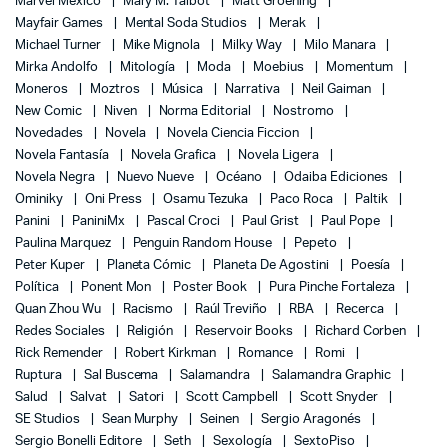
Marvel México
Mary M. Talbot
Matt Groening
Mayfair Games
Mental Soda Studios
Merak
Michael Turner
Mike Mignola
Milky Way
Milo Manara
Mirka Andolfo
Mitología
Moda
Moebius
Momentum
Moneros
Moztros
Música
Narrativa
Neil Gaiman
New Comic
Niven
Norma Editorial
Nostromo
Novedades
Novela
Novela Ciencia Ficcion
Novela Fantasía
Novela Grafica
Novela Ligera
Novela Negra
Nuevo Nueve
Océano
Odaiba Ediciones
Ominiky
Oni Press
Osamu Tezuka
Paco Roca
Paltik
Panini
PaniniMx
Pascal Croci
Paul Grist
Paul Pope
Paulina Marquez
Penguin Random House
Pepeto
Peter Kuper
Planeta Cómic
Planeta De Agostini
Poesía
Política
Ponent Mon
Poster Book
Pura Pinche Fortaleza
Quan Zhou Wu
Racismo
Raúl Treviño
RBA
Recerca
Redes Sociales
Religión
Reservoir Books
Richard Corben
Rick Remender
Robert Kirkman
Romance
Romi
Ruptura
Sal Buscema
Salamandra
Salamandra Graphic
Salud
Salvat
Satori
Scott Campbell
Scott Snyder
SE Studios
Sean Murphy
Seinen
Sergio Aragonés
Sergio Bonelli Editore
Seth
Sexología
SextoPiso