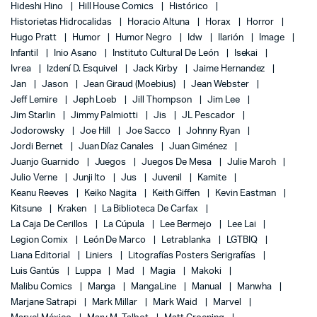
Hideshi Hino
Hill House Comics
Histórico
Historietas Hidrocalidas
Horacio Altuna
Horax
Horror
Hugo Pratt
Humor
Humor Negro
Idw
Ilarión
Image
Infantil
Inio Asano
Instituto Cultural De León
Isekai
Ivrea
Izdení D. Esquivel
Jack Kirby
Jaime Hernandez
Jan
Jason
Jean Giraud (Moebius)
Jean Webster
Jeff Lemire
Jeph Loeb
Jill Thompson
Jim Lee
Jim Starlin
Jimmy Palmiotti
Jis
JL Pescador
Jodorowsky
Joe Hill
Joe Sacco
Johnny Ryan
Jordi Bernet
Juan Díaz Canales
Juan Giménez
Juanjo Guarnido
Juegos
Juegos De Mesa
Julie Maroh
Julio Verne
Junji Ito
Jus
Juvenil
Kamite
Keanu Reeves
Keiko Nagita
Keith Giffen
Kevin Eastman
Kitsune
Kraken
La Biblioteca De Carfax
La Caja De Cerillos
La Cúpula
Lee Bermejo
Lee Lai
Legion Comix
León De Marco
Letrablanka
LGTBIQ
Liana Editorial
Liniers
Litografías Posters Serigrafías
Luis Gantús
Luppa
Mad
Magia
Makoki
Malibu Comics
Manga
MangaLine
Manual
Manwha
Marjane Satrapi
Mark Millar
Mark Waid
Marvel