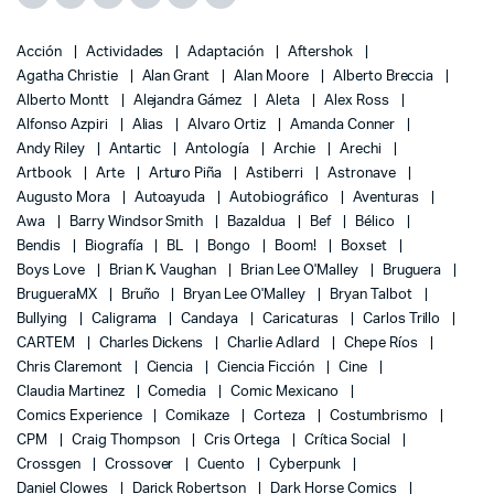
Acción
Actividades
Adaptación
Aftershok
Agatha Christie
Alan Grant
Alan Moore
Alberto Breccia
Alberto Montt
Alejandra Gámez
Aleta
Alex Ross
Alfonso Azpiri
Alias
Alvaro Ortiz
Amanda Conner
Andy Riley
Antartic
Antología
Archie
Arechi
Artbook
Arte
Arturo Piña
Astiberri
Astronave
Augusto Mora
Autoayuda
Autobiográfico
Aventuras
Awa
Barry Windsor Smith
Bazaldua
Bef
Bélico
Bendis
Biografía
BL
Bongo
Boom!
Boxset
Boys Love
Brian K. Vaughan
Brian Lee O'Malley
Bruguera
BrugueraMX
Bruño
Bryan Lee O'Malley
Bryan Talbot
Bullying
Caligrama
Candaya
Caricaturas
Carlos Trillo
CARTEM
Charles Dickens
Charlie Adlard
Chepe Ríos
Chris Claremont
Ciencia
Ciencia Ficción
Cine
Claudia Martinez
Comedia
Comic Mexicano
Comics Experience
Comikaze
Corteza
Costumbrismo
CPM
Craig Thompson
Cris Ortega
Crítica Social
Crossgen
Crossover
Cuento
Cyberpunk
Daniel Clowes
Darick Robertson
Dark Horse Comics