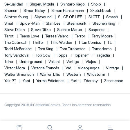
Sexualidad
Shigeru Mizuki
Shintaro Kago
Shojo
Shonen
Simon Bisley
Simon Hanselmann
Sketchbook
Skottie Young
Skybound
SLICE OF LIFE
SLOTT
Smash
Smut
Spider-Man
Stan Lee
Steampunk
Stephen King
Steve Dillon
Steve Ditko
Suehiro Maruo
Suspense
Tarot
Teens Love
Teresa Valero
Terror
Terry Moore
The Oatmeal
Thriller
Tillie Walden
Titan Comics
TL
Todd McFarlane
Tom King
Tom Tirabosco
Tomodomo
Tony Sandoval
Top Cow
Topps
Topshelf
Tragedia
Trino
Underground
Valiant
Vértigo
Viajes
Víctor Mora
Victoria Francés
Vid
Videojuegos
Vintage
Walter Simonson
Warren Ellis
Western
Wildstorm
Yair PT
Yaoi
Yermo Ediciones
Yuri
Zdarsky
Zenescope
Copyright 2018 © CataloniaComics. Todos los derechos reservados