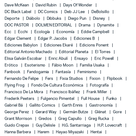
Dave McKean
David Rubin
Days Of Wonder
DC Black Label
DC Comics
Deb JJ Lee
DeBolsillo
Deporte
Diábolo
Dibbuks
Diego Pun
Disney
DOC PASTOR
DOLMEN EDITORIAL
Drama
Dynamite
Ecc
Ecchi
Ecología
Economía
Eddie Campbell
Edgar Clement
Edgar P. Jacobs
Ediciones B
Ediciones Babylon
Ediciones Ekaré
Edicions Ponent
Editorial Antonio Machado
Editorial Planeta
El Torres
Elisa Galván Escobar
Enric Abulí
Ensayo
Eric Powell
Erótico
Esoterismo
Fábio Moon
Familia Usaka
Fanbook
Fandogamia
Fantasía
Feminismo
Fernando De Felipe
Fers
Fixia Studios
Fixion
Flipbook
Flying Frog
Fondo De Cultura Económica
Fotografía
Francisco De La Mora
Francisco Ibáñez
Frank Miller
Frederik Peeters
Fulgencio Pimentel
Full House
Funko
Gabriel Bá
Gallito Comics
Garth Ennis
Gastronomía
George Perez
Gerard Way
Germán Butze
Glénat
Gore
Grant Morrison
Gredos
Greg Capullo
Greg Rucka
Guido Crepax
Guy Delisle
H.G. Santarriaga
H.P. Lovecraft
Hanna Barbera
Harem
Hayao Miyazaki
Hentai