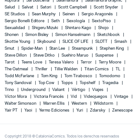
Ruptura
Sal Buscema
Salamandra
Salamandra Graphic
Salud
Salvat
Satori
Scott Campbell
Scott Snyder
SE Studios
Sean Murphy
Seinen
Sergio Aragonés
Sergio Bonelli Editore
Seth
Sexología
SextoPiso
Sexualidad
Shigeru Mizuki
Shintaro Kago
Shojo
Shonen
Simon Bisley
Simon Hanselmann
Sketchbook
Skottie Young
Skybound
SLICE OF LIFE
SLOTT
Smash
Smut
Spider-Man
Stan Lee
Steampunk
Stephen King
Steve Dillon
Steve Ditko
Suehiro Maruo
Suspense
Tarot
Teens Love
Teresa Valero
Terror
Terry Moore
The Oatmeal
Thriller
Tillie Walden
Titan Comics
TL
Todd McFarlane
Tom King
Tom Tirabosco
Tomodomo
Tony Sandoval
Top Cow
Topps
Topshelf
Tragedia
Trino
Underground
Valiant
Vértigo
Viajes
Víctor Mora
Victoria Francés
Vid
Videojuegos
Vintage
Walter Simonson
Warren Ellis
Western
Wildstorm
Yair PT
Yaoi
Yermo Ediciones
Yuri
Zdarsky
Zenescope
Copyright 2018 © CataloniaComics. Todos los derechos reservados