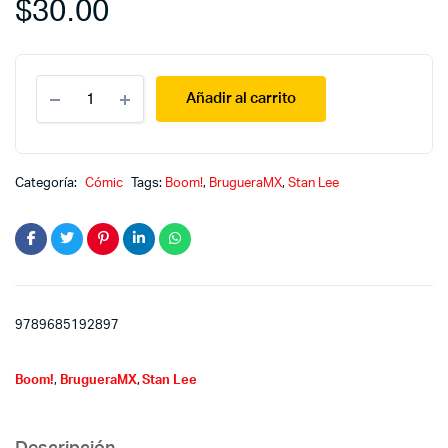
$
30.00
Soldier
Añadir al carrito
Zero
6
quantity
Categoría:
Cómic
Tags:
Boom!
,
BrugueraMX
,
Stan Lee
9789685192897
Boom!
,
BrugueraMX
,
Stan Lee