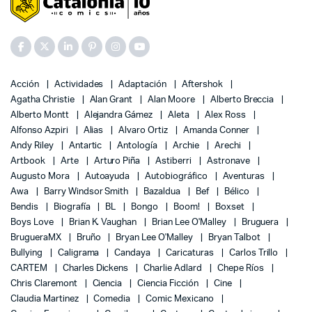
Acción
Actividades
Adaptación
Aftershok
Agatha Christie
Alan Grant
Alan Moore
Alberto Breccia
Alberto Montt
Alejandra Gámez
Aleta
Alex Ross
Alfonso Azpiri
Alias
Alvaro Ortiz
Amanda Conner
Andy Riley
Antartic
Antología
Archie
Arechi
Artbook
Arte
Arturo Piña
Astiberri
Astronave
Augusto Mora
Autoayuda
Autobiográfico
Aventuras
Awa
Barry Windsor Smith
Bazaldua
Bef
Bélico
Bendis
Biografía
BL
Bongo
Boom!
Boxset
Boys Love
Brian K. Vaughan
Brian Lee O'Malley
Bruguera
BrugueraMX
Bruño
Bryan Lee O'Malley
Bryan Talbot
Bullying
Caligrama
Candaya
Caricaturas
Carlos Trillo
CARTEM
Charles Dickens
Charlie Adlard
Chepe Ríos
Chris Claremont
Ciencia
Ciencia Ficción
Cine
Claudia Martinez
Comedia
Comic Mexicano