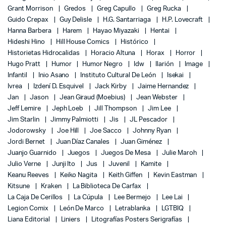
Grant Morrison
Gredos
Greg Capullo
Greg Rucka
Guido Crepax
Guy Delisle
H.G. Santarriaga
H.P. Lovecraft
Hanna Barbera
Harem
Hayao Miyazaki
Hentai
Hideshi Hino
Hill House Comics
Histórico
Historietas Hidrocalidas
Horacio Altuna
Horax
Horror
Hugo Pratt
Humor
Humor Negro
Idw
Ilarión
Image
Infantil
Inio Asano
Instituto Cultural De León
Isekai
Ivrea
Izdení D. Esquivel
Jack Kirby
Jaime Hernandez
Jan
Jason
Jean Giraud (Moebius)
Jean Webster
Jeff Lemire
Jeph Loeb
Jill Thompson
Jim Lee
Jim Starlin
Jimmy Palmiotti
Jis
JL Pescador
Jodorowsky
Joe Hill
Joe Sacco
Johnny Ryan
Jordi Bernet
Juan Díaz Canales
Juan Giménez
Juanjo Guarnido
Juegos
Juegos De Mesa
Julie Maroh
Julio Verne
Junji Ito
Jus
Juvenil
Kamite
Keanu Reeves
Keiko Nagita
Keith Giffen
Kevin Eastman
Kitsune
Kraken
La Biblioteca De Carfax
La Caja De Cerillos
La Cúpula
Lee Bermejo
Lee Lai
Legion Comix
León De Marco
Letrablanka
LGTBIQ
Liana Editorial
Liniers
Litografías Posters Serigrafías