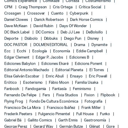
Comics Experience
Comikaze
Corteza
Costumbrismo
CPM
Craig Thompson
Cris Ortega
Crítica Social
Crossgen
Crossover
Cuento
Cyberpunk
Daniel Clowes
Darick Robertson
Dark Horse Comics
Dave McKean
David Rubin
Days Of Wonder
DC Black Label
DC Comics
Deb JJ Lee
DeBolsillo
Deporte
Diábolo
Dibbuks
Diego Pun
Disney
DOC PASTOR
DOLMEN EDITORIAL
Drama
Dynamite
Ecc
Ecchi
Ecología
Economía
Eddie Campbell
Edgar Clement
Edgar P. Jacobs
Ediciones B
Ediciones Babylon
Ediciones Ekaré
Edicions Ponent
Editorial Antonio Machado
Editorial Planeta
El Torres
Elisa Galván Escobar
Enric Abulí
Ensayo
Eric Powell
Erótico
Esoterismo
Fábio Moon
Familia Usaka
Fanbook
Fandogamia
Fantasía
Feminismo
Fernando De Felipe
Fers
Fixia Studios
Fixion
Flipbook
Flying Frog
Fondo De Cultura Económica
Fotografía
Francisco De La Mora
Francisco Ibáñez
Frank Miller
Frederik Peeters
Fulgencio Pimentel
Full House
Funko
Gabriel Bá
Gallito Comics
Garth Ennis
Gastronomía
George Perez
Gerard Way
Germán Butze
Glénat
Gore