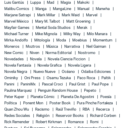
Luis Gantús
Luppa
Mad
Magia
Makoki
Malibu Comics
Manga
MangaLine
Manual
Manwha
Marjane Satrapi
Mark Millar
Mark Waid
Marvel
Marvel México
Mary M. Talbot
Matt Groening
Mayfair Games
Mental Soda Studios
Merak
Michael Turner
Mike Mignola
Milky Way
Milo Manara
Mirka Andolfo
Mitología
Moda
Moebius
Momentum
Moneros
Moztros
Música
Narrativa
Neil Gaiman
New Comic
Niven
Norma Editorial
Nostromo
Novedades
Novela
Novela Ciencia Ficcion
Novela Fantasía
Novela Grafica
Novela Ligera
Novela Negra
Nuevo Nueve
Océano
Odaiba Ediciones
Ominiky
Oni Press
Osamu Tezuka
Paco Roca
Paltik
Panini
PaniniMx
Pascal Croci
Paul Grist
Paul Pope
Paulina Marquez
Penguin Random House
Pepeto
Peter Kuper
Planeta Cómic
Planeta De Agostini
Poesía
Política
Ponent Mon
Poster Book
Pura Pinche Fortaleza
Quan Zhou Wu
Racismo
Raúl Treviño
RBA
Recerca
Redes Sociales
Religión
Reservoir Books
Richard Corben
Rick Remender
Robert Kirkman
Romance
Romi