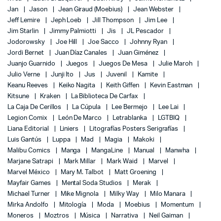
Jan
Jason
Jean Giraud (Moebius)
Jean Webster
Jeff Lemire
Jeph Loeb
Jill Thompson
Jim Lee
Jim Starlin
Jimmy Palmiotti
Jis
JL Pescador
Jodorowsky
Joe Hill
Joe Sacco
Johnny Ryan
Jordi Bernet
Juan Díaz Canales
Juan Giménez
Juanjo Guarnido
Juegos
Juegos De Mesa
Julie Maroh
Julio Verne
Junji Ito
Jus
Juvenil
Kamite
Keanu Reeves
Keiko Nagita
Keith Giffen
Kevin Eastman
Kitsune
Kraken
La Biblioteca De Carfax
La Caja De Cerillos
La Cúpula
Lee Bermejo
Lee Lai
Legion Comix
León De Marco
Letrablanka
LGTBIQ
Liana Editorial
Liniers
Litografías Posters Serigrafías
Luis Gantús
Luppa
Mad
Magia
Makoki
Malibu Comics
Manga
MangaLine
Manual
Manwha
Marjane Satrapi
Mark Millar
Mark Waid
Marvel
Marvel México
Mary M. Talbot
Matt Groening
Mayfair Games
Mental Soda Studios
Merak
Michael Turner
Mike Mignola
Milky Way
Milo Manara
Mirka Andolfo
Mitología
Moda
Moebius
Momentum
Moneros
Moztros
Música
Narrativa
Neil Gaiman