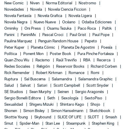
New Comic
Niven
Norma Editorial
Nostromo
Novedades
Novela
Novela Ciencia Ficcion
Novela Fantasía
Novela Grafica
Novela Ligera
Novela Negra
Nuevo Nueve
Océano
Odaiba Ediciones
Ominiky
Oni Press
Osamu Tezuka
Paco Roca
Paltik
Panini
PaniniMx
Pascal Croci
Paul Grist
Paul Pope
Paulina Marquez
Penguin Random House
Pepeto
Peter Kuper
Planeta Cómic
Planeta De Agostini
Poesía
Política
Ponent Mon
Poster Book
Pura Pinche Fortaleza
Quan Zhou Wu
Racismo
Raúl Treviño
RBA
Recerca
Redes Sociales
Religión
Reservoir Books
Richard Corben
Rick Remender
Robert Kirkman
Romance
Romi
Ruptura
Sal Buscema
Salamandra
Salamandra Graphic
Salud
Salvat
Satori
Scott Campbell
Scott Snyder
SE Studios
Sean Murphy
Seinen
Sergio Aragonés
Sergio Bonelli Editore
Seth
Sexología
SextoPiso
Sexualidad
Shigeru Mizuki
Shintaro Kago
Shojo
Shonen
Simon Bisley
Simon Hanselmann
Sketchbook
Skottie Young
Skybound
SLICE OF LIFE
SLOTT
Smash
Smut
Spider-Man
Stan Lee
Steampunk
Stephen King