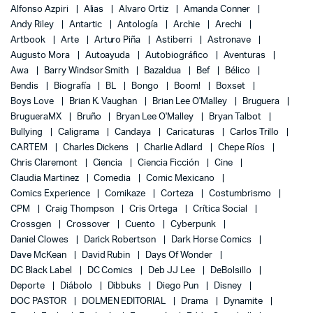
Alfonso Azpiri
Alias
Alvaro Ortiz
Amanda Conner
Andy Riley
Antartic
Antología
Archie
Arechi
Artbook
Arte
Arturo Piña
Astiberri
Astronave
Augusto Mora
Autoayuda
Autobiográfico
Aventuras
Awa
Barry Windsor Smith
Bazaldua
Bef
Bélico
Bendis
Biografía
BL
Bongo
Boom!
Boxset
Boys Love
Brian K. Vaughan
Brian Lee O'Malley
Bruguera
BrugueraMX
Bruño
Bryan Lee O'Malley
Bryan Talbot
Bullying
Caligrama
Candaya
Caricaturas
Carlos Trillo
CARTEM
Charles Dickens
Charlie Adlard
Chepe Ríos
Chris Claremont
Ciencia
Ciencia Ficción
Cine
Claudia Martinez
Comedia
Comic Mexicano
Comics Experience
Comikaze
Corteza
Costumbrismo
CPM
Craig Thompson
Cris Ortega
Crítica Social
Crossgen
Crossover
Cuento
Cyberpunk
Daniel Clowes
Darick Robertson
Dark Horse Comics
Dave McKean
David Rubin
Days Of Wonder
DC Black Label
DC Comics
Deb JJ Lee
DeBolsillo
Deporte
Diábolo
Dibbuks
Diego Pun
Disney
DOC PASTOR
DOLMEN EDITORIAL
Drama
Dynamite