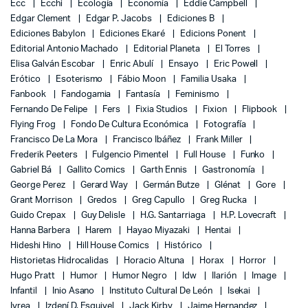
Ecc
Ecchi
Ecología
Economía
Eddie Campbell
Edgar Clement
Edgar P. Jacobs
Ediciones B
Ediciones Babylon
Ediciones Ekaré
Edicions Ponent
Editorial Antonio Machado
Editorial Planeta
El Torres
Elisa Galván Escobar
Enric Abulí
Ensayo
Eric Powell
Erótico
Esoterismo
Fábio Moon
Familia Usaka
Fanbook
Fandogamia
Fantasía
Feminismo
Fernando De Felipe
Fers
Fixia Studios
Fixion
Flipbook
Flying Frog
Fondo De Cultura Económica
Fotografía
Francisco De La Mora
Francisco Ibáñez
Frank Miller
Frederik Peeters
Fulgencio Pimentel
Full House
Funko
Gabriel Bá
Gallito Comics
Garth Ennis
Gastronomía
George Perez
Gerard Way
Germán Butze
Glénat
Gore
Grant Morrison
Gredos
Greg Capullo
Greg Rucka
Guido Crepax
Guy Delisle
H.G. Santarriaga
H.P. Lovecraft
Hanna Barbera
Harem
Hayao Miyazaki
Hentai
Hideshi Hino
Hill House Comics
Histórico
Historietas Hidrocalidas
Horacio Altuna
Horax
Horror
Hugo Pratt
Humor
Humor Negro
Idw
Ilarión
Image
Infantil
Inio Asano
Instituto Cultural De León
Isekai
Ivrea
Izdení D. Esquivel
Jack Kirby
Jaime Hernandez