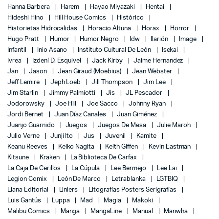
Hanna Barbera
Harem
Hayao Miyazaki
Hentai
Hideshi Hino
Hill House Comics
Histórico
Historietas Hidrocalidas
Horacio Altuna
Horax
Horror
Hugo Pratt
Humor
Humor Negro
Idw
Ilarión
Image
Infantil
Inio Asano
Instituto Cultural De León
Isekai
Ivrea
Izdení D. Esquivel
Jack Kirby
Jaime Hernandez
Jan
Jason
Jean Giraud (Moebius)
Jean Webster
Jeff Lemire
Jeph Loeb
Jill Thompson
Jim Lee
Jim Starlin
Jimmy Palmiotti
Jis
JL Pescador
Jodorowsky
Joe Hill
Joe Sacco
Johnny Ryan
Jordi Bernet
Juan Díaz Canales
Juan Giménez
Juanjo Guarnido
Juegos
Juegos De Mesa
Julie Maroh
Julio Verne
Junji Ito
Jus
Juvenil
Kamite
Keanu Reeves
Keiko Nagita
Keith Giffen
Kevin Eastman
Kitsune
Kraken
La Biblioteca De Carfax
La Caja De Cerillos
La Cúpula
Lee Bermejo
Lee Lai
Legion Comix
León De Marco
Letrablanka
LGTBIQ
Liana Editorial
Liniers
Litografías Posters Serigrafías
Luis Gantús
Luppa
Mad
Magia
Makoki
Malibu Comics
Manga
MangaLine
Manual
Manwha