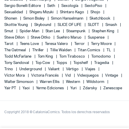
Sergio Bonelli Editore
Seth
Sexología
SextoPiso
Sexualidad
Shigeru Mizuki
Shintaro Kago
Shojo
Shonen
Simon Bisley
Simon Hanselmann
Sketchbook
Skottie Young
Skybound
SLICE OF LIFE
SLOTT
Smash
Smut
Spider-Man
Stan Lee
Steampunk
Stephen King
Steve Dillon
Steve Ditko
Suehiro Maruo
Suspense
Tarot
Teens Love
Teresa Valero
Terror
Terry Moore
The Oatmeal
Thriller
Tillie Walden
Titan Comics
TL
Todd McFarlane
Tom King
Tom Tirabosco
Tomodomo
Tony Sandoval
Top Cow
Topps
Topshelf
Tragedia
Trino
Underground
Valiant
Vértigo
Viajes
Víctor Mora
Victoria Francés
Vid
Videojuegos
Vintage
Walter Simonson
Warren Ellis
Western
Wildstorm
Yair PT
Yaoi
Yermo Ediciones
Yuri
Zdarsky
Zenescope
Copyright 2018 © CataloniaComics. Todos los derechos reservados