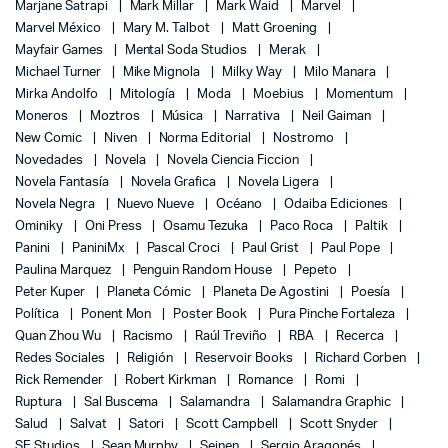
Marjane Satrapi
Mark Millar
Mark Waid
Marvel
Marvel México
Mary M. Talbot
Matt Groening
Mayfair Games
Mental Soda Studios
Merak
Michael Turner
Mike Mignola
Milky Way
Milo Manara
Mirka Andolfo
Mitología
Moda
Moebius
Momentum
Moneros
Moztros
Música
Narrativa
Neil Gaiman
New Comic
Niven
Norma Editorial
Nostromo
Novedades
Novela
Novela Ciencia Ficcion
Novela Fantasía
Novela Grafica
Novela Ligera
Novela Negra
Nuevo Nueve
Océano
Odaiba Ediciones
Ominiky
Oni Press
Osamu Tezuka
Paco Roca
Paltik
Panini
PaniniMx
Pascal Croci
Paul Grist
Paul Pope
Paulina Marquez
Penguin Random House
Pepeto
Peter Kuper
Planeta Cómic
Planeta De Agostini
Poesía
Política
Ponent Mon
Poster Book
Pura Pinche Fortaleza
Quan Zhou Wu
Racismo
Raúl Treviño
RBA
Recerca
Redes Sociales
Religión
Reservoir Books
Richard Corben
Rick Remender
Robert Kirkman
Romance
Romi
Ruptura
Sal Buscema
Salamandra
Salamandra Graphic
Salud
Salvat
Satori
Scott Campbell
Scott Snyder
SE Studios
Sean Murphy
Seinen
Sergio Aragonés