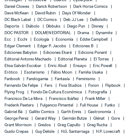
Crossgen
Crossover
Cuento
Cyberpunk
Daniel Clowes
Darick Robertson
Dark Horse Comics
Dave McKean
David Rubin
Days Of Wonder
DC Black Label
DC Comics
Deb JJ Lee
DeBolsillo
Deporte
Diábolo
Dibbuks
Diego Pun
Disney
DOC PASTOR
DOLMEN EDITORIAL
Drama
Dynamite
Ecc
Ecchi
Ecología
Economía
Eddie Campbell
Edgar Clement
Edgar P. Jacobs
Ediciones B
Ediciones Babylon
Ediciones Ekaré
Edicions Ponent
Editorial Antonio Machado
Editorial Planeta
El Torres
Elisa Galván Escobar
Enric Abulí
Ensayo
Eric Powell
Erótico
Esoterismo
Fábio Moon
Familia Usaka
Fanbook
Fandogamia
Fantasía
Feminismo
Fernando De Felipe
Fers
Fixia Studios
Fixion
Flipbook
Flying Frog
Fondo De Cultura Económica
Fotografía
Francisco De La Mora
Francisco Ibáñez
Frank Miller
Frederik Peeters
Fulgencio Pimentel
Full House
Funko
Gabriel Bá
Gallito Comics
Garth Ennis
Gastronomía
George Perez
Gerard Way
Germán Butze
Glénat
Gore
Grant Morrison
Gredos
Greg Capullo
Greg Rucka
Guido Crepax
Guy Delisle
H.G. Santarriaga
H.P. Lovecraft