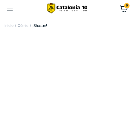
0
Inicio
Cómic
¡Shazam!