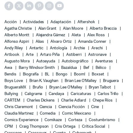
Acción
Actividades
Adaptación
Aftershok
Agatha Christie
Alan Grant
Alan Moore
Alberto Breccia
Alberto Montt
Alejandra Gámez
Aleta
Alex Ross
Alfonso Azpiri
Alias
Alvaro Ortiz
Amanda Conner
Andy Riley
Antartic
Antología
Archie
Arechi
Artbook
Arte
Arturo Piña
Astiberri
Astronave
Augusto Mora
Autoayuda
Autobiográfico
Aventuras
Awa
Barry Windsor Smith
Bazaldua
Bef
Bélico
Bendis
Biografía
BL
Bongo
Boom!
Boxset
Boys Love
Brian K. Vaughan
Brian Lee O'Malley
Bruguera
BrugueraMX
Bruño
Bryan Lee O'Malley
Bryan Talbot
Bullying
Caligrama
Candaya
Caricaturas
Carlos Trillo
CARTEM
Charles Dickens
Charlie Adlard
Chepe Ríos
Chris Claremont
Ciencia
Ciencia Ficción
Cine
Claudia Martinez
Comedia
Comic Mexicano
Comics Experience
Comikaze
Corteza
Costumbrismo
CPM
Craig Thompson
Cris Ortega
Crítica Social